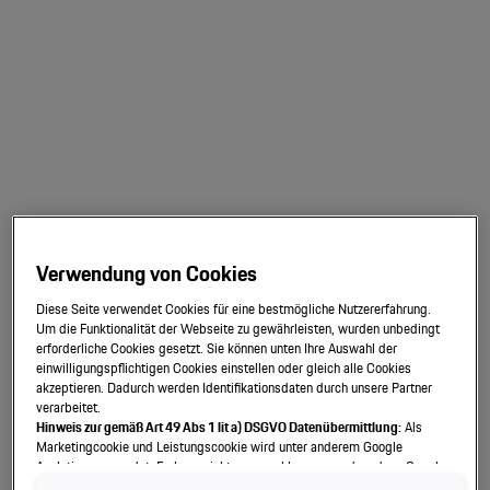
Motorsport & Events
Farbinformationen 911 G
Newsletter abonnieren
Farbinformationen 914
Service & Zubehör
Farbinformationen 924
YouTube Channel
Farbinformationen 928
Unternehmen
Porsche Gebrauchtwagen
Farbinformationen 944
Farbinformationen 959
Newsletter
Konfigurator
Farbinformationen 964
Porsche Shop
Farbinformationen 968
Car Configurator
Farbinformationen 986
Verwendung von Cookies
Mein Porsche Account
Farbinformationen 993
Porsche Timepieces
Diese Seite verwendet Cookies für eine bestmögliche Nutzererfahrung.
Farbinformationen 996
Um die Funktionalität der Webseite zu gewährleisten, wurden unbedingt
Porsche Poster Designer
erforderliche Cookies gesetzt. Sie können unten Ihre Auswahl der
einwilligungspflichtigen Cookies einstellen oder gleich alle Cookies
akzeptieren. Dadurch werden Identifikationsdaten durch unsere Partner
verarbeitet.
Hinweis zur gemäß Art 49 Abs 1 lit a) DSGVO Datenübermittlung:
Als
Phantomzeichnungen
Marketingcookie und Leistungscookie wird unter anderem Google
Analytics verwendet. Es kann nicht ausgeschlossen werden, dass Google
Irland als unser Vertragspartner personenbezogene Daten in die USA