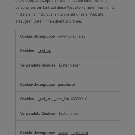
diese Cookies akzeptiert haben und über einen von uns
personalisierten Link auf diese Website kommen, können wir
mittels einer individuellen ID die auf unserer Website
erzeugten Daten Ihnen direkt zuordnen.
Cookies
www.porsche.at
für
Marketingzwecke
_gcl_au
(inkl.
US-
Erstanbieter
Anbieter)
porsche.at
_gcl_au
,
_gat_UA-XXXXXX-X
Erstanbieter
www.google.com