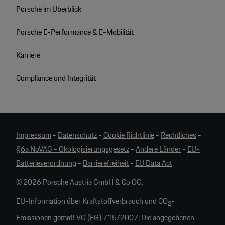
Porsche im Überblick
Porsche E-Performance & E-Mobilität
Karriere
Compliance und Integrität
Impressum
-
Datenschutz
-
Cookie Richtlinie
-
Rechtliches
-
§6a NoVAG - Ökologisierungsgesetz
-
Andere Länder
-
EU-
Batterieverordnung
-
Barrierefreiheit
-
EU Data Act
© 2026 Porsche Austria GmbH & Co OG.
EU-Information über Kraftstoffverbrauch und CO
-
2
Emissionen gemäß VO (EG) 715/2007: Die angegebenen