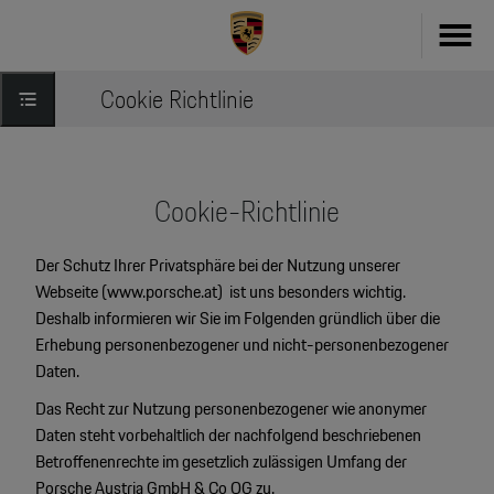
Cookie Richtlinie
Fahrzeug konfigurieren
718
Zubehör
911
Cookie-Richtlinie
Zubehör Finder
Taycan
Der Schutz Ihrer Privatsphäre bei der Nutzung unserer
Driver's Selection Online-Shop
Webseite (
www.porsche.at
) ist uns besonders wichtig.
Panamera
Deshalb informieren wir Sie im Folgenden gründlich über die
Online Services
Erhebung personenbezogener und nicht-personenbezogener
Macan
Daten.
My Porsche
Cayenne
Das Recht zur Nutzung personenbezogener wie anonymer
Daten steht vorbehaltlich der nachfolgend beschriebenen
Frag Porsche
Neu- & Gebrauchtwagen
Betroffenenrechte im gesetzlich zulässigen Umfang der
Porsche Connect
Porsche Austria GmbH & Co OG zu.