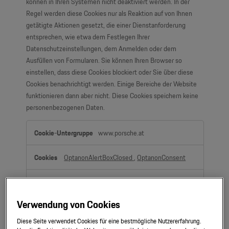
können in Ihren Systemen nicht deaktiviert werden. In der
Regel werden diese Cookies nur als Reaktion auf von Ihnen
getätigte Aktionen gesetzt, die einer Dienstanforderung
entsprechen, wie etwa dem Festlegen Ihrer
Datenschutzeinstellungen, dem Anmelden oder dem
Ausfüllen von Formularen. Sie können Ihren Browser so
einstellen, dass diese Cookies blockiert oder Sie über diese
Cookies benachrichtigt werden. Einige Bereiche der Website
funktionieren dann aber nicht. Diese Cookies speichern keine
personenbezogenen Daten.
Unbedingt
www.porsche.at
erforderliche
Cookies
OptanonAlertBoxClosed
,
OptanonConsent
Erstanbieter
Verwendung von Cookies
porsche.at
Diese Seite verwendet Cookies für eine bestmögliche Nutzererfahrung.