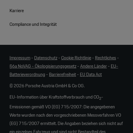
Karriere
Compliance und Integrität
Impressum
-
Datenschutz
-
Cookie Richtlinie
-
Rechtliches
-
§6a NoVAG - Ökologisierungsgesetz
-
Andere Länder
-
EU-
Batterieverordnung
-
Barrierefreiheit
-
EU Data Act
© 2026 Porsche Austria GmbH & Co OG.
EU-Information über Kraftstoffverbrauch und CO
-
2
Emissionen gemäß VO (EG) 715/2007: Die angegebenen
Werte wurden nach den vorgeschriebenen Messverfahren VO
(EG) 715/2007 ermittelt. Die Angaben beziehen sich nicht auf
ein einzelnes Fahrzeug und sind nicht Bestandteil des