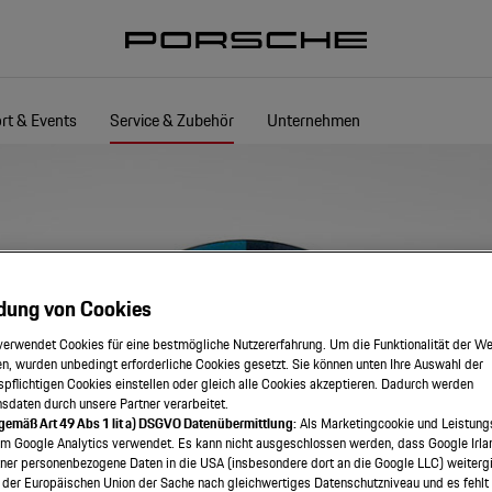
rt & Events
Service & Zubehör
Unternehmen
dung von Cookies
verwendet Cookies für eine bestmögliche Nutzererfahrung. Um die Funktionalität der We
n, wurden unbedingt erforderliche Cookies gesetzt. Sie können unten Ihre Auswahl der
spflichtigen Cookies einstellen oder gleich alle Cookies akzeptieren. Dadurch werden
onsdaten durch unsere Partner verarbeitet.
 gemäß Art 49 Abs 1 lit a) DSGVO Datenübermittlung:
Als Marketingcookie und Leistung
em Google Analytics verwendet. Es kann nicht ausgeschlossen werden, dass Google Irla
ner personenbezogene Daten in die USA (insbesondere dort an die Google LLC) weitergi
 der Europäischen Union der Sache nach gleichwertiges Datenschutzniveau und es fehlt