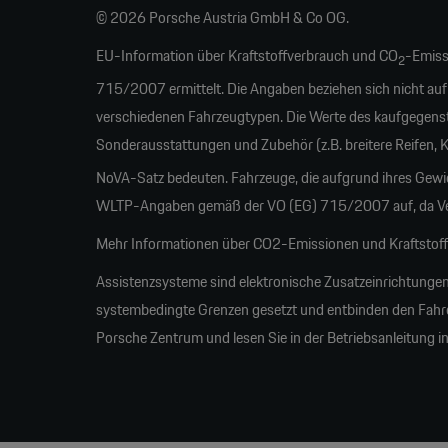
© 2026 Porsche Austria GmbH & Co OG.
EU-Information über Kraftstoffverbrauch und CO
-Emiss
2
715/2007 ermittelt. Die Angaben beziehen sich nicht auf
verschiedenen Fahrzeugtypen. Die Werte des kaufgegens
Sonderausstattungen und Zubehör (z.B. breitere Reifen,
NoVA-Satz bedeuten. Fahrzeuge, die aufgrund ihres Gew
WLTP-Angaben gemäß der VO (EG) 715/2007 auf, da Verb
Mehr Informationen über CO2-Emissionen und Kraftstoffw
Assistenzsysteme sind elektronische Zusatzeinrichtungen
systembedingte Grenzen gesetzt und entbinden den Fahrer 
Porsche Zentrum und lesen Sie in der Betriebsanleitung i