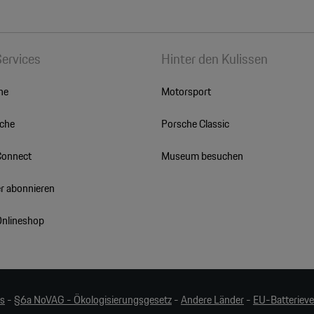
Services
Hinter den Kulissen
he
Motorsport
sche
Porsche Classic
Connect
Museum besuchen
r abonnieren
Onlineshop
es
-
§6a NoVAG - Ökologisierungsgesetz
-
Andere Länder
-
EU-Batteriev