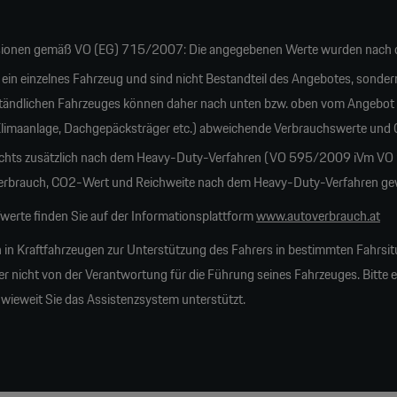
ionen gemäß VO (EG) 715/2007: Die angegebenen Werte wurden nach d
 ein einzelnes Fahrzeug und sind nicht Bestandteil des Angebotes, sonder
tändlichen Fahrzeuges können daher nach unten bzw. oben vom Angebot
 Klimaanlage, Dachgepäcksträger etc.) abweichende Verbrauchswerte und
ichts zusätzlich nach dem Heavy-Duty-Verfahren (VO 595/2009 iVm VO 20
rauch, CO2-Wert und Reichweite nach dem Heavy-Duty-Verfahren gewich
erte finden Sie auf der Informationsplattform
www.autoverbrauch.at
 in Kraftfahrzeugen zur Unterstützung des Fahrers in bestimmten Fahrsit
nicht von der Verantwortung für die Führung seines Fahrzeuges. Bitte erk
nwieweit Sie das Assistenzsystem unterstützt.