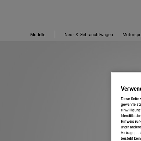
Modelle
Neu- & Gebrauchtwagen
Motorspo
Verwen
Diese Seite 
gewährleiste
einwilligung
Identifikati
Hinweis zur
unter ander
Vertragspart
besteht kein