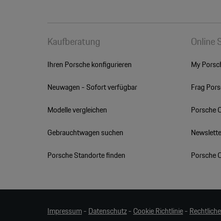
Kaufberatung
Online 
Ihren Porsche konfigurieren
My Porsc
Neuwagen - Sofort verfügbar
Frag Por
Modelle vergleichen
Porsche 
Gebrauchtwagen suchen
Newslette
Porsche Standorte finden
Porsche 
Impressum
-
Datenschutz
-
Cookie Richtlinie
-
Rechtlich