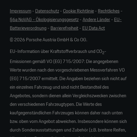
Impressum
-
Datenschutz
-
Cookie Richtlinie
-
Rechtliches
-
§6a NoVAG - Ökologisierungsgesetz
-
Andere Länder
-
EU-
Batterieverordnung
-
Barrierefreiheit
-
EU Data Act
© 2026 Porsche Austria GmbH & Co OG.
EU-Information über Kraftstoffverbrauch und CO
-
2
Emissionen gemäß VO (EG) 715/2007: Die angegebenen
Werte wurden nach den vorgeschriebenen Messverfahren VO
(EG) 715/2007 ermittelt. Die Angaben beziehen sich nicht auf
ein einzelnes Fahrzeug und sind nicht Bestandteil des
Angebotes, sondern dienen allein Vergleichszwecken zwischen
den verschiedenen Fahrzeugtypen. Die Werte des
kaufgegenständlichen Fahrzeuges können daher nach unten
bzw. oben vom Angebot abweichen. Insbesondere können sich
durch Sonderausstattungen und Zubehör (z.B. breitere Reifen,