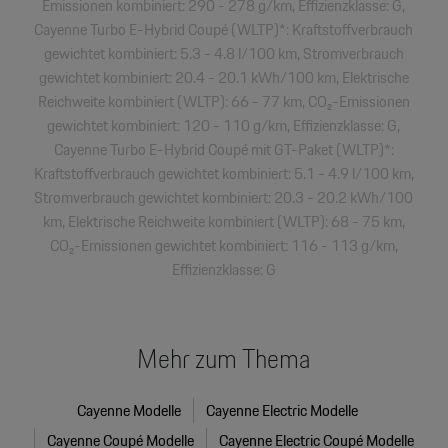
Emissionen kombiniert: 290 - 278 g/km, Effizienzklasse: G,
Cayenne Turbo E-Hybrid Coupé (WLTP)*: Kraftstoffverbrauch
gewichtet kombiniert: 5.3 - 4.8 l/100 km, Stromverbrauch
gewichtet kombiniert: 20.4 - 20.1 kWh/100 km, Elektrische
Reichweite kombiniert (WLTP): 66 - 77 km, CO₂-Emissionen
gewichtet kombiniert: 120 - 110 g/km, Effizienzklasse: G,
Cayenne Turbo E-Hybrid Coupé mit GT-Paket (WLTP)*:
Kraftstoffverbrauch gewichtet kombiniert: 5.1 - 4.9 l/100 km,
Stromverbrauch gewichtet kombiniert: 20.3 - 20.2 kWh/100
km, Elektrische Reichweite kombiniert (WLTP): 68 - 75 km,
CO₂-Emissionen gewichtet kombiniert: 116 - 113 g/km,
Effizienzklasse: G
Mehr zum Thema
Cayenne Modelle
Cayenne Electric Modelle
Cayenne Coupé Modelle
Cayenne Electric Coupé Modelle