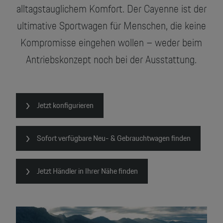
alltagstauglichem Komfort. Der Cayenne ist der
Motorsport & Events
Newsletter abonnieren
ultimative Sportwagen für Menschen, die keine
Service & Zubehör
YouTube Channel
Kompromisse eingehen wollen – weder beim
Unternehmen
Antriebskonzept noch bei der Ausstattung.
Porsche Gebrauchtwagen
Newsletter
Konfigurator
Porsche Shop
Jetzt konfigurieren
Car Configurator
Mein Porsche Account
Porsche Timepieces
Sofort verfügbare Neu- & Gebrauchtwagen finden
Porsche Poster Designer
Jetzt Händler in Ihrer Nähe finden