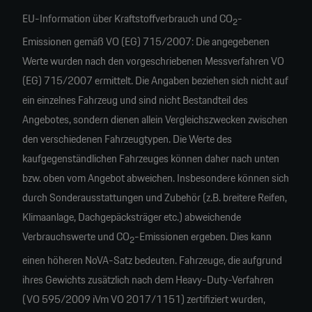
EU-Information über Kraftstoffverbrauch und CO
-
2
Emissionen gemäß VO (EG) 715/2007: Die angegebenen
Werte wurden nach den vorgeschriebenen Messverfahren VO
(EG) 715/2007 ermittelt. Die Angaben beziehen sich nicht auf
ein einzelnes Fahrzeug und sind nicht Bestandteil des
Angebotes, sondern dienen allein Vergleichszwecken zwischen
den verschiedenen Fahrzeugtypen. Die Werte des
kaufgegenständlichen Fahrzeuges können daher nach unten
bzw. oben vom Angebot abweichen. Insbesondere können sich
durch Sonderausstattungen und Zubehör (z.B. breitere Reifen,
Klimaanlage, Dachgepäcksträger etc.) abweichende
Verbrauchswerte und CO
-Emissionen ergeben. Dies kann
2
einen höheren NoVA-Satz bedeuten. Fahrzeuge, die aufgrund
ihres Gewichts zusätzlich nach dem Heavy-Duty-Verfahren
(VO 595/2009 iVm VO 2017/1151) zertifiziert wurden,