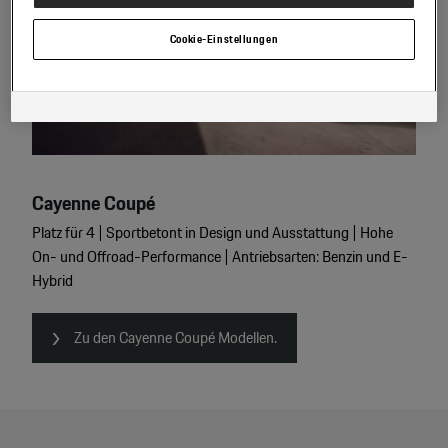
GmbH und Co. OG. Nähere Informationen über Cookies finden Sie in der
Cookie-Richtlinie oder in den Cookie-Einstellungen. Sie finden die Cookie-
Einstellungen am Ende der Webseite.
Cookie-Einstellungen
Hinweis zu Cookies für Marketingzwecke:
Sofern Sie über einen von uns
personalisierten Link auf unsere Website gelangen, können Ihre erzeugten
Daten, sofern Sie dem explizit zugestimmt („Cookies mit
Marketingzwecke“) haben, von Ihrem zugeordneten Händler bzw. im Falle
eines Porsche Betriebs, Porsche Inter Auto GmbH & Co KG, eingesehen
werden.
Cayenne
Coupé
Platz für 4 | Sportbetont in Design und Ausstattung | Hohe
On- und Offroad-Performance | Antriebsarten: Benzin und E-
Hybrid
Zu den Cayenne Coupé Modellen.