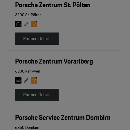
4
Porsche Zentrum St. Pölten
2
3100 St. Pölten
2
2
Partner-Details
Porsche Zentrum Vorarlberg
6830 Rankweil
Partner-Details
Porsche Service Zentrum Dornbirn
6850 Dornbirn