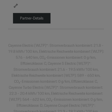
Partner-Details
Cayenne Electric (WLTP)*: Stromverbrauch kombiniert: 21.8 -
19.8 kWh/100 km, Elektrische Reichweite kombiniert (WLTP):
576 - 640 km, CO₂-Emissionen kombiniert: 0 g/km,
Effizienzklasse: C, Cayenne S Electric (WLTP)*:
Stromverbrauch kombiniert: 21.6 - 19.5 kWh/100 km,
Elektrische Reichweite kombiniert (WLTP): 589 - 650 km,
CO₂-Emissionen kombiniert: 0 g/km, Effizienzklasse: C,
Cayenne Turbo Electric (WLTP)*: Stromverbrauch kombiniert:
22.3 - 20.4 kWh/100 km, Elektrische Reichweite kombiniert
(WLTP): 564 - 622 km, CO₂-Emissionen kombiniert: 0 g/km,
Effizienzklasse: D, Cayenne Coupé Electric (WLTP)*:
Stromverbrauch kombiniert: 21.3 - 19.2 kWh/100 km,