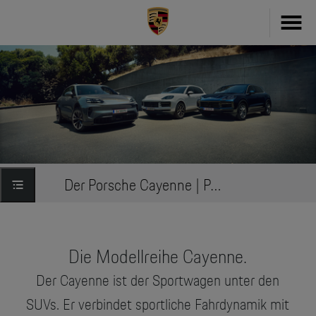
Fahrzeug konfigurieren
718
Zubehör
911
Zubehör Finder
Taycan
Driver's Selection Online-Shop
Der Porsche Cayenne | Porsche Österreich
Panamera
Online Services
Macan
Die Modellreihe Cayenne.
My Porsche
Cayenne
Der Cayenne ist der Sportwagen unter den
Frag Porsche
Neu- & Gebrauchtwagen
SUVs. Er verbindet sportliche Fahrdynamik mit
Porsche Connect