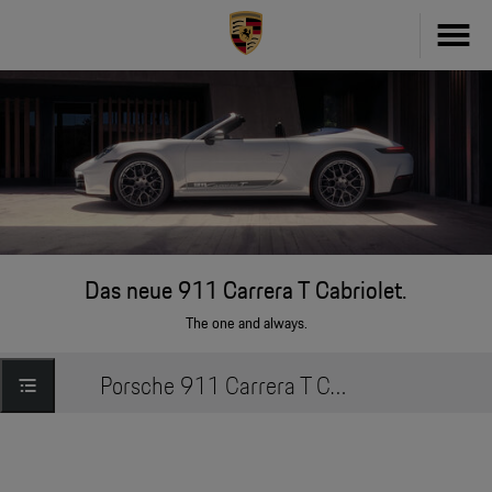
Fahrzeug konfigurieren
718
Zubehör
911
Zubehör Finder
Taycan
Driver's Selection Online-Shop
Das neue 911 Carrera T Cabriolet.
Panamera
The one and always.
Online Services
Macan
Porsche 911 Carrera T Cabriolet » Modell entdecken
My Porsche
Cayenne
Frag Porsche
Neu- & Gebrauchtwagen
Porsche Connect