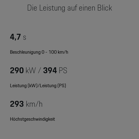
Motorsport & Events
Die Leistung auf einen Blick
Newsletter abonnieren
Service & Zubehör
YouTube Channel
Unternehmen
4,7
s
Porsche Gebrauchtwagen
Newsletter
Beschleunigung 0 - 100 km/h
Konfigurator
Porsche Shop
290
kW /
394
PS
Car Configurator
Mein Porsche Account
Porsche Timepieces
Leistung (kW)/Leistung (PS)
Porsche Poster Designer
293
km/h
Höchstgeschwindigkeit