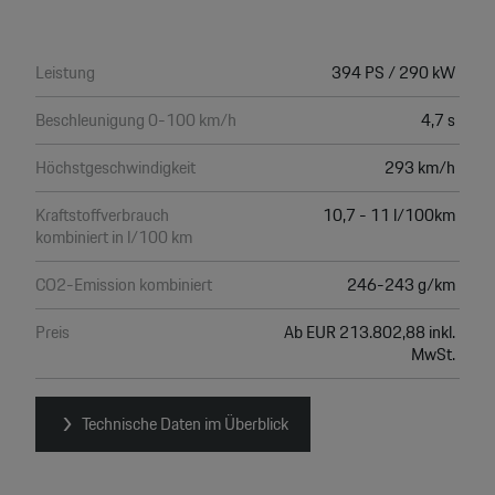
Leistung
394 PS / 290 kW
Beschleunigung 0-100 km/h
4,7 s
Höchstgeschwindigkeit
293 km/h
Kraftstoffverbrauch
10,7 - 11 l/100km
kombiniert in l/100 km
CO2-Emission kombiniert
246-243 g/km
Preis
Ab EUR 213.802,88 inkl.
MwSt.
Technische Daten im Überblick