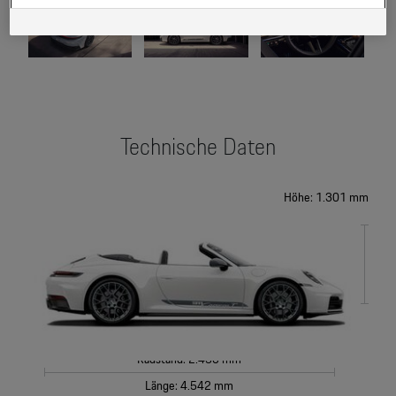
Daten, sofern Sie dem explizit zugestimmt („Cookies mit
Marketingzwecke“) haben, von Ihrem zugeordneten Händler bzw. im Falle
eines Porsche Betriebs, Porsche Inter Auto GmbH & Co KG, eingesehen
werden.
Technische Daten
Höhe: 1.301 mm
Radstand: 2.450 mm
Länge: 4.542 mm