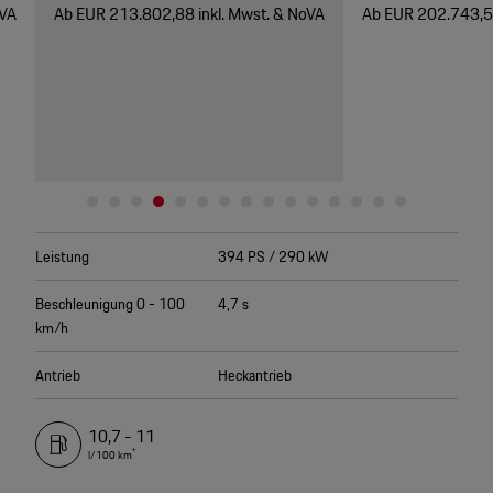
oVA
Ab EUR 213.802,88 inkl. Mwst. & NoVA
Ab EUR 202.743,52
Leistung
394 PS / 290 kW
Beschleunigung 0 - 100
4,7 s
km/h
Antrieb
Heckantrieb
10,7 - 11
*
l/100 km