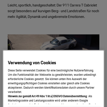
Leicht, sportlich, handgeschaltet: Der 911 Carrera T Cabriolet
sorgt besonders auf kurvigen Berg- und Landstraßen für noch
mehr Agilität, Dynamik und ungebremste Emotionen.
Verwendung von Cookies
Diese Seite verwendet Cookies für eine bestmögliche Nutzererfahrung.
Um die Funktionalität der Webseite zu gewährleisten, wurden unbedingt
erforderliche Cookies gesetzt. Sie können unten Ihre Auswahl der
einwilligungspflichtigen Cookies einstellen oder gleich alle Cookies
akzeptieren. Dadurch werden Identifikationsdaten durch unsere Partner
verarbeitet.
Hinweis zur gemäß Art 49 Abs 1 lit a) DSGVO Datenübermittlung:
Als
Besondere Akzente.
Marketingcookie und Leistungscookie wird unter anderem Google
Analytics verwendet. Es kann nicht ausgeschlossen werden, dass Google