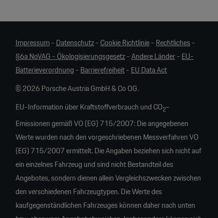
Impressum
-
Datenschutz
-
Cookie Richtlinie
-
Rechtliches
-
§6a NoVAG - Ökologisierungsgesetz
-
Andere Länder
-
EU-
Batterieverordnung
-
Barrierefreiheit
-
EU Data Act
© 2026 Porsche Austria GmbH & Co OG.
EU-Information über Kraftstoffverbrauch und CO
-
2
Emissionen gemäß VO (EG) 715/2007: Die angegebenen
Werte wurden nach den vorgeschriebenen Messverfahren VO
(EG) 715/2007 ermittelt. Die Angaben beziehen sich nicht auf
ein einzelnes Fahrzeug und sind nicht Bestandteil des
Angebotes, sondern dienen allein Vergleichszwecken zwischen
den verschiedenen Fahrzeugtypen. Die Werte des
kaufgegenständlichen Fahrzeuges können daher nach unten