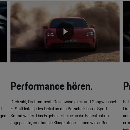
Video
Vid
Player
Pla
None
Performance hören.
P
Drehzahl, Drehmoment, Geschwindigkeit und Gangwechsel:
Fol
d
E-Shift leitet jedes Detail an den Porsche Electric Sport
Dre
igen
Sound weiter. Das Ergebnis ist eine an die Fahrsituation
aus
angepasste, emotionale Klangkulisse - innen wie außen.
erm
jed