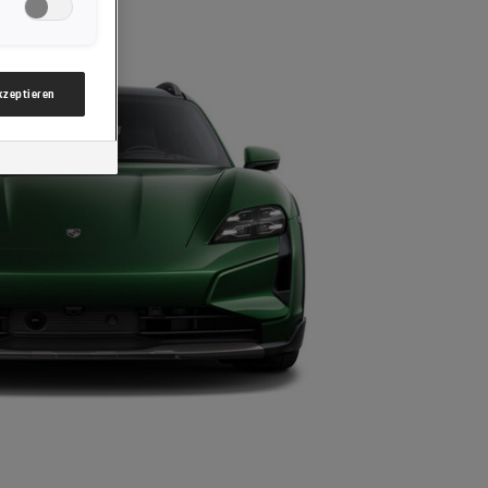
nsere Website
gzwecke“)
mbH & Co KG,
akzeptieren