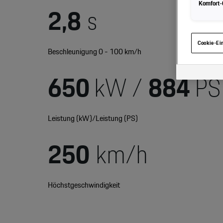
Komfort-C
2,8
s
Hinweis zu 
gelangen, kö
haben, von I
eingesehen 
Cookie-Ei
Beschleunigung 0 - 100 km/h
650
kW /
884
PS
Leistung (kW)/Leistung (PS)
250
km/h
Höchstgeschwindigkeit