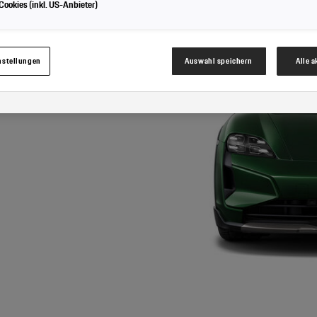
ookies (inkl. US-Anbieter)
Cookies für Marketingzwecke:
Sofern Sie über einen von uns personalisierten Link auf u
nnen Ihre erzeugten Daten, sofern Sie dem explizit zugestimmt („Cookies mit Marketin
hrem zugeordneten Händler bzw. im Falle eines Porsche Betriebs, Porsche Inter Auto G
werden.
nstellungen
Auswahl speichern
Alle 