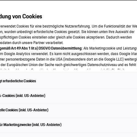
dung von Cookies
Cross Tursimo
verwendet Cookies für eine bestmögliche Nutzererfahrung. Um die Funktionalität der We
n, wurden unbedingt erforderliche Cookies gesetzt. Sie können unten Ihre Auswahl der
spflichtigen Cookies einstellen oder gleich alle Cookies akzeptieren. Dadurch werden
onsdaten durch unsere Partner verarbeitet.
 gemäß Art 49 Abs 1 lit a) DSGVO Datenübermittlung:
Als Marketingcookie und Leistung
em Google Analytics verwendet. Es kann nicht ausgeschlossen werden, dass Google Irla
ner personenbezogene Daten in die USA (insbesondere dort an die Google LLC) weitergi
 der Europäischen Union der Sache nach gleichwertiges Datenschutzniveau und es fehlt
urismo » Modell entdecken
eitsbeschluss der Europäischen Kommission. Hieraus können sich für Sie Risiken ergeb
als Betroffener in den USA nicht wirksam durchsetzen können, in den USA keine Datens
 erforderliche Cookies
nd weil nicht ausgeschlossen werden kann, dass aufgrund aktueller Gesetze US-Sicherh
f auf Daten erlangen können, wobei Eingriffe in Ihre persönlichen Rechte und Freiheiten n
wendige beschränkt sind.
Sollten Sie das Setzen von Cookies für Marketingzwecke oder
-Cookies (inkl. US-Anbieter)
kies auch für US-Dienstleister erlauben, dann stimmen Sie damit auch gemäß Art 49 Abs
bermittlung der in den entsprechenden Cookies enthaltenen personenbezogenen Daten 
e Leistung auf einen Bl
 die für Zwecke von Google Analytics gesetzt werden, finden Sie in den Cookie-Einste
lle Cookies (inkl. US-Anbieter)
e.
en frei, Ihre Einwilligung jederzeit zu geben, zu verweigern oder zurückzuziehen.
ür Marketingzwecke (inkl. US-Anbieter)
ch für diese Website und die Cookies ist die Porsche Austria GmbH und Co. OG. Nähere
 finden Sie in der Cookie-Richtlinie oder in den Cookie-Einstellungen. Sie finden die Coo
en am Ende der Webseite.