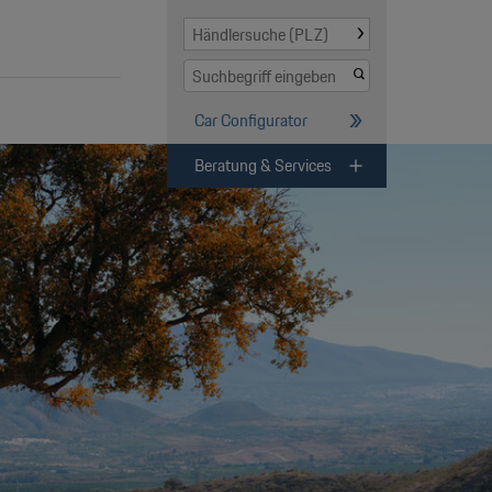
Händlersuche
Händlersuche
(PLZ)
Suchformular
Suchbegriff
eingeben
Car Configurator
Beratung & Services