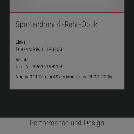
Sportendrohr 4-Rohr-Optik
S
Links
L
Teile-Nr.: 99611198103
T
Rechts
R
Teile-Nr.: 99611198203
T
Nur für 911 Carrera 4S der Modelljahre 2002-2005.
N
M
Performance und Design