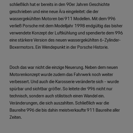
schließlich hat er bereits in den 90er Jahren Geschichte
Motorsport & Events
Newsletter abonnieren
geschrieben und eine neue Ära eingeleitet: die der
wassergekühlten Motoren bei 911 Modellen. Mit dem 996
Service & Zubehör
YouTube Channel
verließ Porsche mit dem Modelljahr 1998 endgültig das bisher
Unternehmen
verwendete Konzept der Luftkühlung und spendierte dem 996
Porsche Gebrauchtwagen
eine stärkere Version des neuen wassergekühlten 6-Zylinder-
Newsletter
Boxermotors. Ein Wendepunkt in der Porsche Historie.
Konfigurator
Porsche Shop
Doch das war nicht die einzige Neuerung. Neben dem neuen
Car Configurator
Motorenkonzept wurde zudem das Fahrwerk noch weiter
Mein Porsche Account
Porsche Timepieces
verbessert. Und auch die Karosserie veränderte sich - wurde
spürbar und sichtbar größer. So leitete der 996 nicht nur
Porsche Poster Designer
technisch, sondern auch stilistisch einen Wandel ein.
Veränderungen, die sich auszahlten. Schließlich war die
Baureihe 996 die bis dahin meistverkaufte 911 Baureihe aller
Zeiten.