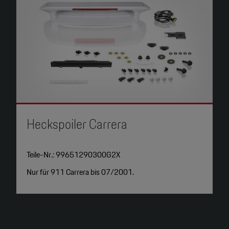
Heckspoiler Carrera
D
Teile-Nr.: 99651290300G2X
T
Nur für 911 Carrera bis 07/2001.
N