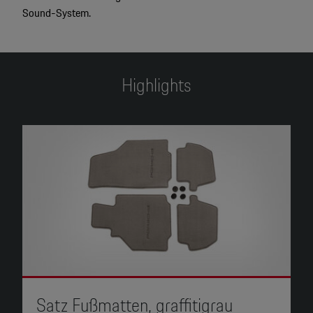
Sound-System.
Highlights
Satz Fußmatten, graffitigrau
S