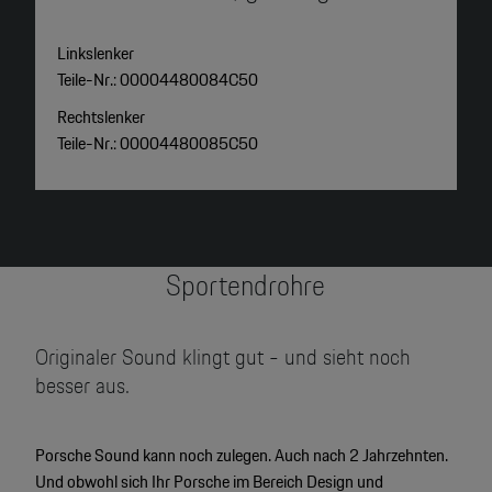
Linkslenker
L
Teile-Nr.: 00004480084C50
T
Rechtslenker
R
Teile-Nr.: 00004480085C50
T
Sportendrohre
Originaler Sound klingt gut - und sieht noch
besser aus.
Porsche Sound kann noch zulegen. Auch nach 2 Jahrzehnten.
Und obwohl sich Ihr Porsche im Bereich Design und