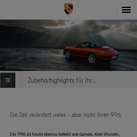
Fahrzeug konfigurieren
718
Zubehör
911
Zubehör Finder
Taycan
Driver's Selection Online-Shop
Zubehörhighlights für Ihren 996
Panamera
Online Services
Macan
My Porsche
Cayenne
Die Zeit verändert vieles - aber nicht Ihren 996.
Frag Porsche
Neu- & Gebrauchtwagen
Der 996 ist heute ebenso beliebt wie damals. Kein Wunder,
Porsche Connect