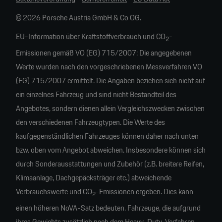
© 2026 Porsche Austria GmbH & Co OG.
EU-Information über Kraftstoffverbrauch und CO
-
2
Emissionen gemäß VO (EG) 715/2007: Die angegebenen
Werte wurden nach den vorgeschriebenen Messverfahren VO
(EG) 715/2007 ermittelt. Die Angaben beziehen sich nicht auf
ein einzelnes Fahrzeug und sind nicht Bestandteil des
Angebotes, sondern dienen allein Vergleichszwecken zwischen
den verschiedenen Fahrzeugtypen. Die Werte des
kaufgegenständlichen Fahrzeuges können daher nach unten
bzw. oben vom Angebot abweichen. Insbesondere können sich
durch Sonderausstattungen und Zubehör (z.B. breitere Reifen,
Klimaanlage, Dachgepäcksträger etc.) abweichende
Verbrauchswerte und CO
-Emissionen ergeben. Dies kann
2
einen höheren NoVA-Satz bedeuten. Fahrzeuge, die aufgrund
ihres Gewichts zusätzlich nach dem Heavy-Duty-Verfahren