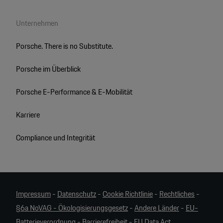
Unternehmen
Porsche. There is no Substitute.
Porsche im Überblick
Porsche E-Performance & E-Mobilität
Karriere
Compliance und Integrität
Impressum
-
Datenschutz
-
Cookie Richtlinie
-
Rechtliches
-
§6a NoVAG - Ökologisierungsgesetz
-
Andere Länder
-
EU-
Batterieverordnung
-
Barrierefreiheit
-
EU Data Act