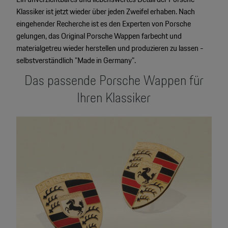
Motorsport & Events
Klassiker ist jetzt wieder über jeden Zweifel erhaben. Nach
Newsletter abonnieren
eingehender Recherche ist es den Experten von Porsche
Service & Zubehör
gelungen, das Original Porsche Wappen farbecht und
YouTube Channel
materialgetreu wieder herstellen und produzieren zu lassen -
Unternehmen
selbstverständlich "Made in Germany".
Porsche Gebrauchtwagen
Das passende Porsche Wappen für
Newsletter
Konfigurator
Ihren Klassiker
Porsche Shop
Car Configurator
Mein Porsche Account
Porsche Timepieces
Porsche Poster Designer