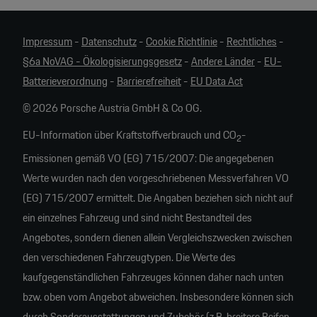
Impressum
-
Datenschutz
-
Cookie Richtlinie
-
Rechtliches
-
§6a NoVAG - Ökologisierungsgesetz
-
Andere Länder
-
EU-
Batterieverordnung
-
Barrierefreiheit
-
EU Data Act
© 2026 Porsche Austria GmbH & Co OG.
EU-Information über Kraftstoffverbrauch und CO
-
2
Emissionen gemäß VO (EG) 715/2007: Die angegebenen
Werte wurden nach den vorgeschriebenen Messverfahren VO
(EG) 715/2007 ermittelt. Die Angaben beziehen sich nicht auf
ein einzelnes Fahrzeug und sind nicht Bestandteil des
Angebotes, sondern dienen allein Vergleichszwecken zwischen
den verschiedenen Fahrzeugtypen. Die Werte des
kaufgegenständlichen Fahrzeuges können daher nach unten
bzw. oben vom Angebot abweichen. Insbesondere können sich
durch Sonderausstattungen und Zubehör (z.B. breitere Reifen,