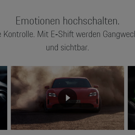
Emotionen hochschalten.
 Kontrolle. Mit E‑Shift werden Gangwech
und sichtbar.
Video
Vid
Player
Pla
None