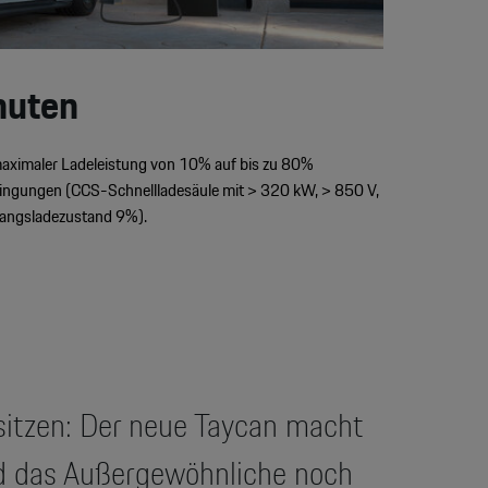
nuten
 maximaler Ladeleistung von 10% auf bis zu 80%
dingungen (CCS-Schnellladesäule mit > 320 kW, > 850 V,
gangsladezustand 9%).
sitzen: Der neue Taycan macht
nd das Außergewöhnliche noch