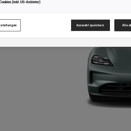
ookies (inkl. US-Anbieter)
Cookies für Marketingzwecke:
Sofern Sie über einen von uns personalisierten Link auf u
nnen Ihre erzeugten Daten, sofern Sie dem explizit zugestimmt („Cookies mit Marketin
hrem zugeordneten Händler bzw. im Falle eines Porsche Betriebs, Porsche Inter Auto G
werden.
nstellungen
Auswahl speichern
Alle 