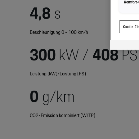
Komfort-C
4,8
s
Hinweis zu 
gelangen, kö
haben, von I
eingesehen 
Cookie-Ei
Beschleunigung 0 - 100 km/h
300
kW /
408
PS
Leistung (kW)/Leistung (PS)
0
g/km
CO2-Emission kombiniert (WLTP)