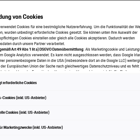
dung von Cookies
verwendet Cookies für eine bestmögliche Nutzererfahrung. Um die Funktionalität der We
n, wurden unbedingt erforderliche Cookies gesetzt. Sie können unten Ihre Auswahl der
spflichtigen Cookies einstellen oder gleich alle Cookies akzeptieren. Dadurch werden
onsdaten durch unsere Partner verarbeitet.
 gemäß Art 49 Abs 1 lit a) DSGVO Datenübermittlung:
Als Marketingcookie und Leistung
em Google Analytics verwendet. Es kann nicht ausgeschlossen werden, dass Google Irla
ner personenbezogene Daten in die USA (insbesondere dort an die Google LLC) weitergi
 der Europäischen Union der Sache nach gleichwertiges Datenschutzniveau und es fehlt
eise entdecken
eitsbeschluss der Europäischen Kommission. Hieraus können sich für Sie Risiken ergeb
als Betroffener in den USA nicht wirksam durchsetzen können, in den USA keine Datens
 erforderliche Cookies
nd weil nicht ausgeschlossen werden kann, dass aufgrund aktueller Gesetze US-Sicherh
f auf Daten erlangen können, wobei Eingriffe in Ihre persönlichen Rechte und Freiheiten n
wendige beschränkt sind.
Sollten Sie das Setzen von Cookies für Marketingzwecke oder
-Cookies (inkl. US-Anbieter)
kies auch für US-Dienstleister erlauben, dann stimmen Sie damit auch gemäß Art 49 Abs
bermittlung der in den entsprechenden Cookies enthaltenen personenbezogenen Daten 
e Leistung auf einen Bl
 die für Zwecke von Google Analytics gesetzt werden, finden Sie in den Cookie-Einste
lle Cookies (inkl. US-Anbieter)
e.
en frei, Ihre Einwilligung jederzeit zu geben, zu verweigern oder zurückzuziehen.
ür Marketingzwecke (inkl. US-Anbieter)
ch für diese Website und die Cookies ist die Porsche Austria GmbH und Co. OG. Nähere
 finden Sie in der Cookie-Richtlinie oder in den Cookie-Einstellungen. Sie finden die Coo
en am Ende der Webseite.