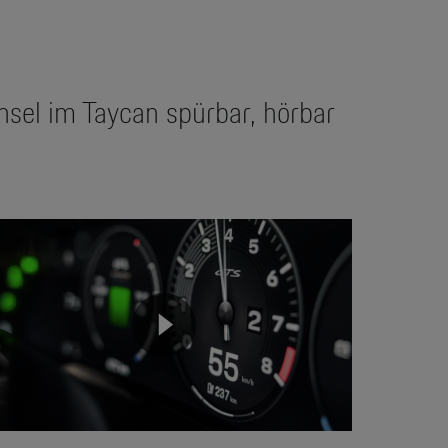
sel im Taycan spürbar, hörbar
eo
yer
None