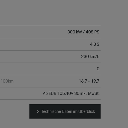
300 kW / 408 PS
4,8 S
230 km/h
0
h/100km
16,7 - 19,7
Ab EUR 105.409,30 inkl. MwSt.
Technische Daten im Überblick