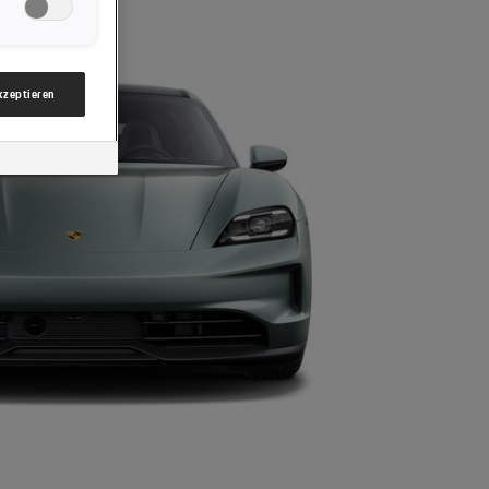
nsere Website
gzwecke“)
mbH & Co KG,
akzeptieren