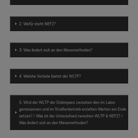
Motorsport & Events
Newsletter abonnieren
Service & Zubehör
YouTube Channel
2. Wofür steht NEFZ?
Unternehmen
Porsche Gebrauchtwagen
Newsletter
3. Was ändert sich an den Messmethoden?
Konfigurator
Porsche Shop
Car Configurator
4. Welche Vorteile bietet der WLTP?
Mein Porsche Account
Porsche Timepieces
Porsche Poster Designer
5. Wird der WLTP der Diskrepanz zwischen den im Labor
gemessenen und im Straßenbetrieb erzielten Werten ein Ende
setzen? / Was ist der Unterschied zwischen WLTP & NEFZ? /
Was ändert sich an den Messmethoden?