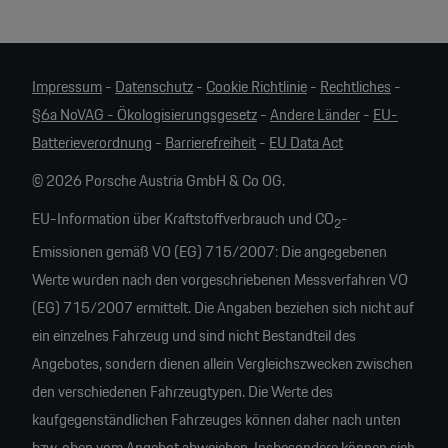
Impressum
-
Datenschutz
-
Cookie Richtlinie
-
Rechtliches
-
§6a NoVAG - Ökologisierungsgesetz
-
Andere Länder
-
EU-
Batterieverordnung
-
Barrierefreiheit
-
EU Data Act
© 2026 Porsche Austria GmbH & Co OG.
EU-Information über Kraftstoffverbrauch und CO
-
2
Emissionen gemäß VO (EG) 715/2007: Die angegebenen
Werte wurden nach den vorgeschriebenen Messverfahren VO
(EG) 715/2007 ermittelt. Die Angaben beziehen sich nicht auf
ein einzelnes Fahrzeug und sind nicht Bestandteil des
Angebotes, sondern dienen allein Vergleichszwecken zwischen
den verschiedenen Fahrzeugtypen. Die Werte des
kaufgegenständlichen Fahrzeuges können daher nach unten
bzw. oben vom Angebot abweichen. Insbesondere können sich