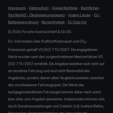
Impressum
-
Datenschutz
-
Cookie Richtlinie
-
Rechtliches
-
§6a NoVAG - Ökologisierungsgesetz
-
Andere Länder
-
EU-
Batterieverordnung
-
Barrierefreiheit
-
EU Data Act
© 2026 Porsche Austria GmbH & Co OG.
EU-Information über Kraftstoffverbrauch und CO
-
2
Emissionen gemäß VO (EG) 715/2007: Die angegebenen
Werte wurden nach den vorgeschriebenen Messverfahren VO
(EG) 715/2007 ermittelt. Die Angaben beziehen sich nicht auf
ein einzelnes Fahrzeug und sind nicht Bestandteil des
Angebotes, sondern dienen allein Vergleichszwecken zwischen
den verschiedenen Fahrzeugtypen. Die Werte des
kaufgegenständlichen Fahrzeuges können daher nach unten
bzw. oben vom Angebot abweichen. Insbesondere können sich
durch Sonderausstattungen und Zubehör (z.B. breitere Reifen,