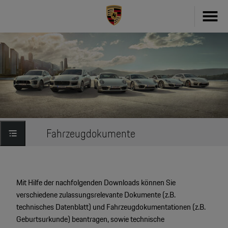
Fahrzeug konfigurieren
718
Zubehör
911
Zubehör Finder
Taycan
Driver's Selection Online-Shop
Fahrzeugdokumente
Panamera
Online Services
Macan
My Porsche
Mit Hilfe der nachfolgenden Downloads können Sie
Cayenne
verschiedene zulassungsrelevante Dokumente (z.B.
Frag Porsche
technisches Datenblatt) und Fahrzeugdokumentationen (z.B.
Neu- & Gebrauchtwagen
Geburtsurkunde) beantragen, sowie technische
Porsche Connect