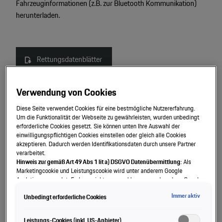
Fahrzeuginformationen (z.B. zur Bluetooth Kommunikation)
Motorsport & Events
herunterladen.
Newsletter abonnieren
Service & Zubehör
YouTube Channel
Unternehmen
Rettungsdatenblätter
Porsche Gebrauchtwagen
Newsletter
Konfigurator
Verwendung von Cookies
Porsche Shop
Rettungsdatenblätter Classic Fahrzeuge
Diese Seite verwendet Cookies für eine bestmögliche Nutzererfahrung.
Car Configurator
Um die Funktionalität der Webseite zu gewährleisten, wurden unbedingt
Mein Porsche Account
erforderliche Cookies gesetzt. Sie können unten Ihre Auswahl der
Porsche Timepieces
einwilligungspflichtigen Cookies einstellen oder gleich alle Cookies
akzeptieren. Dadurch werden Identifikationsdaten durch unsere Partner
Technisches Datenblatt
verarbeitet.
Porsche Poster Designer
Hinweis zur gemäß Art 49 Abs 1 lit a) DSGVO Datenübermittlung:
Als
Marketingcookie und Leistungscookie wird unter anderem Google
Analytics verwendet. Es kann nicht ausgeschlossen werden, dass Google
Irland als unser Vertragspartner personenbezogene Daten in die USA
Felgen-Tragfähigkeitsbescheinigung
Immer aktiv
Unbedingt erforderliche Cookies
(insbesondere dort an die Google LLC) weitergibt. In den USA besteht kein
der Europäischen Union der Sache nach gleichwertiges Datenschutzniveau
und es fehlt an einem Angemessenheitsbeschluss der Europäischen
Leistungs-Cookies (inkl. US-Anbieter)