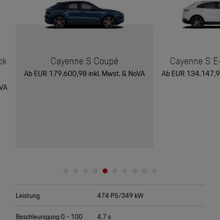
ck
Cayenne S Coupé
Cayenne S E
Ab EUR 179.600,98 inkl. Mwst. & NoVA
Ab EUR 134.147,96
oVA
Leistung
474 PS/349 kW
Beschleunigung 0 - 100
4,7 s