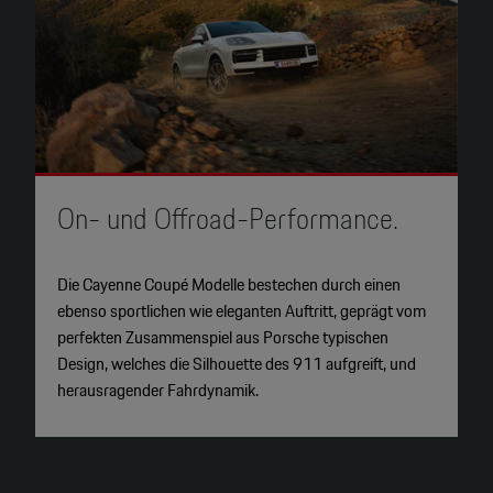
On- und Offroad-Performance.
M
Die Cayenne Coupé Modelle bestechen durch einen
S
ebenso sportlichen wie eleganten Auftritt, geprägt vom
a
perfekten Zusammenspiel aus Porsche typischen
H
Design, welches die Silhouette des 911 aufgreift, und
n
herausragender Fahrdynamik.