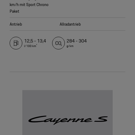
km/h mit Sport Chrono
Paket
Antrieb
Allradantrieb
12,5 - 13,4
284 - 304
*
l/100 km
g/km