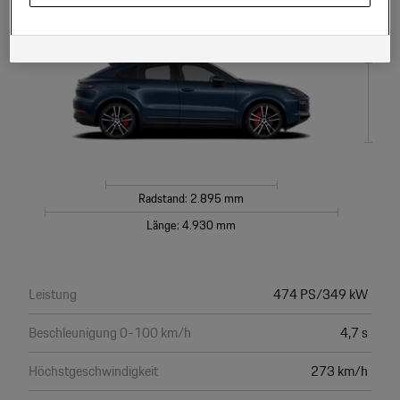
Hinweis zu Cookies für Marketingzwecke:
Sofern Sie über einen von uns
personalisierten Link auf unsere Website gelangen, können Ihre erzeugten
Höhe: 1.678 mm
Daten, sofern Sie dem explizit zugestimmt („Cookies mit
Marketingzwecke“) haben, von Ihrem zugeordneten Händler bzw. im Falle
eines Porsche Betriebs, Porsche Inter Auto GmbH & Co KG, eingesehen
werden.
Radstand: 2.895 mm
Länge: 4.930 mm
Leistung
474 PS/349 kW
Beschleunigung 0-100 km/h
4,7 s
Höchstgeschwindigkeit
273 km/h