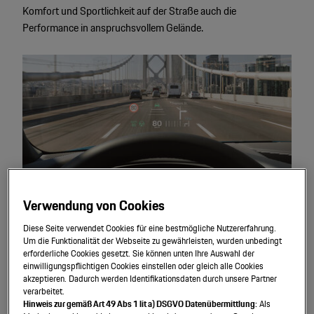
Komfort und Sportlichkeit auf der Straße auch die
Performance in anspruchsvollem Gelände.
Verwendung von Cookies
Diese Seite verwendet Cookies für eine bestmögliche Nutzererfahrung.
Assistenz
systeme.
Um die Funktionalität der Webseite zu gewährleisten, wurden unbedingt
erforderliche Cookies gesetzt. Sie können unten Ihre Auswahl der
einwilligungspflichtigen Cookies einstellen oder gleich alle Cookies
Alle Cayenne Modelle lassen sich mit zahlreichen
akzeptieren. Dadurch werden Identifikationsdaten durch unsere Partner
Assistenzsystemen ausstatten, die den Fahrkomfort weiter
verarbeitet.
Hinweis zur gemäß Art 49 Abs 1 lit a) DSGVO Datenübermittlung:
Als
steigern und die Sicherheit verbessern.