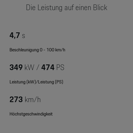
Motorsport & Events
Die Leistung auf einen Blick
Newsletter abonnieren
Service & Zubehör
YouTube Channel
Wir über uns
4,7
s
Porsche Gebrauchtwagen
Newsletter
Beschleunigung 0 - 100 km/h
Konfigurator
Porsche Shop
349
kW /
474
PS
Car Configurator
Mein Porsche Account
Porsche Timepieces
Leistung (kW)/Leistung (PS)
Porsche Poster Designer
273
km/h
Höchstgeschwindigkeit