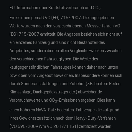
EU-Information über Kraftstoffverbrauch und CO
-
2
Emissionen gemäß VO (EG) 715/2007: Die angegebenen
Werte wurden nach den vorgeschriebenen Messverfahren VO
(EG) 715/2007 ermittelt. Die Angaben beziehen sich nicht auf
ein einzelnes Fahrzeug und sind nicht Bestandteil des
Angebotes, sondern dienen allein Vergleichszwecken zwischen
den verschiedenen Fahrzeugtypen. Die Werte des
kaufgegenständlichen Fahrzeuges können daher nach unten
bzw. oben vom Angebot abweichen. Insbesondere können sich
durch Sonderausstattungen und Zubehör (z.B. breitere Reifen,
Klimaanlage, Dachgepäcksträger etc.) abweichende
Verbrauchswerte und CO
-Emissionen ergeben. Dies kann
2
einen höheren NoVA-Satz bedeuten. Fahrzeuge, die aufgrund
ihres Gewichts zusätzlich nach dem Heavy-Duty-Verfahren
(VO 595/2009 iVm VO 2017/1151) zertifiziert wurden,