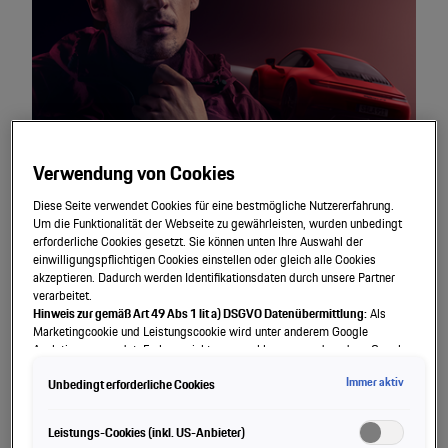
Verwendung von Cookies
Diese Seite verwendet Cookies für eine bestmögliche Nutzererfahrung.
Um die Funktionalität der Webseite zu gewährleisten, wurden unbedingt
erforderliche Cookies gesetzt. Sie können unten Ihre Auswahl der
einwilligungspflichtigen Cookies einstellen oder gleich alle Cookies
Custom-Built
Chronograph
akzeptieren. Dadurch werden Identifikationsdaten durch unsere Partner
verarbeitet.
Hinweis zur gemäß Art 49 Abs 1 lit a) DSGVO Datenübermittlung:
Als
Porsche Design custom-built Chronograph - Ein Zeitmesser,
Marketingcookie und Leistungscookie wird unter anderem Google
der die Leidenschaft und das Erbe des legendären
Analytics verwendet. Es kann nicht ausgeschlossen werden, dass Google
Sportwagens in sich trägt.
Irland als unser Vertragspartner personenbezogene Daten in die USA
Immer aktiv
Unbedingt erforderliche Cookies
(insbesondere dort an die Google LLC) weitergibt. In den USA besteht kein
der Europäischen Union der Sache nach gleichwertiges Datenschutzniveau
und es fehlt an einem Angemessenheitsbeschluss der Europäischen
Leistungs-Cookies (inkl. US-Anbieter)
Jetzt konfigurieren
Kommission. Hieraus können sich für Sie Risiken ergeben, weil Sie Ihre