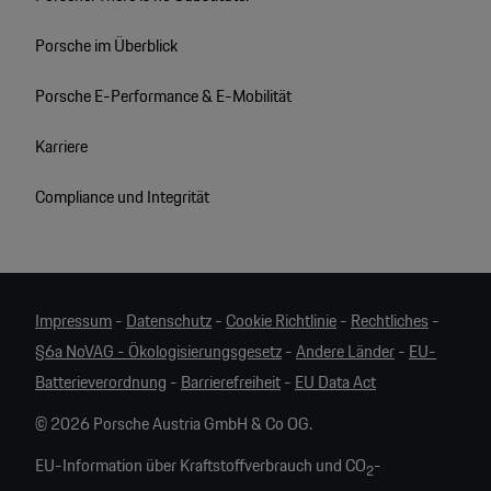
Porsche im Überblick
Porsche E-Performance & E-Mobilität
Karriere
Compliance und Integrität
Impressum
-
Datenschutz
-
Cookie Richtlinie
-
Rechtliches
-
§6a NoVAG - Ökologisierungsgesetz
-
Andere Länder
-
EU-
Batterieverordnung
-
Barrierefreiheit
-
EU Data Act
© 2026 Porsche Austria GmbH & Co OG.
EU-Information über Kraftstoffverbrauch und CO
-
2