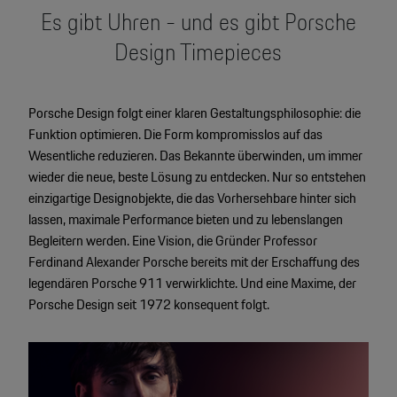
Motorsport & Events
Es gibt Uhren - und es gibt Porsche
Newsletter abonnieren
Design Timepieces
Service & Zubehör
YouTube Channel
Wir über uns
Porsche Gebrauchtwagen
Porsche Design folgt einer klaren Gestaltungsphilosophie: die
Funktion optimieren. Die Form kompromisslos auf das
Newsletter
Wesentliche reduzieren. Das Bekannte überwinden, um immer
Konfigurator
wieder die neue, beste Lösung zu entdecken. Nur so entstehen
Porsche Shop
einzigartige Designobjekte, die das Vorhersehbare hinter sich
Car Configurator
lassen, maximale Performance bieten und zu lebenslangen
Mein Porsche Account
Porsche Timepieces
Begleitern werden. Eine Vision, die Gründer Professor
Ferdinand Alexander Porsche bereits mit der Erschaffung des
Porsche Poster Designer
legendären Porsche 911 verwirklichte. Und eine Maxime, der
Porsche Design seit 1972 konsequent folgt.