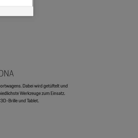
 DNA
portwagens. Dabei wird getüftelt und
iedlichste Werkzeuge zum Einsatz.
3D-Brille und Tablet.