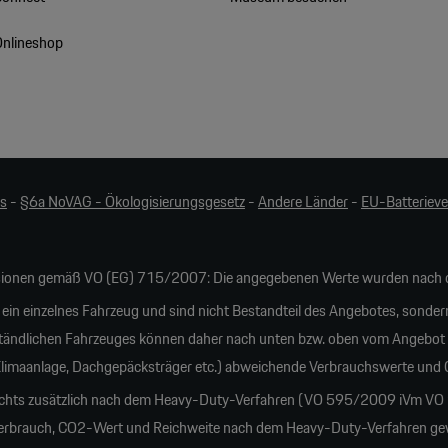
Onlineshop
es
-
§6a NoVAG - Ökologisierungsgesetz
-
Andere Länder
-
EU-Batteriev
ionen gemäß VO (EG) 715/2007: Die angegebenen Werte wurden nach d
 ein einzelnes Fahrzeug und sind nicht Bestandteil des Angebotes, sonder
tändlichen Fahrzeuges können daher nach unten bzw. oben vom Angebot
 Klimaanlage, Dachgepäcksträger etc.) abweichende Verbrauchswerte und
ichts zusätzlich nach dem Heavy-Duty-Verfahren (VO 595/2009 iVm VO 20
rauch, CO2-Wert und Reichweite nach dem Heavy-Duty-Verfahren gewich