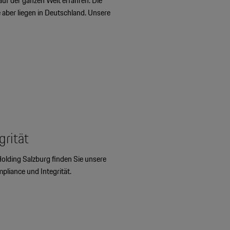
uf der ganzen Welt erfahren. Die
ber liegen in Deutschland. Unsere
rität
olding Salzburg finden Sie unsere
liance und Integrität.