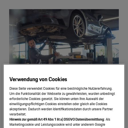
Verwendung von Cookies
Diese Seite verwendet Cookies für eine bestmögliche Nutzererfahrung.
Um die Funktionalität der Webseite zu gewährleisten, wurden unbedingt
Porsche Service
erforderliche Cookies gesetzt. Sie können unten Ihre Auswahl der
einwilligungspflichtigen Cookies einstellen oder gleich alle Cookies
akzeptieren. Dadurch werden Identifikationsdaten durch unsere Partner
Mit unserem umfassenden Serviceangebot erleben Sie die
verarbeitet.
Faszination Porsche in allen Bereichen Ihres automobilen
Hinweis zur gemäß Art 49 Abs 1 lit a) DSGVO Datenübermittlung:
Als
Marketingcookie und Leistungscookie wird unter anderem Google
Lebens. Auch wenn Sie gerade nicht am Steuer Ihres Porsche