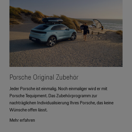
Motorsport & Events
Newsletter abonnieren
Service & Zubehör
YouTube Channel
Wir über uns
Porsche Gebrauchtwagen
Newsletter
Konfigurator
Porsche Shop
Car Configurator
Mein Porsche Account
Porsche Original Zubehör
Porsche Timepieces
Jeder Porsche ist einmalig. Noch einmaliger wird er mit
Porsche Poster Designer
Porsche Tequipment. Das Zubehörprogramm zur
nachträglichen Individualisierung Ihres Porsche, das keine
Wünsche offen lässt.
Mehr erfahren