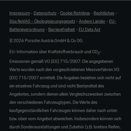
Impressum
-
Datenschutz
-
Cookie Richtlinie
-
Rechtliches
-
§6a NoVAG - Ökologisierungsgesetz
-
Andere Länder
-
EU-
Batterieverordnung
-
Barrierefreiheit
-
EU Data Act
© 2026 Porsche Austria GmbH & Co OG.
EU-Information über Kraftstoffverbrauch und CO
-
2
Emissionen gemäß VO (EG) 715/2007: Die angegebenen
Werte wurden nach den vorgeschriebenen Messverfahren VO
(EG) 715/2007 ermittelt. Die Angaben beziehen sich nicht auf
ein einzelnes Fahrzeug und sind nicht Bestandteil des
Angebotes, sondern dienen allein Vergleichszwecken zwischen
den verschiedenen Fahrzeugtypen. Die Werte des
kaufgegenständlichen Fahrzeuges können daher nach unten
bzw. oben vom Angebot abweichen. Insbesondere können sich
durch Sonderausstattungen und Zubehör (z.B. breitere Reifen,