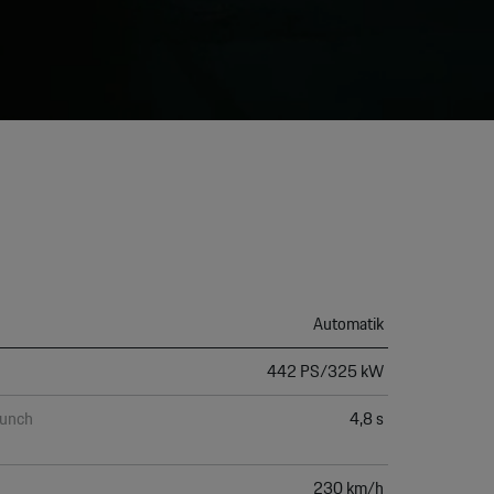
None
Automatik
442 PS/325 kW
aunch
4,8 s
230 km/h