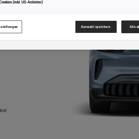
ookies (inkl. US-Anbieter)
Cookies für Marketingzwecke:
Sofern Sie über einen von uns personalisierten Link auf u
nnen Ihre erzeugten Daten, sofern Sie dem explizit zugestimmt („Cookies mit Marketin
hrem zugeordneten Händler bzw. im Falle eines Porsche Betriebs, Porsche Inter Auto G
werden.
nstellungen
Auswahl speichern
Alle 
trol