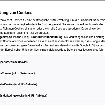
dung von Cookies
nne Electric Coupé
verwendet Cookies für eine bestmögliche Nutzererfahrung. Um die Funktionalität der We
n, wurden unbedingt erforderliche Cookies gesetzt. Sie können unten Ihre Auswahl der
spflichtigen Cookies einstellen oder gleich alle Cookies akzeptieren. Dadurch werden
Offroad.
onsdaten durch unsere Partner verarbeitet.
 gemäß Art 49 Abs 1 lit a) DSGVO Datenübermittlung:
Als Marketingcookie und Leistung
em Google Analytics verwendet. Es kann nicht ausgeschlossen werden, dass Google Irla
ner personenbezogene Daten in die USA (insbesondere dort an die Google LLC) weitergi
 der Europäischen Union der Sache nach gleichwertiges Datenschutzniveau und es fehlt
pé » Modell entdecken
eitsbeschluss der Europäischen Kommission. Hieraus können sich für Sie Risiken ergeb
als Betroffener in den USA nicht wirksam durchsetzen können, in den USA keine Datens
 erforderliche Cookies
nd weil nicht ausgeschlossen werden kann, dass aufgrund aktueller Gesetze US-Sicherh
f auf Daten erlangen können, wobei Eingriffe in Ihre persönlichen Rechte und Freiheiten n
wendige beschränkt sind.
Sollten Sie das Setzen von Cookies für Marketingzwecke oder
-Cookies (inkl. US-Anbieter)
kies auch für US-Dienstleister erlauben, dann stimmen Sie damit auch gemäß Art 49 Abs
bermittlung der in den entsprechenden Cookies enthaltenen personenbezogenen Daten 
Die Leistung auf einen Blick
 die für Zwecke von Google Analytics gesetzt werden, finden Sie in den Cookie-Einste
lle Cookies (inkl. US-Anbieter)
e.
en frei, Ihre Einwilligung jederzeit zu geben, zu verweigern oder zurückzuziehen.
ür Marketingzwecke (inkl. US-Anbieter)
ch für diese Website und die Cookies ist die Porsche Austria GmbH und Co. OG. Nähere
 finden Sie in der Cookie-Richtlinie oder in den Cookie-Einstellungen. Sie finden die Coo
en am Ende der Webseite.