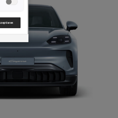
nsere Website
gzwecke“)
mbH & Co KG,
akzeptieren