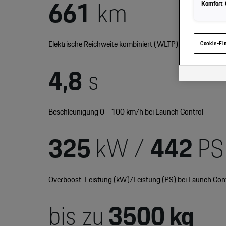
661
km
Komfort-C
Hinweis zu 
gelangen, kö
haben, von I
eingesehen 
Elektrische Reichweite kombiniert (WLTP)
Cookie-Ei
4,8
s
Beschleunigung 0 - 100 km/h bei Launch Control
325
kW /
442
PS
Overboost-Leistung (kW)/Leistung (PS) bei Launch Con
bis zu
3500 kg