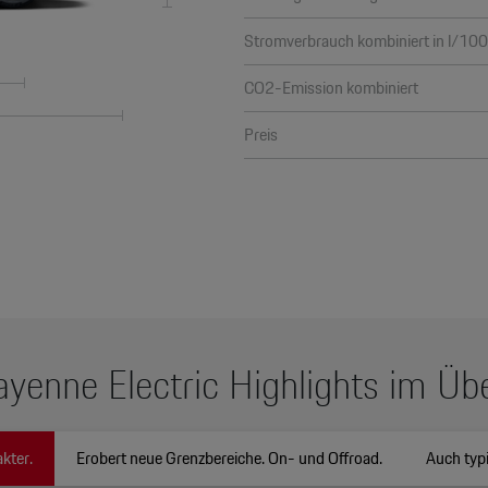
Stromverbrauch kombiniert in l/10
CO2-Emission kombiniert
Preis
ayenne Electric Highlights im Übe
kter.
Erobert neue Grenzbereiche. On- und Offroad.
Auch typi