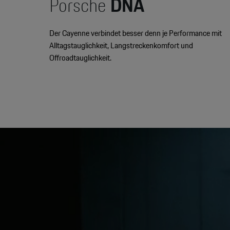
Porsche
DNA
Der Cayenne verbindet besser denn je Performance mit
Alltagstauglichkeit, Langstreckenkomfort und
Offroadtauglichkeit.
Video
Player