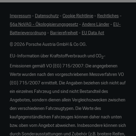
Impressum
-
Datenschutz
-
Cookie Richtlinie
-
Rechtliches
-
§6a NoVAG - Ökologisierungsgesetz
-
Andere Länder
-
EU-
Batterieverordnung
-
Barrierefreiheit
-
EU Data Act
© 2026 Porsche Austria GmbH & Co OG.
EU-Information über Kraftstoffverbrauch und CO
-
2
Emissionen gemäß VO (EG) 715/2007: Die angegebenen
Werte wurden nach den vorgeschriebenen Messverfahren VO
(EG) 715/2007 ermittelt. Die Angaben beziehen sich nicht auf
ein einzelnes Fahrzeug und sind nicht Bestandteil des
Angebotes, sondern dienen allein Vergleichszwecken zwischen
den verschiedenen Fahrzeugtypen. Die Werte des
kaufgegenständlichen Fahrzeuges können daher nach unten
bzw. oben vom Angebot abweichen. Insbesondere können sich
durch Sonderausstattungen und Zubehör (z.B. breitere Reifen,