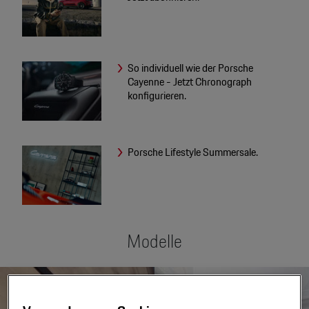
Motorsport & Events
Newsletter abonnieren
Service & Zubehör
YouTube Channel
So individuell wie der Porsche
Wir über uns
Cayenne - Jetzt Chronograph
Porsche Gebrauchtwagen
konfigurieren.
Newsletter
Konfigurator
Porsche Shop
Porsche Lifestyle Summersale.
Car Configurator
Mein Porsche Account
Porsche Timepieces
Porsche Poster Designer
Modelle