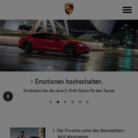
Fahrzeug konfigurieren
718
Zubehör
911
Zubehör Finder
Taycan
Driver's Selection Online-Shop
Emotionen hochschalten.
Panamera
Entdecken Sie die neue E-Shift Option für den Taycan
Online Services
Macan
My Porsche
Cayenne
Frag Porsche
Neu- & Gebrauchtwagen
Der Porsche unter den Newslettern -
Porsche Connect
Jetzt abonnieren.