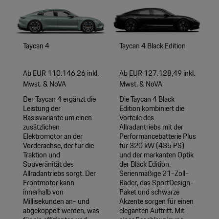
Taycan 4
Taycan 4 Black Edition
Ab EUR 110.146,26 inkl.
Ab EUR 127.128,49 inkl.
Mwst. & NoVA
Mwst. & NoVA
Der Taycan 4 ergänzt die
Die Taycan 4 Black
Leistung der
Edition kombiniert die
Basisvariante um einen
Vorteile des
zusätzlichen
Allradantriebs mit der
Elektromotor an der
Performancebatterie Plus
Vorderachse, der für die
für 320 kW (435 PS)
Traktion und
und der markanten Optik
Souveränität des
der Black Edition.
Allradantriebs sorgt. Der
Serienmäßige 21-Zoll-
Frontmotor kann
Räder, das SportDesign-
innerhalb von
Paket und schwarze
Millisekunden an- und
Akzente sorgen für einen
abgekoppelt werden, was
eleganten Auftritt. Mit