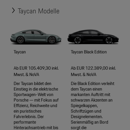
Motorsport & Events
Taycan Modelle
Newsletter abonnieren
Service & Zubehör
YouTube Channel
Wir über uns
Porsche Gebrauchtwagen
Newsletter
Konfigurator
Taycan
Taycan Black Edition
Porsche Shop
Car Configurator
Ab EUR 105.409,30 inkl.
Ab EUR 122.389,00 inkl.
Mein Porsche Account
Mwst. & NoVA
Mwst. & NoVA
Porsche Timepieces
Der Taycan bildet den
Die Black Edition verleiht
Einstieg in die elektrische
dem Taycan einen
Porsche Poster Designer
Sportwagen-Welt von
markanten Auftritt mit
Porsche — mit Fokus auf
schwarzen Akzenten an
Effizienz, Reichweite und
Spiegelkappen,
ein puristisches
Schriftzügen und
Fahrerlebnis. Der
Designelementen.
performante
Serienmäßig an Bord
Hinterachsantrieb mit bis
sorgt die