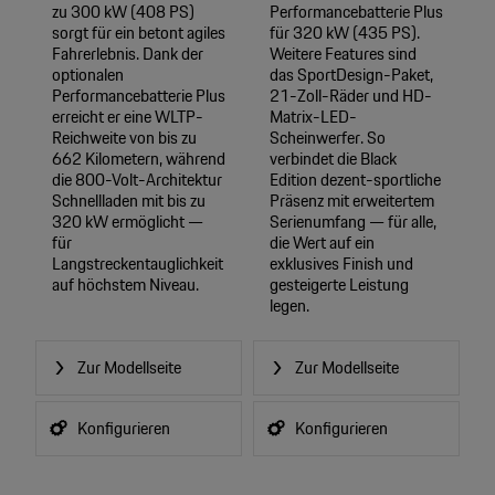
zu 300 kW (408 PS)
Performancebatterie Plus
sorgt für ein betont agiles
für 320 kW (435 PS).
Fahrerlebnis. Dank der
Weitere Features sind
optionalen
das SportDesign-Paket,
Performancebatterie Plus
21-Zoll-Räder und HD-
erreicht er eine WLTP-
Matrix-LED-
Reichweite von bis zu
Scheinwerfer. So
662 Kilometern, während
verbindet die Black
die 800-Volt-Architektur
Edition dezent-sportliche
Schnellladen mit bis zu
Präsenz mit erweitertem
320 kW ermöglicht —
Serienumfang — für alle,
für
die Wert auf ein
Langstreckentauglichkeit
exklusives Finish und
auf höchstem Niveau.
gesteigerte Leistung
legen.
Zur Modellseite
Zur Modellseite
Konfigurieren
Konfigurieren