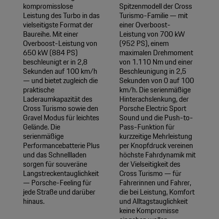
kompromisslose
Spitzenmodell der Cross
Leistung des Turbo in das
Turismo-Familie — mit
vielseitigste Format der
einer Overboost-
Baureihe. Mit einer
Leistung von 700 kW
Overboost-Leistung von
(952 PS), einem
650 kW (884 PS)
maximalen Drehmoment
beschleunigt er in 2,8
von 1.110 Nm und einer
Sekunden auf 100 km/h
Beschleunigung in 2,5
— und bietet zugleich die
Sekunden von 0 auf 100
praktische
km/h. Die serienmäßige
Laderaumkapazität des
Hinterachslenkung, der
Cross Turismo sowie den
Porsche Electric Sport
Gravel Modus für leichtes
Sound und die Push-to-
Gelände. Die
Pass-Funktion für
serienmäßige
kurzzeitige Mehrleistung
Performancebatterie Plus
per Knopfdruck vereinen
und das Schnellladen
höchste Fahrdynamik mit
sorgen für souveräne
der Vielseitigkeit des
Langstreckentauglichkeit
Cross Turismo — für
— Porsche-Feeling für
Fahrerinnen und Fahrer,
jede Straße und darüber
die bei Leistung, Komfort
hinaus.
und Alltagstauglichkeit
keine Kompromisse