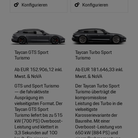
Konfigurieren
Konfigurieren
Taycan GTS Sport
Taycan Turbo Sport
Turismo
Turismo
Ab EUR 152.906,12 inkl.
Ab EUR 181.646,33 inkl.
Mwst. & NoVA
Mwst. & NoVA
GTS und Sport Turismo
Der Taycan Turbo Sport
— die fahraktivste
Turismo überträgt die
Ausprägung im
kompromisslose
vielseitigsten Format. Der
Leistung des Turbo in die
Taycan GTS Sport
vielseitigste
Turismo liefert bis zu 515
Karosserievariante der
kW (700 PS) Overboost-
Baureihe. Mit einer
Leistung und klettert in
Overboost-Leistung von
3,3 Sekunden auf 100
650 kW (884 PS) und