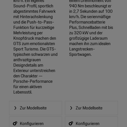
km/h. Ein eigenes
einem Drehmoment von
Sound-Profil, sportlich
940 Nm beschleunigt er
abgestimmtes Fahrwerk
in 2,7 Sekunden auf 100
mit Hinterachslenkung
km/h. Die serienmäßige
und die Push-to-Pass-
Performancebatterie
Funktion für kurzzeitige
Plus, Schnellladen mit bis
Mehrleistung per
zu 320 kW und der
Knopfdruck machen den
großzügige Laderaum
GTS zum emotionalsten
machen ihn zum idealen
Sport Turismo. Die GTS-
Langstrecken-
typischen schwarzen und
Sportwagen.
anthrazitgrauen
Designdetails am
Exterieur unterstreichen
den Charakter —
Porsche-Performance
für einen aktiven
Lebensstil.
Zur Modellseite
Zur Modellseite
Konfigurieren
Konfigurieren