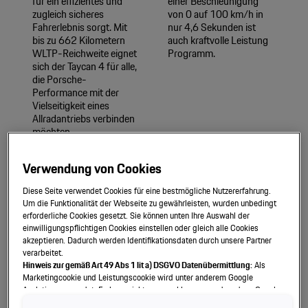
für ein effizientes und
einer Beschleunigung
zugleich sicheres
von 0 auf 100 km/h in
Fahrerlebnis sorgt. Mit
nur 4,6 Sekunden ist
bis zu 662 Kilometern
auch kraftvolle Leistung
WLTP-Reichweite eignet
Programm.
sich der Taycan 4 für alle,
die Porsche-
Performance mit der
Vielseitigkeit eines
Allradantriebs verbinden
möchten.
Verwendung von Cookies
Zur Modellseite
Zur Modellseite
Diese Seite verwendet Cookies für eine bestmögliche Nutzererfahrung.
Um die Funktionalität der Webseite zu gewährleisten, wurden unbedingt
Konfigurieren
Konfigurieren
erforderliche Cookies gesetzt. Sie können unten Ihre Auswahl der
einwilligungspflichtigen Cookies einstellen oder gleich alle Cookies
akzeptieren. Dadurch werden Identifikationsdaten durch unsere Partner
verarbeitet.
Hinweis zur gemäß Art 49 Abs 1 lit a) DSGVO Datenübermittlung:
Als
Marketingcookie und Leistungscookie wird unter anderem Google
Analytics verwendet. Es kann nicht ausgeschlossen werden, dass Google
Irland als unser Vertragspartner personenbezogene Daten in die USA