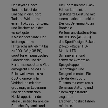
Der Taycan Sport
Die Sport Turismo Black
Turismo bildet den
Edition kombiniert
Einstieg in die Sport
gesteigerte Leistung mit
Turismo Welt — mit
einem markant-dunklen
einem Fokus auf Effizienz
Design. Serienmäßig an
und Reichweite in der
Bord: die
vielseitigsten
Performancebatterie Plus
Karosserievariante. Der
für 320 kW (435 PS),
leistungsstarke
das SportDesign-Paket,
Hinterachsantrieb mit bis
21-Zoll-Räder, HD-
zu 300 kW (408 PS)
Matrix-LED-
sorgt für ein puristisches
Scheinwerfer und
Fahrerlebnis und die
schwarze Akzente an
Performancebatterie Plus
Spiegelkappen,
ermöglicht eine WLTP-
Schriftzügen und
Reichweite von bis zu
Designelementen. Für
650 Kilometern. In
alle, die den Sport
Verbindung mit dem
Turismo mit erweiterter
großzügigen Laderaum
Serienausstattung und
und der praktischen
einem eigenständig-
Heckklappe ist er der
eleganten
ideale Einstieg für alle, die
Erscheinungsbild fahren
Porsche-Dynamik und
möchten.