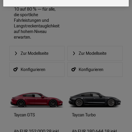
in rund 18 Minuten von
Marketingzwecke“) haben, von Ihrem zugeordneten Händler bzw. im Falle
10 auf 80 % — für alle,
eines Porsche Betriebs, Porsche Inter Auto GmbH & Co KG, eingesehen
die sportliche
werden.
Fahrleistungen und
Langstreckentauglichkeit
auf hohem Niveau
erwarten.
Zur Modellseite
Zur Modellseite
Konfigurieren
Konfigurieren
Taycan GTS
Taycan Turbo
Ab EUR 152.000,28 inkl.
Ab EUR 180.644,18 inkl.