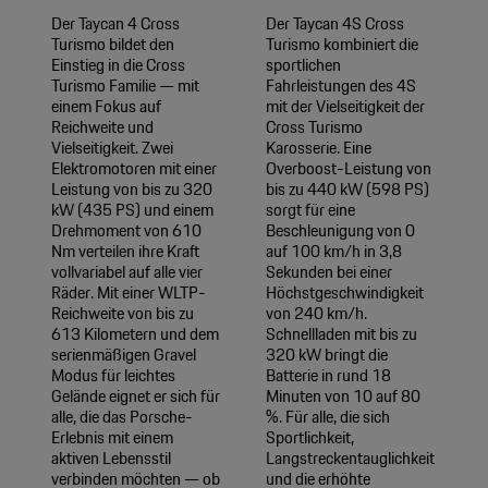
Der Taycan 4 Cross
Der Taycan 4S Cross
Turismo bildet den
Turismo kombiniert die
Einstieg in die Cross
sportlichen
Turismo Familie — mit
Fahrleistungen des 4S
einem Fokus auf
mit der Vielseitigkeit der
Reichweite und
Cross Turismo
Vielseitigkeit. Zwei
Karosserie. Eine
Elektromotoren mit einer
Overboost-Leistung von
Leistung von bis zu 320
bis zu 440 kW (598 PS)
kW (435 PS) und einem
sorgt für eine
Drehmoment von 610
Beschleunigung von 0
Nm verteilen ihre Kraft
auf 100 km/h in 3,8
vollvariabel auf alle vier
Sekunden bei einer
Räder. Mit einer WLTP-
Höchstgeschwindigkeit
Reichweite von bis zu
von 240 km/h.
613 Kilometern und dem
Schnellladen mit bis zu
serienmäßigen Gravel
320 kW bringt die
Modus für leichtes
Batterie in rund 18
Gelände eignet er sich für
Minuten von 10 auf 80
alle, die das Porsche-
%. Für alle, die sich
Erlebnis mit einem
Sportlichkeit,
aktiven Lebensstil
Langstreckentauglichkeit
verbinden möchten — ob
und die erhöhte