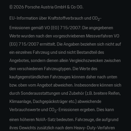
© 2026 Porsche Austria GmbH & Co OG.
EU-Information über Kraftstoffverbrauch und CO
-
2
Emissionen gemäß VO (EG) 715/2007: Die angegebenen
Werte wurden nach den vorgeschriebenen Messverfahren VO
(EG) 715/2007 ermittelt. Die Angaben beziehen sich nicht auf
ein einzelnes Fahrzeug und sind nicht Bestandteil des
Angebotes, sondern dienen allein Vergleichszwecken zwischen
den verschiedenen Fahrzeugtypen. Die Werte des
kaufgegenständlichen Fahrzeuges können daher nach unten
bzw. oben vom Angebot abweichen. Insbesondere können sich
durch Sonderausstattungen und Zubehör (z.B. breitere Reifen,
Klimaanlage, Dachgepäcksträger etc.) abweichende
Verbrauchswerte und CO
-Emissionen ergeben. Dies kann
2
einen höheren NoVA-Satz bedeuten. Fahrzeuge, die aufgrund
ihres Gewichts zusätzlich nach dem Heavy-Duty-Verfahren