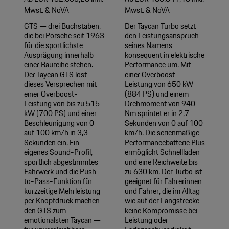
Mwst. & NoVA
Mwst. & NoVA
GTS — drei Buchstaben,
Der Taycan Turbo setzt
die bei Porsche seit 1963
den Leistungsanspruch
für die sportlichste
seines Namens
Ausprägung innerhalb
konsequent in elektrische
einer Baureihe stehen.
Performance um. Mit
Der Taycan GTS löst
einer Overboost-
dieses Versprechen mit
Leistung von 650 kW
einer Overboost-
(884 PS) und einem
Leistung von bis zu 515
Drehmoment von 940
kW (700 PS) und einer
Nm sprintet er in 2,7
Beschleunigung von 0
Sekunden von 0 auf 100
auf 100 km/h in 3,3
km/h. Die serienmäßige
Sekunden ein. Ein
Performancebatterie Plus
eigenes Sound-Profil,
ermöglicht Schnellladen
sportlich abgestimmtes
und eine Reichweite bis
Fahrwerk und die Push-
zu 630 km. Der Turbo ist
to-Pass-Funktion für
geeignet für Fahrerinnen
kurzzeitige Mehrleistung
und Fahrer, die im Alltag
per Knopfdruck machen
wie auf der Langstrecke
den GTS zum
keine Kompromisse bei
emotionalsten Taycan —
Leistung oder