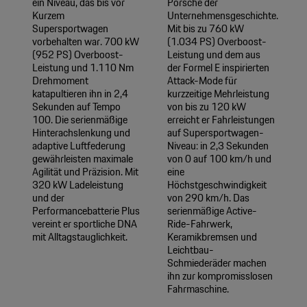
ein Niveau, das bis vor
Porsche der
Kurzem
Unternehmensgeschichte.
Supersportwagen
Mit bis zu 760 kW
vorbehalten war. 700 kW
(1.034 PS) Overboost-
(952 PS) Overboost-
Leistung und dem aus
Leistung und 1.110 Nm
der Formel E inspirierten
Drehmoment
Attack-Mode für
katapultieren ihn in 2,4
kurzzeitige Mehrleistung
Sekunden auf Tempo
von bis zu 120 kW
100. Die serienmäßige
erreicht er Fahrleistungen
Hinterachslenkung und
auf Supersportwagen-
adaptive Luftfederung
Niveau: in 2,3 Sekunden
gewährleisten maximale
von 0 auf 100 km/h und
Agilität und Präzision. Mit
eine
320 kW Ladeleistung
Höchstgeschwindigkeit
und der
von 290 km/h. Das
Performancebatterie Plus
serienmäßige Active-
vereint er sportliche DNA
Ride-Fahrwerk,
mit Alltagstauglichkeit.
Keramikbremsen und
Leichtbau-
Schmiederäder machen
ihn zur kompromisslosen
Fahrmaschine.