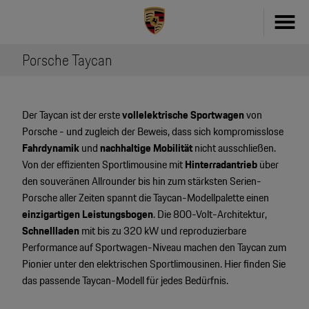
Porsche Taycan
Fahrzeug konfigurieren
718
Zubehör
Der Taycan ist der erste
vollelektrische
Sportwagen
von
911
Porsche - und zugleich der Beweis, dass sich kompromisslose
Zubehör Finder
Fahrdynamik
und
nachhaltige
Mobilität
nicht ausschließen.
Taycan
Von der effizienten Sportlimousine mit
Hinterradantrieb
über
Driver's Selection Online-Shop
den souveränen Allrounder bis hin zum stärksten Serien-
Panamera
Porsche aller Zeiten spannt die Taycan-Modellpalette einen
Online Services
einzigartigen
Leistungsbogen
. Die 800-Volt-Architektur,
Macan
Schnellladen
mit bis zu 320 kW und reproduzierbare
My Porsche
Performance auf Sportwagen-Niveau machen den Taycan zum
Cayenne
Pionier unter den elektrischen Sportlimousinen. Hier finden Sie
Frag Porsche
das passende Taycan-Modell für jedes Bedürfnis.
Neu- & Gebrauchtwagen
Porsche Connect