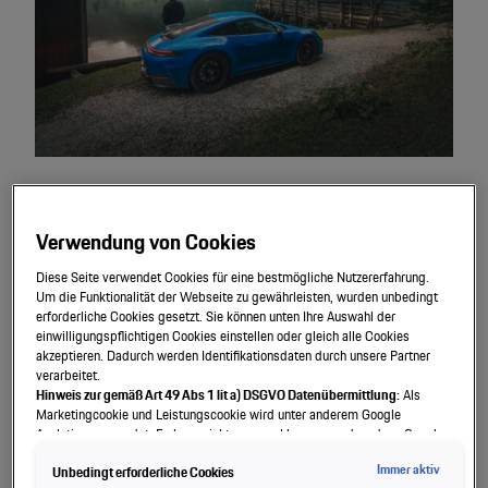
Frühjahrs-Check*
Winter ade.
Sie möchten Ihren Porsche nach dem
Verwendung von Cookies
Winterbetrieb oder nach einer vorübergehenden
Diese Seite verwendet Cookies für eine bestmögliche Nutzererfahrung.
Fahrzeugstilllegung auf die nächste Jahreszeit vorbereiten?
Um die Funktionalität der Webseite zu gewährleisten, wurden unbedingt
Hierfür empfehlen wir den Frühjahrs-Check. Anhand einer
erforderliche Cookies gesetzt. Sie können unten Ihre Auswahl der
einwilligungspflichtigen Cookies einstellen oder gleich alle Cookies
genau definierten Checkliste überprüfen wir
akzeptieren. Dadurch werden Identifikationsdaten durch unsere Partner
sicherheitsrelevante bzw. wichtige Bauteile und Komponenten.
verarbeitet.
Hinweis zur gemäß Art 49 Abs 1 lit a) DSGVO Datenübermittlung:
Als
Der Frühjahrs-Check beinhaltet die Überprüfung von:
Marketingcookie und Leistungscookie wird unter anderem Google
Analytics verwendet. Es kann nicht ausgeschlossen werden, dass Google
Funktion und Zustand der Beleuchtungsanlage
Irland als unser Vertragspartner personenbezogene Daten in die USA
Scheinwerfereinstellung
Immer aktiv
Unbedingt erforderliche Cookies
(insbesondere dort an die Google LLC) weitergibt. In den USA besteht kein