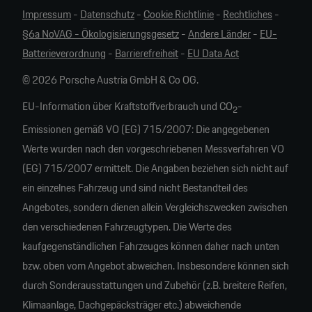
Impressum
-
Datenschutz
-
Cookie Richtlinie
-
Rechtliches
-
§6a NoVAG - Ökologisierungsgesetz
-
Andere Länder
-
EU-
Batterieverordnung
-
Barrierefreiheit
-
EU Data Act
© 2026 Porsche Austria GmbH & Co OG.
EU-Information über Kraftstoffverbrauch und CO
-
2
Emissionen gemäß VO (EG) 715/2007: Die angegebenen
Werte wurden nach den vorgeschriebenen Messverfahren VO
(EG) 715/2007 ermittelt. Die Angaben beziehen sich nicht auf
ein einzelnes Fahrzeug und sind nicht Bestandteil des
Angebotes, sondern dienen allein Vergleichszwecken zwischen
den verschiedenen Fahrzeugtypen. Die Werte des
kaufgegenständlichen Fahrzeuges können daher nach unten
bzw. oben vom Angebot abweichen. Insbesondere können sich
durch Sonderausstattungen und Zubehör (z.B. breitere Reifen,
Klimaanlage, Dachgepäcksträger etc.) abweichende