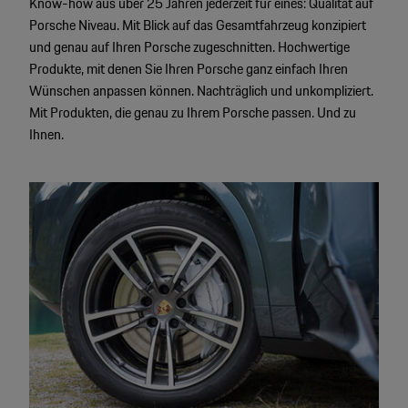
Know-how aus über 25 Jahren jederzeit für eines: Qualität auf
Motorsport & Events
Porsche Niveau. Mit Blick auf das Gesamtfahrzeug konzipiert
Newsletter abonnieren
und genau auf Ihren Porsche zugeschnitten. Hochwertige
Service & Zubehör
Produkte, mit denen Sie Ihren Porsche ganz einfach Ihren
YouTube Channel
Wünschen anpassen können. Nachträglich und unkompliziert.
Wir über uns
Porsche Gebrauchtwagen
Mit Produkten, die genau zu Ihrem Porsche passen. Und zu
Ihnen.
Newsletter
Konfigurator
Porsche Shop
Car Configurator
Mein Porsche Account
Porsche Timepieces
Porsche Poster Designer