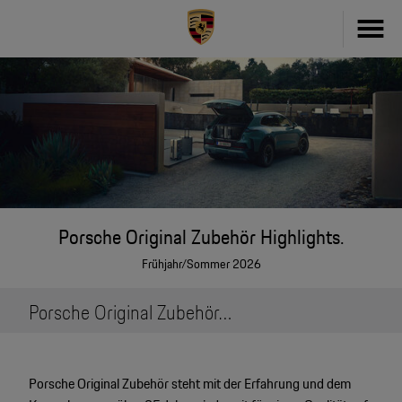
Fahrzeug konfigurieren
718
Zubehör
911
Zubehör Finder
Taycan
Driver's Selection Online-Shop
Porsche Original Zubehör Highlights.
Panamera
Frühjahr/Sommer 2026
Online Services
Macan
Porsche Original Zubehör » für den Sommer
My Porsche
Cayenne
Frag Porsche
Neu- & Gebrauchtwagen
Porsche Original Zubehör steht mit der Erfahrung und dem
Porsche Connect