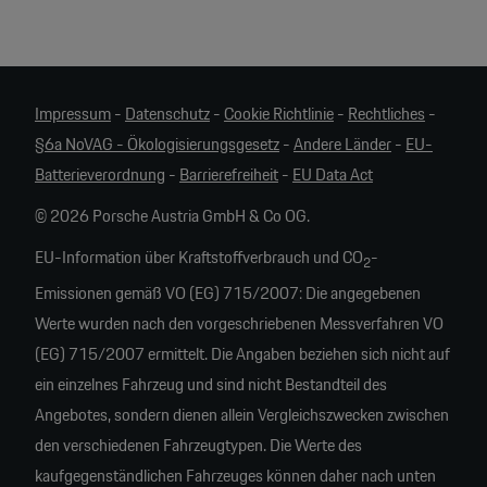
Impressum
-
Datenschutz
-
Cookie Richtlinie
-
Rechtliches
-
§6a NoVAG - Ökologisierungsgesetz
-
Andere Länder
-
EU-
Batterieverordnung
-
Barrierefreiheit
-
EU Data Act
© 2026 Porsche Austria GmbH & Co OG.
EU-Information über Kraftstoffverbrauch und CO
-
2
Emissionen gemäß VO (EG) 715/2007: Die angegebenen
Werte wurden nach den vorgeschriebenen Messverfahren VO
(EG) 715/2007 ermittelt. Die Angaben beziehen sich nicht auf
ein einzelnes Fahrzeug und sind nicht Bestandteil des
Angebotes, sondern dienen allein Vergleichszwecken zwischen
den verschiedenen Fahrzeugtypen. Die Werte des
kaufgegenständlichen Fahrzeuges können daher nach unten