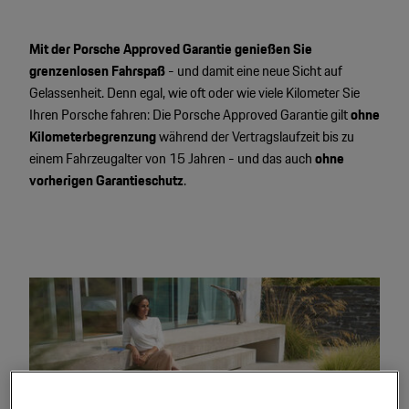
Motorsport & Events
Newsletter abonnieren
Mit der Porsche Approved Garantie genießen Sie
Service & Zubehör
grenzenlosen Fahrspaß
- und damit eine neue Sicht auf
YouTube Channel
Gelassenheit. Denn egal, wie oft oder wie viele Kilometer Sie
Unternehmen
Porsche Gebrauchtwagen
Ihren Porsche fahren: Die Porsche Approved Garantie gilt
ohne
Kilometerbegrenzung
während der Vertragslaufzeit bis zu
Newsletter
einem Fahrzeugalter von 15 Jahren - und das auch
ohne
Konfigurator
vorherigen Garantieschutz
.
Porsche Shop
Car Configurator
Mein Porsche Account
Porsche Timepieces
Porsche Poster Designer