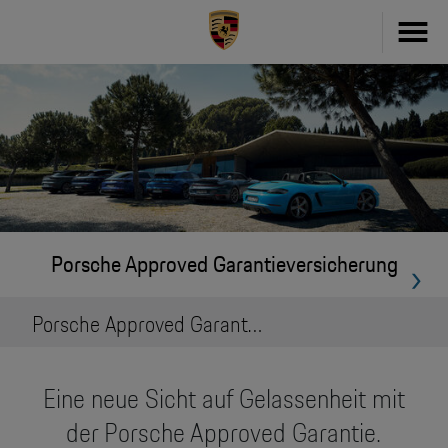
Fahrzeug konfigurieren
718
Zubehör
911
Zubehör Finder
Taycan
Driver's Selection Online-Shop
Porsche Approved Garantieversicherung
Panamera
Online Services
Porsche Approved Garantieversicherung
Macan
My Porsche
Cayenne
Eine neue Sicht auf Gelassenheit mit
Frag Porsche
Neu- & Gebrauchtwagen
der Porsche Approved Garantie.
Porsche Connect