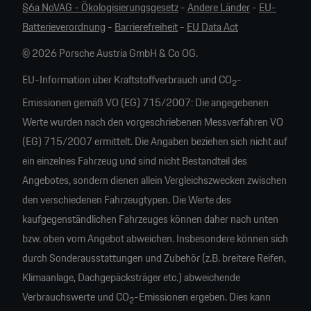
§6a NoVAG - Ökologisierungsgesetz
-
Andere Länder
-
EU-
Batterieverordnung
-
Barrierefreiheit
-
EU Data Act
© 2026 Porsche Austria GmbH & Co OG.
EU-Information über Kraftstoffverbrauch und CO
-
2
Emissionen gemäß VO (EG) 715/2007: Die angegebenen
Werte wurden nach den vorgeschriebenen Messverfahren VO
(EG) 715/2007 ermittelt. Die Angaben beziehen sich nicht auf
ein einzelnes Fahrzeug und sind nicht Bestandteil des
Angebotes, sondern dienen allein Vergleichszwecken zwischen
den verschiedenen Fahrzeugtypen. Die Werte des
kaufgegenständlichen Fahrzeuges können daher nach unten
bzw. oben vom Angebot abweichen. Insbesondere können sich
durch Sonderausstattungen und Zubehör (z.B. breitere Reifen,
Klimaanlage, Dachgepäcksträger etc.) abweichende
Verbrauchswerte und CO
-Emissionen ergeben. Dies kann
2