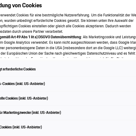
dung von Cookies
verwendet Cookies für eine bestmögliche Nutzererfahrung. Um die Funktionalität der We
n, wurden unbedingt erforderliche Cookies gesetzt. Sie können unten Ihre Auswahl der
spflichtigen Cookies einstellen oder gleich alle Cookies akzeptieren. Dadurch werden
onsdaten durch unsere Partner verarbeitet.
 gemäß Art 49 Abs 1 lit a) DSGVO Datenübermittlung:
Als Marketingcookie und Leistung
em Google Analytics verwendet. Es kann nicht ausgeschlossen werden, dass Google Irla
Radstand:
2.895 mm
ner personenbezogene Daten in die USA (insbesondere dort an die Google LLC) weitergi
 der Europäischen Union der Sache nach gleichwertiges Datenschutzniveau und es fehlt
Länge:
4.930 mm
eitsbeschluss der Europäischen Kommission. Hieraus können sich für Sie Risiken ergeb
als Betroffener in den USA nicht wirksam durchsetzen können, in den USA keine Datens
 erforderliche Cookies
nd weil nicht ausgeschlossen werden kann, dass aufgrund aktueller Gesetze US-Sicherh
f auf Daten erlangen können, wobei Eingriffe in Ihre persönlichen Rechte und Freiheiten n
wendige beschränkt sind.
Sollten Sie das Setzen von Cookies für Marketingzwecke oder
-Cookies (inkl. US-Anbieter)
kies auch für US-Dienstleister erlauben, dann stimmen Sie damit auch gemäß Art 49 Abs
bermittlung der in den entsprechenden Cookies enthaltenen personenbezogenen Daten 
 die für Zwecke von Google Analytics gesetzt werden, finden Sie in den Cookie-Einste
lle Cookies (inkl. US-Anbieter)
e.
Tiptronic S
en frei, Ihre Einwilligung jederzeit zu geben, zu verweigern oder zurückzuziehen.
ür Marketingzwecke (inkl. US-Anbieter)
ch für diese Website und die Cookies ist die Porsche Austria GmbH und Co. OG. Nähere
 finden Sie in der Cookie-Richtlinie oder in den Cookie-Einstellungen. Sie finden die Coo
dellreihe
79 - 85 km
en am Ende der Webseite.
ookies (inkl. US-Anbieter)
Cookies für Marketingzwecke:
Sofern Sie über einen von uns personalisierten Link auf u
nnen Ihre erzeugten Daten, sofern Sie dem explizit zugestimmt („Cookies mit Marketin