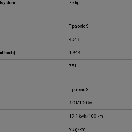
rtsystem
75 kg
Tiptronic S
404 l
achhoch)
1.344 l
75 l
Tiptronic S
4,0 l/100 km
19,1 kwh/100 km
90 g/km