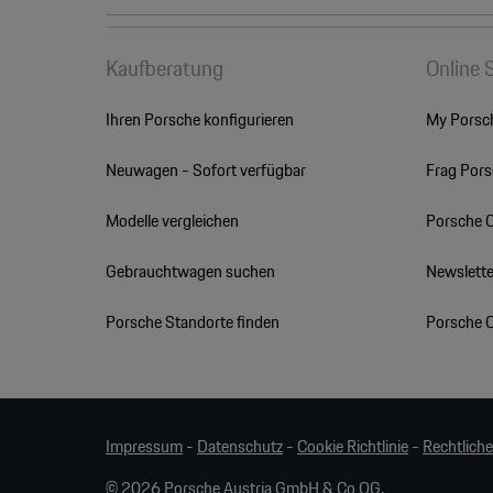
Kaufberatung
Online 
Ihren Porsche konfigurieren
My Porsc
Neuwagen - Sofort verfügbar
Frag Por
Modelle vergleichen
Porsche 
Gebrauchtwagen suchen
Newslette
Porsche Standorte finden
Porsche 
Impressum
-
Datenschutz
-
Cookie Richtlinie
-
Rechtlich
© 2026 Porsche Austria GmbH & Co OG.