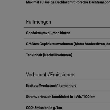
Maximal zulässige Dachlast mit Porsche Dachtranspo
Füllmengen
Gepäckraumvolumen hinten
Größtes Gepäckraumvolumen (hinter Vordersitzen, d
Tankinhalt (Nachfüllvolumen)
Verbrauch/Emissionen
Kraftstoffverbrauch* kombiniert
Stromverbrauch kombiniert in kWh/100 km
CO2-Emission in g/km