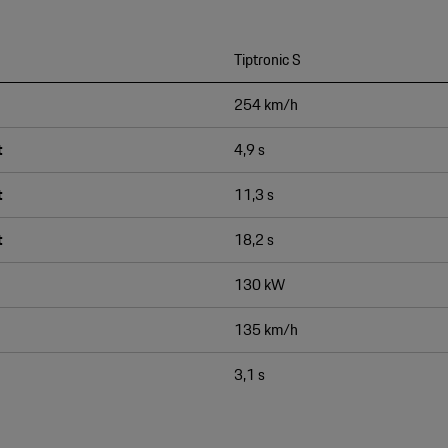
Tiptronic S
254 km/h
t
4,9 s
t
11,3 s
t
18,2 s
130 kW
135 km/h
3,1 s