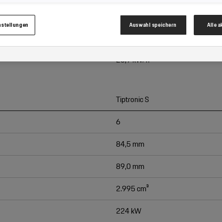
hrem zugeordneten Händler bzw. im Falle eines Porsche Betriebs, Porsche Inter Auto G
Tiptronic S
werden.
nstellungen
Auswahl speichern
Alle 
 zu 100%)
2,65 h
25,9 kW/h
Tiptronic S
6
84,5 mm
89,0 mm
2.995 cm³
224 kW