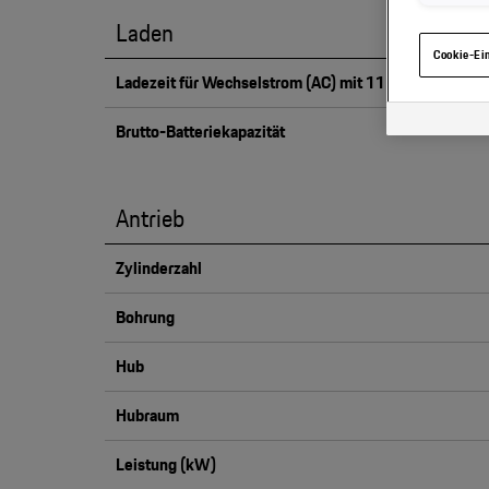
haben, von I
Laden
eingesehen 
Cookie-Ei
Ladezeit für Wechselstrom (AC) mit 11 kW (0 auf bis
Brutto-Batteriekapazität
Antrieb
Zylinderzahl
Bohrung
Hub
Hubraum
Leistung (kW)