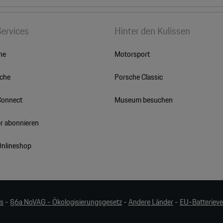
Services
Hinter den Kulissen
he
Motorsport
sche
Porsche Classic
Connect
Museum besuchen
r abonnieren
Onlineshop
es
-
§6a NoVAG - Ökologisierungsgesetz
-
Andere Länder
-
EU-Batteriev