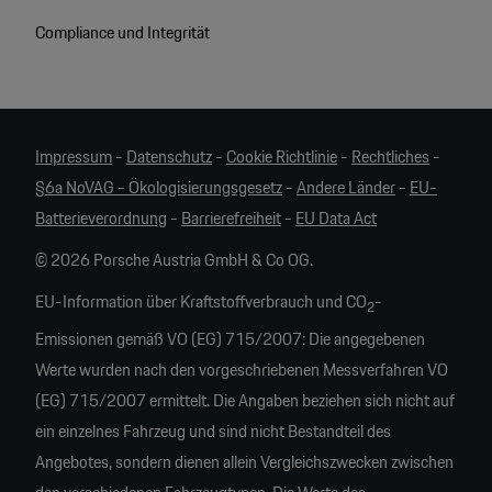
Compliance und Integrität
Impressum
-
Datenschutz
-
Cookie Richtlinie
-
Rechtliches
-
§6a NoVAG - Ökologisierungsgesetz
-
Andere Länder
-
EU-
Batterieverordnung
-
Barrierefreiheit
-
EU Data Act
© 2026 Porsche Austria GmbH & Co OG.
EU-Information über Kraftstoffverbrauch und CO
-
2
Emissionen gemäß VO (EG) 715/2007: Die angegebenen
Werte wurden nach den vorgeschriebenen Messverfahren VO
(EG) 715/2007 ermittelt. Die Angaben beziehen sich nicht auf
ein einzelnes Fahrzeug und sind nicht Bestandteil des
Angebotes, sondern dienen allein Vergleichszwecken zwischen