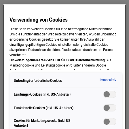
Verwendung von Cookies
Diese Seite verwendet Cookies für eine bestmögliche Nutzererfahrung.
Um die Funktionalität der Webseite zu gewährleisten, wurden unbedingt
erforderliche Cookies gesetzt. Sie können unten Ihre Auswahl der
einwilligungspflichtigen Cookies einstellen oder gleich alle Cookies
akzeptieren. Dadurch werden Identifikationsdaten durch unsere Partner
verarbeitet.
Hinweis zur gemäß Art 49 Abs 1 lit a) DSGVO Datenübermittlung:
Als
Marketingcookie und Leistungscookie wird unter anderem Google
Analytics verwendet. Es kann nicht ausgeschlossen werden, dass Google
Irland als unser Vertragspartner personenbezogene Daten in die USA
Immer aktiv
Unbedingt erforderliche Cookies
(insbesondere dort an die Google LLC) weitergibt. In den USA besteht kein
4,0-Liter-6-Zylinder-Boxer-
der Europäischen Union der Sache nach gleichwertiges Datenschutzniveau
und es fehlt an einem Angemessenheitsbeschluss der Europäischen
Leistungs-Cookies (inkl. US-Anbieter)
Saugmotor
Kommission. Hieraus können sich für Sie Risiken ergeben, weil Sie Ihre
Rechte als Betroffener in den USA nicht wirksam durchsetzen können, in
den USA keine Datenschutzgrundsätze bestehen, und weil nicht
Funktionelle Cookies (inkl. US-Anbieter)
Ein Motor mit Hochdrehzahlkonzept, direkt vom 911 GT3 R
ausgeschlossen werden kann, dass aufgrund aktueller Gesetze US-
Sicherheitsbehörden einen Zugriff auf Daten erlangen können, wobei
und 911 RSR abgeleitet: Mit einer maximalen Leistung von
Cookies für Marketingzwecke (inkl. US-
Eingriffe in Ihre persönlichen Rechte und Freiheiten nicht auf das absolut
368 kW (500 PS) bei 8.400 1/min und einem maximalen
Anbieter)
Notwendige beschränkt sind.
Sollten Sie das Setzen von Cookies für