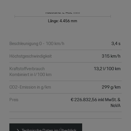
Radstand: 2.482 mm
Länge: 4.456 mm
Beschleunigung 0 - 100 km/h
3,4 s
Höchstgeschwindigkeit
315 km/h
Kraftstoffverbrauch
13,2 l/100 km
Kombiniert in l/100 km
CO2-Emission in g/km
299 g/km
Preis
€ 226.832,56 inkl MwSt. &
NoVA
Technische Daten im Überblick