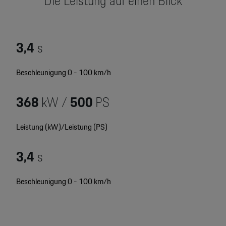
Die Leistung auf einen Blick
Motorsport & Events
Newsletter abonnieren
Service & Zubehör
YouTube Channel
3,4
s
Unternehmen
Porsche Gebrauchtwagen
Beschleunigung 0 - 100 km/h
Newsletter
Konfigurator
368
kW /
500
PS
Porsche Shop
Car Configurator
Mein Porsche Account
Leistung (kW)/Leistung (PS)
Porsche Timepieces
3,4
s
Porsche Poster Designer
Beschleunigung 0 - 100 km/h