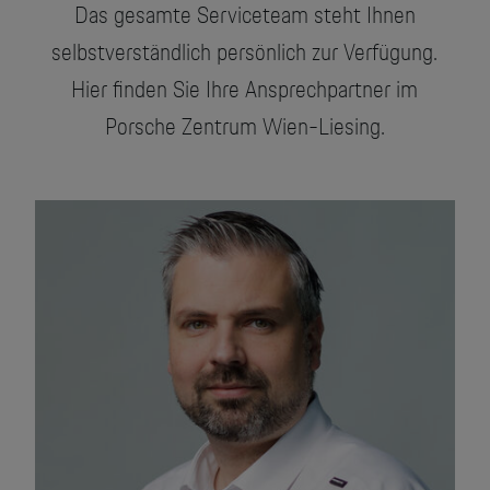
Das gesamte Serviceteam steht Ihnen
Motorsport & Events
Newsletter abonnieren
selbstverständlich persönlich zur Verfügung.
Service & Zubehör
Hier finden Sie Ihre Ansprechpartner im
YouTube Channel
Unternehmen
Porsche Zentrum Wien-Liesing.
Porsche Gebrauchtwagen
Newsletter
Konfigurator
Porsche Shop
Car Configurator
Mein Porsche Account
Porsche Timepieces
Porsche Poster Designer