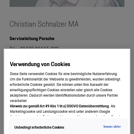
Christian Schnalzer MA
Serviceleitung Porsche
Tel.: +43 505 91117-839
christian.schnalzer@porsche.co.at
Verwendung von Cookies
Diese Seite verwendet Cookies für eine bestmögliche Nutzererfahrung.
Um die Funktionalität der Webseite zu gewährleisten, wurden unbedingt
Jetzt kontaktieren.
erforderliche Cookies gesetzt. Sie können unten Ihre Auswahl der
einwilligungspflichtigen Cookies einstellen oder gleich alle Cookies
akzeptieren. Dadurch werden Identifikationsdaten durch unsere Partner
verarbeitet.
Hinweis zur gemäß Art 49 Abs 1 lit a) DSGVO Datenübermittlung:
Als
Marketingcookie und Leistungscookie wird unter anderem Google
Analytics verwendet. Es kann nicht ausgeschlossen werden, dass Google
Irland als unser Vertragspartner personenbezogene Daten in die USA
Immer aktiv
Unbedingt erforderliche Cookies
(insbesondere dort an die Google LLC) weitergibt. In den USA besteht kein
der Europäischen Union der Sache nach gleichwertiges Datenschutzniveau