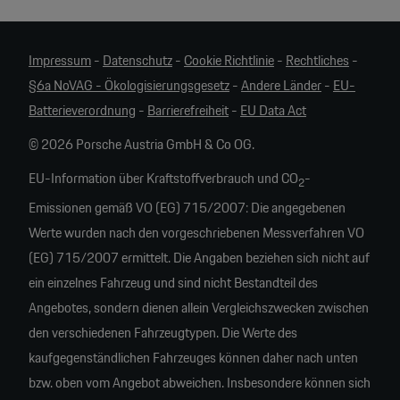
Impressum
-
Datenschutz
-
Cookie Richtlinie
-
Rechtliches
-
§6a NoVAG - Ökologisierungsgesetz
-
Andere Länder
-
EU-
Batterieverordnung
-
Barrierefreiheit
-
EU Data Act
© 2026 Porsche Austria GmbH & Co OG.
EU-Information über Kraftstoffverbrauch und CO
-
2
Emissionen gemäß VO (EG) 715/2007: Die angegebenen
Werte wurden nach den vorgeschriebenen Messverfahren VO
(EG) 715/2007 ermittelt. Die Angaben beziehen sich nicht auf
ein einzelnes Fahrzeug und sind nicht Bestandteil des
Angebotes, sondern dienen allein Vergleichszwecken zwischen
den verschiedenen Fahrzeugtypen. Die Werte des
kaufgegenständlichen Fahrzeuges können daher nach unten
bzw. oben vom Angebot abweichen. Insbesondere können sich