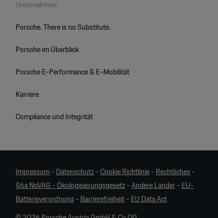
Unternehmen
Porsche. There is no Substitute.
Porsche im Überblick
Porsche E-Performance & E-Mobilität
Karriere
Compliance und Integrität
Impressum
-
Datenschutz
-
Cookie Richtlinie
-
Rechtliches
-
§6a NoVAG - Ökologisierungsgesetz
-
Andere Länder
-
EU-
Batterieverordnung
-
Barrierefreiheit
-
EU Data Act
© 2026 Porsche Austria GmbH & Co OG.