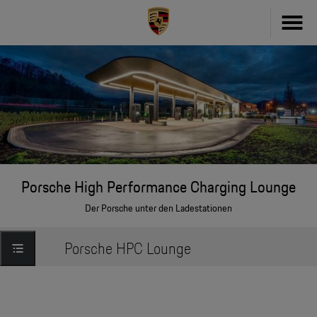
Fahrzeug konfigurieren
718
Zubehör
911
Zubehör Finder
Taycan
Driver's Selection Online-Shop
Porsche High Performance Charging Lounge
Panamera
Der Porsche unter den Ladestationen
Online Services
Macan
Porsche HPC Lounge
My Porsche
Cayenne
Frag Porsche
Neu- & Gebrauchtwagen
Porsche Connect