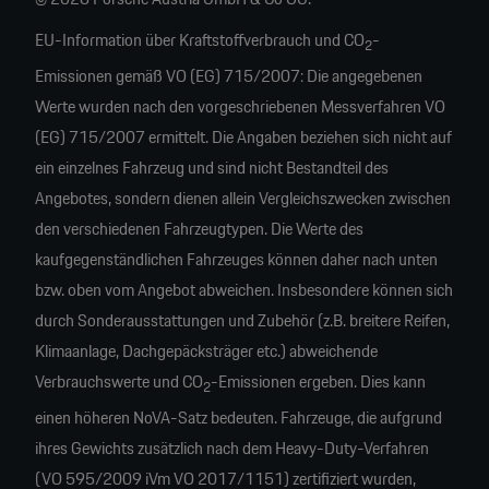
EU-Information über Kraftstoffverbrauch und CO
-
2
Emissionen gemäß VO (EG) 715/2007: Die angegebenen
Werte wurden nach den vorgeschriebenen Messverfahren VO
(EG) 715/2007 ermittelt. Die Angaben beziehen sich nicht auf
ein einzelnes Fahrzeug und sind nicht Bestandteil des
Angebotes, sondern dienen allein Vergleichszwecken zwischen
den verschiedenen Fahrzeugtypen. Die Werte des
kaufgegenständlichen Fahrzeuges können daher nach unten
bzw. oben vom Angebot abweichen. Insbesondere können sich
durch Sonderausstattungen und Zubehör (z.B. breitere Reifen,
Klimaanlage, Dachgepäcksträger etc.) abweichende
Verbrauchswerte und CO
-Emissionen ergeben. Dies kann
2
einen höheren NoVA-Satz bedeuten. Fahrzeuge, die aufgrund
ihres Gewichts zusätzlich nach dem Heavy-Duty-Verfahren
(VO 595/2009 iVm VO 2017/1151) zertifiziert wurden,