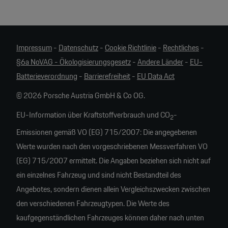
Impressum
-
Datenschutz
-
Cookie Richtlinie
-
Rechtliches
-
§6a NoVAG - Ökologisierungsgesetz
-
Andere Länder
-
EU-
Batterieverordnung
-
Barrierefreiheit
-
EU Data Act
© 2026 Porsche Austria GmbH & Co OG.
EU-Information über Kraftstoffverbrauch und CO
-
2
Emissionen gemäß VO (EG) 715/2007: Die angegebenen
Werte wurden nach den vorgeschriebenen Messverfahren VO
(EG) 715/2007 ermittelt. Die Angaben beziehen sich nicht auf
ein einzelnes Fahrzeug und sind nicht Bestandteil des
Angebotes, sondern dienen allein Vergleichszwecken zwischen
den verschiedenen Fahrzeugtypen. Die Werte des
kaufgegenständlichen Fahrzeuges können daher nach unten