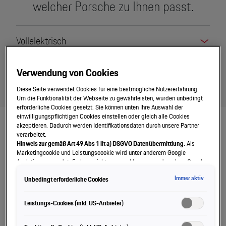
welcher Porsche zu Ihnen passt.
Vollelektrisch
Plug-in-Hybrid
Verwendung von Cookies
Diese Seite verwendet Cookies für eine bestmögliche Nutzererfahrung.
Um die Funktionalität der Webseite zu gewährleisten, wurden unbedingt
erforderliche Cookies gesetzt. Sie können unten Ihre Auswahl der
einwilligungspflichtigen Cookies einstellen oder gleich alle Cookies
akzeptieren. Dadurch werden Identifikationsdaten durch unsere Partner
verarbeitet.
Hinweis zur gemäß Art 49 Abs 1 lit a) DSGVO Datenübermittlung:
Als
Marketingcookie und Leistungscookie wird unter anderem Google
Analytics verwendet. Es kann nicht ausgeschlossen werden, dass Google
Irland als unser Vertragspartner personenbezogene Daten in die USA
Immer aktiv
Unbedingt erforderliche Cookies
(insbesondere dort an die Google LLC) weitergibt. In den USA besteht kein
der Europäischen Union der Sache nach gleichwertiges Datenschutzniveau
und es fehlt an einem Angemessenheitsbeschluss der Europäischen
Leistungs-Cookies (inkl. US-Anbieter)
Kommission. Hieraus können sich für Sie Risiken ergeben, weil Sie Ihre
Rechte als Betroffener in den USA nicht wirksam durchsetzen können, in
den USA keine Datenschutzgrundsätze bestehen, und weil nicht