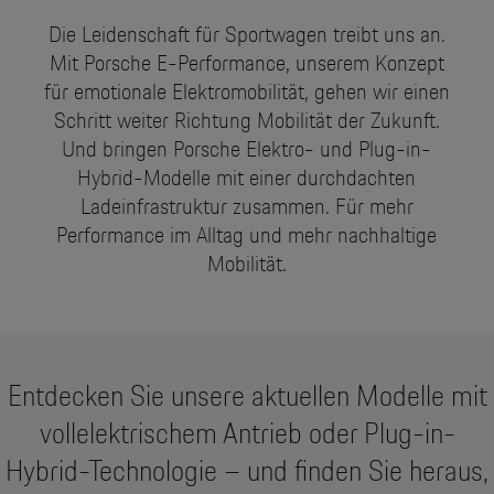
Motorsport & Events
Die Leidenschaft für Sportwagen treibt uns an.
Newsletter abonnieren
Mit Porsche E-Performance, unserem Konzept
Service & Zubehör
YouTube Channel
für emotionale Elektromobilität, gehen wir einen
Schritt weiter Richtung Mobilität der Zukunft.
Wir über uns
Porsche Gebrauchtwagen
Und bringen Porsche Elektro- und Plug-in-
Newsletter
Hybrid-Modelle mit einer durchdachten
Konfigurator
Ladeinfrastruktur zusammen. Für mehr
Porsche Shop
Performance im Alltag und mehr nachhaltige
Car Configurator
Mobilität.
Mein Porsche Account
Porsche Timepieces
Porsche Poster Designer
Entdecken Sie unsere aktuellen Modelle mit
vollelektrischem Antrieb oder Plug-in-
Hybrid-Technologie – und finden Sie heraus,