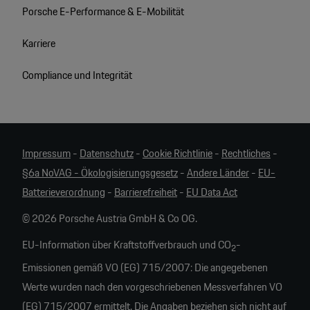
Porsche E-Performance & E-Mobilität
Karriere
Compliance und Integrität
Impressum
-
Datenschutz
-
Cookie Richtlinie
-
Rechtliches
-
§6a NoVAG - Ökologisierungsgesetz
-
Andere Länder
-
EU-
Batterieverordnung
-
Barrierefreiheit
-
EU Data Act
© 2026 Porsche Austria GmbH & Co OG.
EU-Information über Kraftstoffverbrauch und CO
-
2
Emissionen gemäß VO (EG) 715/2007: Die angegebenen
Werte wurden nach den vorgeschriebenen Messverfahren VO
(EG) 715/2007 ermittelt. Die Angaben beziehen sich nicht auf