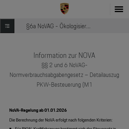
§6a NoVAG - Ökologisierungsgesetz
Fahrzeug konfigurieren
718
Zubehör
911
Information zur NOVA
Zubehör Finder
§§ 2 und 6 NoVAG-
Taycan
Driver's Selection Online-Shop
Normverbrauchsabgabengesetz – Detailauszug
Panamera
PKW-Besteuerung (M1
Online Services
Macan
My Porsche
Cayenne
NoVA-Regelung ab 01.01.2026
Frag Porsche
Die Berechnung der NoVA erfolgt nach folgenden Kriterien:
Neu- & Gebrauchtwagen
Porsche Connect
Für PKW-Kraftfahrzeuge bestimmt sich der Steuersatz in