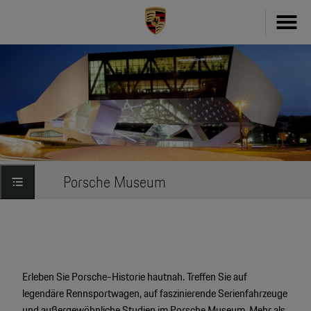
Fahrzeug konfigurieren
718
Zubehör
911
Zubehör Finder
Taycan
Driver's Selection Online-Shop
Porsche Museum
Panamera
Online Services
Macan
My Porsche
Cayenne
Erleben Sie Porsche-Historie hautnah. Treffen Sie auf
Frag Porsche
Neu- & Gebrauchtwagen
legendäre Rennsportwagen, auf faszinierende Serienfahrzeuge
Porsche Connect
und außergewöhnliche Studien im Porsche Museum. Mehr als