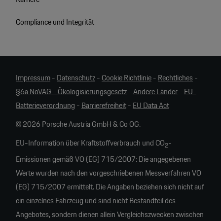
Compliance und Integrität
Impressum
-
Datenschutz
-
Cookie Richtlinie
-
Rechtliches
-
§6a NoVAG - Ökologisierungsgesetz
-
Andere Länder
-
EU-
Batterieverordnung
-
Barrierefreiheit
-
EU Data Act
© 2026 Porsche Austria GmbH & Co OG.
EU-Information über Kraftstoffverbrauch und CO
-
2
Emissionen gemäß VO (EG) 715/2007: Die angegebenen
Werte wurden nach den vorgeschriebenen Messverfahren VO
(EG) 715/2007 ermittelt. Die Angaben beziehen sich nicht auf
ein einzelnes Fahrzeug und sind nicht Bestandteil des
Angebotes, sondern dienen allein Vergleichszwecken zwischen