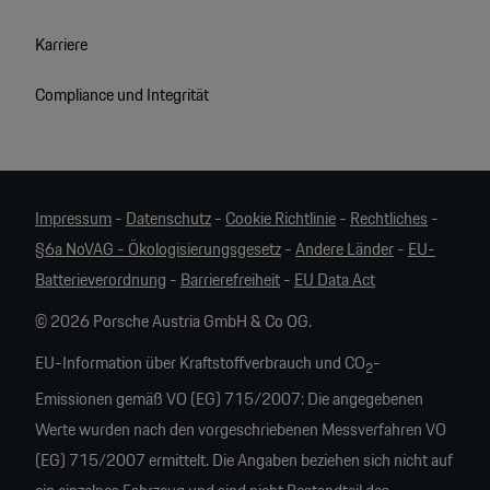
Karriere
Compliance und Integrität
Impressum
-
Datenschutz
-
Cookie Richtlinie
-
Rechtliches
-
§6a NoVAG - Ökologisierungsgesetz
-
Andere Länder
-
EU-
Batterieverordnung
-
Barrierefreiheit
-
EU Data Act
© 2026 Porsche Austria GmbH & Co OG.
EU-Information über Kraftstoffverbrauch und CO
-
2
Emissionen gemäß VO (EG) 715/2007: Die angegebenen
Werte wurden nach den vorgeschriebenen Messverfahren VO
(EG) 715/2007 ermittelt. Die Angaben beziehen sich nicht auf