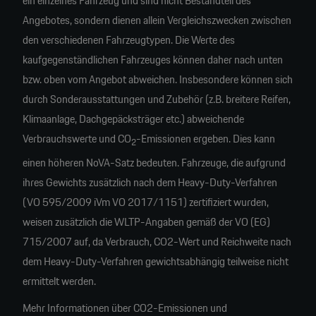
ein einzelnes Fahrzeug und sind nicht Bestandteil des
Angebotes, sondern dienen allein Vergleichszwecken zwischen
den verschiedenen Fahrzeugtypen. Die Werte des
kaufgegenständlichen Fahrzeuges können daher nach unten
bzw. oben vom Angebot abweichen. Insbesondere können sich
durch Sonderausstattungen und Zubehör (z.B. breitere Reifen,
Klimaanlage, Dachgepäcksträger etc.) abweichende
Verbrauchswerte und CO
-Emissionen ergeben. Dies kann
2
einen höheren NoVA-Satz bedeuten. Fahrzeuge, die aufgrund
ihres Gewichts zusätzlich nach dem Heavy-Duty-Verfahren
(VO 595/2009 iVm VO 2017/1151) zertifiziert wurden,
weisen zusätzlich die WLTP-Angaben gemäß der VO (EG)
715/2007 auf, da Verbrauch, CO2-Wert und Reichweite nach
dem Heavy-Duty-Verfahren gewichtsabhängig teilweise nicht
ermittelt werden.
Mehr Informationen über CO2-Emissionen und