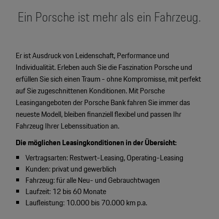
Motorsport & Events
Ein Porsche ist mehr als ein Fahrzeug.
Newsletter abonnieren
Service & Zubehör
YouTube Channel
Wir über uns
Er ist Ausdruck von Leidenschaft, Performance und
Porsche Gebrauchtwagen
Individualität. Erleben auch Sie die Faszination Porsche und
Newsletter
erfüllen Sie sich einen Traum - ohne Kompromisse, mit perfekt
Konfigurator
auf Sie zugeschnittenen Konditionen. Mit Porsche
Porsche Shop
Leasingangeboten der Porsche Bank fahren Sie immer das
Car Configurator
neueste Modell, bleiben finanziell flexibel und passen Ihr
Mein Porsche Account
Fahrzeug Ihrer Lebenssituation an.
Porsche Timepieces
Die möglichen Leasingkonditionen in der Übersicht:
Porsche Poster Designer
Vertragsarten: Restwert-Leasing, Operating-Leasing
Kunden: privat und gewerblich
Fahrzeug: für alle Neu- und Gebrauchtwagen
Laufzeit: 12 bis 60 Monate
Laufleistung: 10.000 bis 70.000 km p.a.