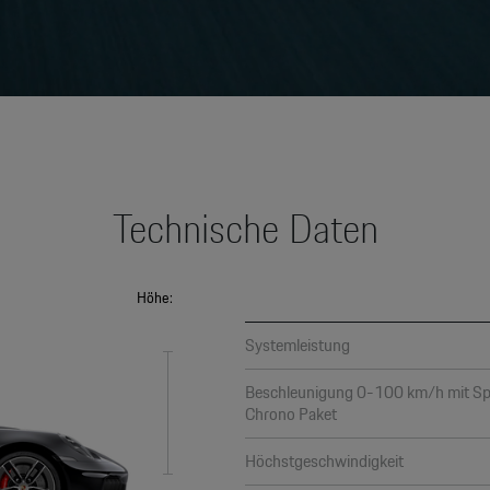
Technische Daten
Höhe:
Systemleistung
Beschleunigung 0-100 km/h mit Sp
Chrono Paket
Höchstgeschwindigkeit