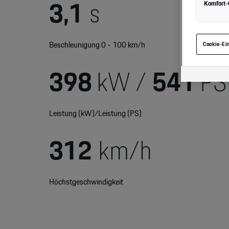
3,1
s
Komfort-C
Hinweis zu 
gelangen, kö
haben, von I
eingesehen 
Beschleunigung 0 - 100 km/h
Cookie-Ei
398
kW /
541
PS
Leistung (kW)/Leistung (PS)
312
km/h
Höchstgeschwindigkeit