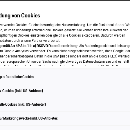
dung von Cookies
lways
verwendet Cookies für eine bestmögliche Nutzererfahrung. Um die Funktionalität der We
n, wurden unbedingt erforderliche Cookies gesetzt. Sie können unten Ihre Auswahl der
spflichtigen Cookies einstellen oder gleich alle Cookies akzeptieren. Dadurch werden
onsdaten durch unsere Partner verarbeitet.
 gemäß Art 49 Abs 1 lit a) DSGVO Datenübermittlung:
Als Marketingcookie und Leistung
em Google Analytics verwendet. Es kann nicht ausgeschlossen werden, dass Google Irla
ner personenbezogene Daten in die USA (insbesondere dort an die Google LLC) weitergi
 der Europäischen Union der Sache nach gleichwertiges Datenschutzniveau und es fehlt
iolet » Modell entdecken
eitsbeschluss der Europäischen Kommission. Hieraus können sich für Sie Risiken ergeb
als Betroffener in den USA nicht wirksam durchsetzen können, in den USA keine Datens
 erforderliche Cookies
nd weil nicht ausgeschlossen werden kann, dass aufgrund aktueller Gesetze US-Sicherh
f auf Daten erlangen können, wobei Eingriffe in Ihre persönlichen Rechte und Freiheiten n
wendige beschränkt sind.
Sollten Sie das Setzen von Cookies für Marketingzwecke oder
-Cookies (inkl. US-Anbieter)
kies auch für US-Dienstleister erlauben, dann stimmen Sie damit auch gemäß Art 49 Abs
bermittlung der in den entsprechenden Cookies enthaltenen personenbezogenen Daten 
Die Leistung auf einen Blick
 die für Zwecke von Google Analytics gesetzt werden, finden Sie in den Cookie-Einste
lle Cookies (inkl. US-Anbieter)
e.
en frei, Ihre Einwilligung jederzeit zu geben, zu verweigern oder zurückzuziehen.
ür Marketingzwecke (inkl. US-Anbieter)
ch für diese Website und die Cookies ist die Porsche Austria GmbH und Co. OG. Nähere
 finden Sie in der Cookie-Richtlinie oder in den Cookie-Einstellungen. Sie finden die Coo
en am Ende der Webseite.