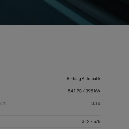
None
8-Gang Automatik
541 PS / 398 kW
ort
3,1 s
312 km/h