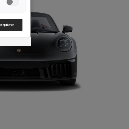
nsere Website
gzwecke“)
mbH & Co KG,
akzeptieren