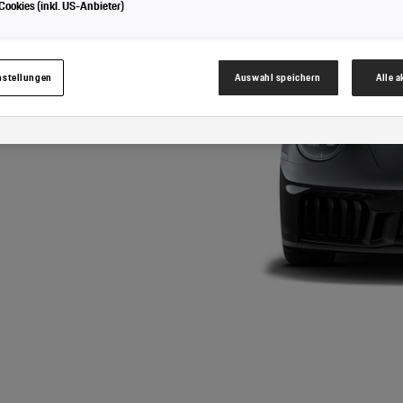
ookies (inkl. US-Anbieter)
Cookies für Marketingzwecke:
Sofern Sie über einen von uns personalisierten Link auf u
nnen Ihre erzeugten Daten, sofern Sie dem explizit zugestimmt („Cookies mit Marketin
hrem zugeordneten Händler bzw. im Falle eines Porsche Betriebs, Porsche Inter Auto G
werden.
nstellungen
Auswahl speichern
Alle 