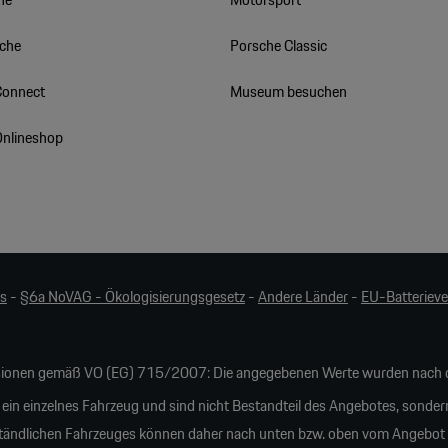
sche
Porsche Classic
Connect
Museum besuchen
Onlineshop
es
-
§6a NoVAG - Ökologisierungsgesetz
-
Andere Länder
-
EU-Batteriev
ionen gemäß VO (EG) 715/2007: Die angegebenen Werte wurden nach d
 ein einzelnes Fahrzeug und sind nicht Bestandteil des Angebotes, sonder
tändlichen Fahrzeuges können daher nach unten bzw. oben vom Angebot