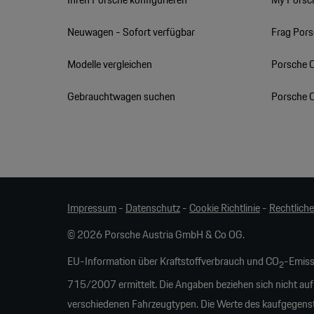
Neuwagen - Sofort verfügbar
Frag Por
Modelle vergleichen
Porsche 
Gebrauchtwagen suchen
Porsche 
Impressum
-
Datenschutz
-
Cookie Richtlinie
-
Rechtlich
© 2026 Porsche Austria GmbH & Co OG.
EU-Information über Kraftstoffverbrauch und CO
-Emiss
2
715/2007 ermittelt. Die Angaben beziehen sich nicht auf
verschiedenen Fahrzeugtypen. Die Werte des kaufgegens