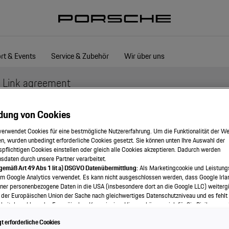
rt & Events
Service & Zubehör
Wir über uns
 Link agreement
dung von Cookies
ngsbedingungen / Link 
verwendet Cookies für eine bestmögliche Nutzererfahrung. Um die Funktionalität der We
n, wurden unbedingt erforderliche Cookies gesetzt. Sie können unten Ihre Auswahl der
spflichtigen Cookies einstellen oder gleich alle Cookies akzeptieren. Dadurch werden
onsdaten durch unsere Partner verarbeitet.
 gemäß Art 49 Abs 1 lit a) DSGVO Datenübermittlung:
Als Marketingcookie und Leistung
gehörigen Unternehmen ("Porsche") betrieben und umfasst die Homepage 
em Google Analytics verwendet. Es kann nicht ausgeschlossen werden, dass Google Irla
ner personenbezogene Daten in die USA (insbesondere dort an die Google LLC) weitergi
 der Europäischen Union der Sache nach gleichwertiges Datenschutzniveau und es fehlt
lich korrekten Verknüpfungen bzw. Links mit der Homepage und allen übr
eitsbeschluss der Europäischen Kommission. Hieraus können sich für Sie Risiken ergeb
che enthalten; insbesondere muss jeder Inhalt der Website von Porsche 
als Betroffener in den USA nicht wirksam durchsetzen können, in den USA keine Datens
 erforderliche Cookies
nd weil nicht ausgeschlossen werden kann, dass aufgrund aktueller Gesetze US-Sicherh
eiten der Website von Porsche ohne Angaben einer deutlichen Herkunftsbe