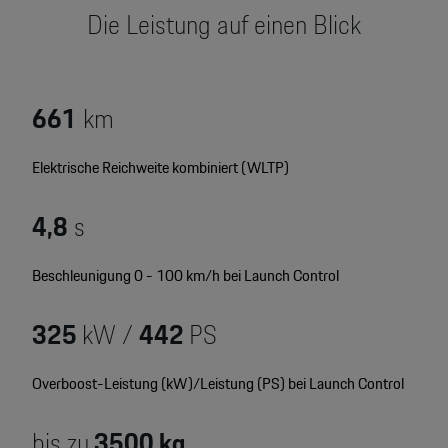
Motorsport & Events
Die Leistung auf einen Blick
Newsletter abonnieren
Service & Zubehör
YouTube Channel
Wir über uns
661
km
Porsche Gebrauchtwagen
Newsletter
Elektrische Reichweite kombiniert (WLTP)
Konfigurator
Porsche Shop
4,8
s
Car Configurator
Mein Porsche Account
Porsche Timepieces
Beschleunigung 0 - 100 km/h bei Launch Control
Porsche Poster Designer
325
kW /
442
PS
Overboost-Leistung (kW)/Leistung (PS) bei Launch Control
bis zu
3500 kg