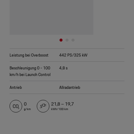
Leistung bei Overboost
442 PS/325 kW
Beschleunigung 0 - 100
4,8 s
km/h bei Launch Control
Antrieb
Allradantrieb
0
21,8 – 19,7
g/km
kWh/100 km