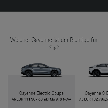
Welcher Cayenne ist der Richtige für
Der Klang leistungshungriger
Sie?
Elektronen
Der optionale Porsche Electric Sport
Sound lässt den fahrzeugeigenen Sound
noch emotionaler klingen.
Gedrückt halten für Sound
Cayenne Electric Coupé
Cayenne S E
Ab EUR 111.307,60 inkl. Mwst. & NoVA
Ab EUR 132.786,50