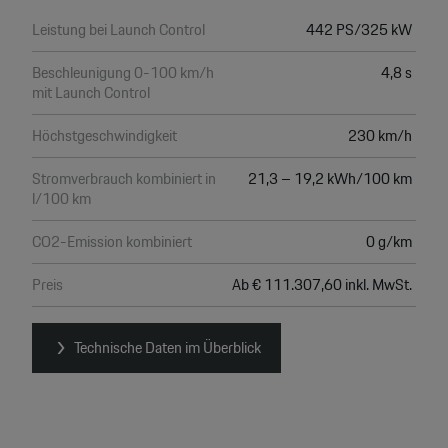
Leistung bei Launch Control
442 PS/325 kW
Beschleunigung 0-100 km/h
4,8 s
mit Launch Control
Höchstgeschwindigkeit
230 km/h
Stromverbrauch kombiniert in
21,3 – 19,2 kWh/100 km
l/100 km
CO2-Emission kombiniert
0 g/km
Preis
Ab € 111.307,60 inkl. MwSt.
Technische Daten im Überblick