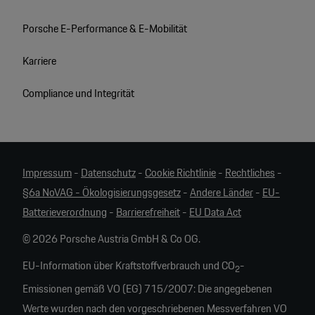
Porsche E-Performance & E-Mobilität
Karriere
Compliance und Integrität
Impressum
-
Datenschutz
-
Cookie Richtlinie
-
Rechtliches
-
§6a NoVAG - Ökologisierungsgesetz
-
Andere Länder
-
EU-
Batterieverordnung
-
Barrierefreiheit
-
EU Data Act
© 2026 Porsche Austria GmbH & Co OG.
EU-Information über Kraftstoffverbrauch und CO
-
2
Emissionen gemäß VO (EG) 715/2007: Die angegebenen
Werte wurden nach den vorgeschriebenen Messverfahren VO