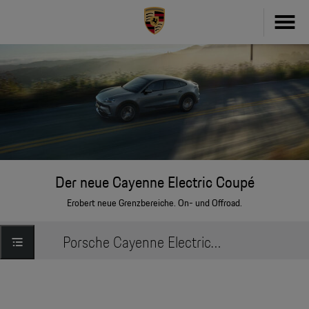
Fahrzeug konfigurieren
718
Zubehör
911
Zubehör Finder
Taycan
Driver's Selection Online-Shop
Der neue Cayenne Electric Coupé
Panamera
Erobert neue Grenzbereiche. On- und Offroad.
Online Services
Macan
Porsche Cayenne Electric Coupé » Modell entdecken
My Porsche
Cayenne
Frag Porsche
Neu- & Gebrauchtwagen
Porsche Connect