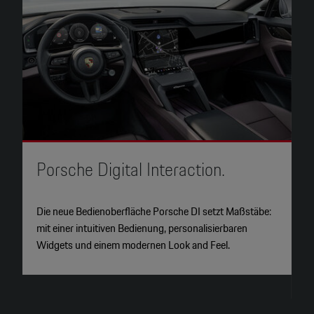
Porsche Digital Interaction.
Die neue Bedienoberfläche Porsche DI setzt Maßstäbe:
D
mit einer intuitiven Bedienung, personalisierbaren
I
Widgets und einem modernen Look and Feel.
V
Op