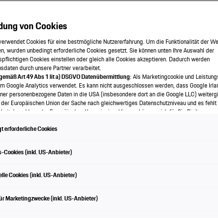
ät erleben mit Pors
dung von Cookies
verwendet Cookies für eine bestmögliche Nutzererfahrung. Um die Funktionalität der We
n, wurden unbedingt erforderliche Cookies gesetzt. Sie können unten Ihre Auswahl der
spflichtigen Cookies einstellen oder gleich alle Cookies akzeptieren. Dadurch werden
onsdaten durch unsere Partner verarbeitet.
 gemäß Art 49 Abs 1 lit a) DSGVO Datenübermittlung:
Als Marketingcookie und Leistung
em Google Analytics verwendet. Es kann nicht ausgeschlossen werden, dass Google Irla
ner personenbezogene Daten in die USA (insbesondere dort an die Google LLC) weitergi
 der Europäischen Union der Sache nach gleichwertiges Datenschutzniveau und es fehlt
eitsbeschluss der Europäischen Kommission. Hieraus können sich für Sie Risiken ergeb
als Betroffener in den USA nicht wirksam durchsetzen können, in den USA keine Datens
 erforderliche Cookies
nd weil nicht ausgeschlossen werden kann, dass aufgrund aktueller Gesetze US-Sicherh
f auf Daten erlangen können, wobei Eingriffe in Ihre persönlichen Rechte und Freiheiten n
wendige beschränkt sind.
Sollten Sie das Setzen von Cookies für Marketingzwecke oder
en treibt uns an. Mit Porsche E-Performance, 
-Cookies (inkl. US-Anbieter)
kies auch für US-Dienstleister erlauben, dann stimmen Sie damit auch gemäß Art 49 Abs
ritt weiter Richtung Mobilität der Zukunft. Und
bermittlung der in den entsprechenden Cookies enthaltenen personenbezogenen Daten 
 die für Zwecke von Google Analytics gesetzt werden, finden Sie in den Cookie-Einste
lle Cookies (inkl. US-Anbieter)
hdachten Ladeinfrastruktur zusammen. Für mehr 
e.
en frei, Ihre Einwilligung jederzeit zu geben, zu verweigern oder zurückzuziehen.
nachhaltige Mobilität.
ür Marketingzwecke (inkl. US-Anbieter)
ch für diese Website und die Cookies ist die Porsche Austria GmbH und Co. OG. Nähere
 finden Sie in der Cookie-Richtlinie oder in den Cookie-Einstellungen. Sie finden die Coo
en am Ende der Webseite.