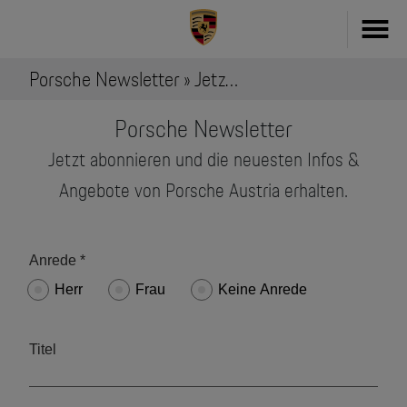
Porsche Newsletter » Jetzt anmelden
Fahrzeug konfigurieren
Porsche Newsletter
718
Zubehör
Jetzt abonnieren und die neuesten Infos &
911
Angebote von Porsche Austria erhalten.
Zubehör Finder
Taycan
Driver's Selection Online-Shop
Panamera
Online Services
Macan
My Porsche
Cayenne
Frag Porsche
Neu- & Gebrauchtwagen
Porsche Connect