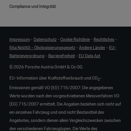
Compliance und Integrität
Impressum
-
Datenschutz
-
Cookie Richtlinie
-
Rechtliches
-
§6a NoVAG - Ökologisierungsgesetz
-
Andere Länder
-
EU-
Batterieverordnung
-
Barrierefreiheit
-
EU Data Act
© 2026 Porsche Austria GmbH & Co OG.
EU-Information über Kraftstoffverbrauch und CO
-
2
Emissionen gemäß VO (EG) 715/2007: Die angegebenen
Werte wurden nach den vorgeschriebenen Messverfahren VO
(EG) 715/2007 ermittelt. Die Angaben beziehen sich nicht auf
ein einzelnes Fahrzeug und sind nicht Bestandteil des
Angebotes, sondern dienen allein Vergleichszwecken zwischen
den verschiedenen Fahrzeugtypen. Die Werte des