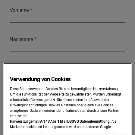
Motorsport & Events
Newsletter abonnieren
Service & Zubehör
YouTube Channel
Wir über uns
Porsche Gebrauchtwagen
Newsletter
Konfigurator
Porsche Shop
Car Configurator
Mein Porsche Account
Verwendung von Cookies
Porsche Timepieces
Diese Seite verwendet Cookies für eine bestmögliche Nutzererfahrung.
Porsche Poster Designer
Um die Funktionalität der Webseite zu gewährleisten, wurden unbedingt
erforderliche Cookies gesetzt. Sie können unten Ihre Auswahl der
einwilligungspflichtigen Cookies einstellen oder gleich alle Cookies
akzeptieren. Dadurch werden Identifikationsdaten durch unsere Partner
verarbeitet.
Hinweis zur gemäß Art 49 Abs 1 lit a) DSGVO Datenübermittlung:
Als
Marketingcookie und Leistungscookie wird unter anderem Google
Analytics verwendet. Es kann nicht ausgeschlossen werden, dass Google