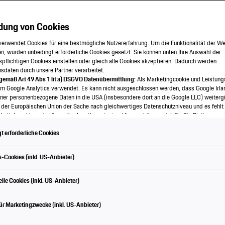
dung von Cookies
GT
verwendet Cookies für eine bestmögliche Nutzererfahrung. Um die Funktionalität der We
n, wurden unbedingt erforderliche Cookies gesetzt. Sie können unten Ihre Auswahl der
spflichtigen Cookies einstellen oder gleich alle Cookies akzeptieren. Dadurch werden
onsdaten durch unsere Partner verarbeitet.
 gemäß Art 49 Abs 1 lit a) DSGVO Datenübermittlung:
Als Marketingcookie und Leistung
em Google Analytics verwendet. Es kann nicht ausgeschlossen werden, dass Google Irla
ner personenbezogene Daten in die USA (insbesondere dort an die Google LLC) weitergi
 der Europäischen Union der Sache nach gleichwertiges Datenschutzniveau und es fehlt
odell & Performance entdecken
eitsbeschluss der Europäischen Kommission. Hieraus können sich für Sie Risiken ergeb
als Betroffener in den USA nicht wirksam durchsetzen können, in den USA keine Datens
 erforderliche Cookies
nd weil nicht ausgeschlossen werden kann, dass aufgrund aktueller Gesetze US-Sicherh
f auf Daten erlangen können, wobei Eingriffe in Ihre persönlichen Rechte und Freiheiten n
wendige beschränkt sind.
Sollten Sie das Setzen von Cookies für Marketingzwecke oder
-Cookies (inkl. US-Anbieter)
kies auch für US-Dienstleister erlauben, dann stimmen Sie damit auch gemäß Art 49 Abs
bermittlung der in den entsprechenden Cookies enthaltenen personenbezogenen Daten 
e Leistung auf einen Bl
 die für Zwecke von Google Analytics gesetzt werden, finden Sie in den Cookie-Einste
lle Cookies (inkl. US-Anbieter)
e.
en frei, Ihre Einwilligung jederzeit zu geben, zu verweigern oder zurückzuziehen.
ür Marketingzwecke (inkl. US-Anbieter)
ch für diese Website und die Cookies ist die Porsche Austria GmbH und Co. OG. Nähere
 finden Sie in der Cookie-Richtlinie oder in den Cookie-Einstellungen. Sie finden die Coo
en am Ende der Webseite.