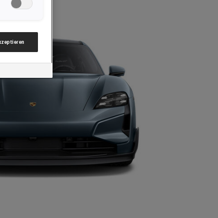
nsere Website
gzwecke“)
mbH & Co KG,
akzeptieren