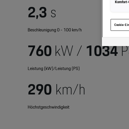
Komfort-C
2,3
s
Hinweis zu 
gelangen, kö
haben, von I
eingesehen 
Cookie-Ei
Beschleunigung 0 - 100 km/h
760
kW /
1034
P
Leistung (kW)/Leistung (PS)
290
km/h
Höchstgeschwindigkeit