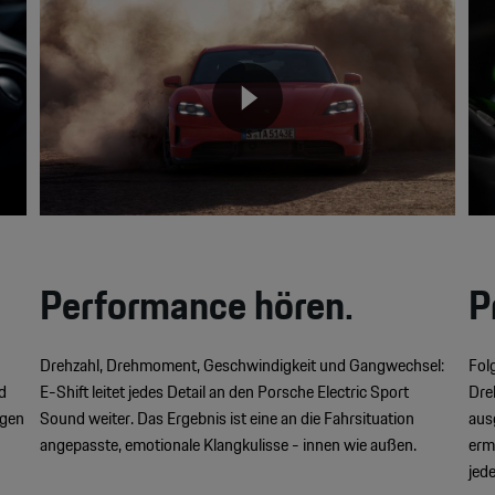
Player
Pla
None
Performance hören.
P
Drehzahl, Drehmoment, Geschwindigkeit und Gangwechsel:
Fol
d
E-Shift leitet jedes Detail an den Porsche Electric Sport
Dre
igen
Sound weiter. Das Ergebnis ist eine an die Fahrsituation
aus
angepasste, emotionale Klangkulisse - innen wie außen.
erm
jed