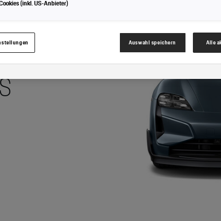
ookies (inkl. US-Anbieter)
Cookies für Marketingzwecke:
Sofern Sie über einen von uns personalisierten Link auf u
nnen Ihre erzeugten Daten, sofern Sie dem explizit zugestimmt („Cookies mit Marketin
hrem zugeordneten Händler bzw. im Falle eines Porsche Betriebs, Porsche Inter Auto G
werden.
nstellungen
Auswahl speichern
Alle 
S