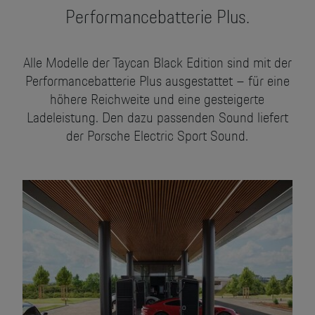
Performancebatterie Plus.
Elektro-Pionier. Auch beim
Sound.
Alle Modelle der Taycan Black Edition sind mit der
Jetzt den unverwechselbaren Klang des
Performancebatterie Plus ausgestattet – für eine
Porsche Taycan Turbo S entdecken.
höhere Reichweite und eine gesteigerte
Ladeleistung. Den dazu passenden Sound liefert
der Porsche Electric Sport Sound.
Gedrückt halten für Sound