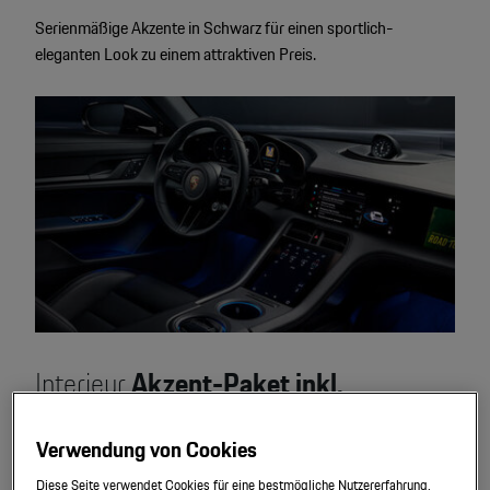
Serienmäßige Akzente in Schwarz für einen sportlich-
eleganten Look zu einem attraktiven Preis.
Interieur
Akzent-Paket inkl.
Lederausstattung
in schwarz.
Verwendung von Cookies
Mit 14-Wege Komfortsitze vorne, BOSE® Surround Sound-
Diese Seite verwendet Cookies für eine bestmögliche Nutzererfahrung.