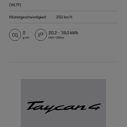
(WLTP)
Höchstgeschwindigkeit
250 km/h
0
20,2 - 18,0 kWh
g/km
kWh/100km