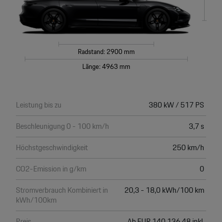
Radstand: 2900 mm
Länge: 4963 mm
Leistung bis zu
380 kW / 517 PS
Beschleunigung 0 - 100 km/h
3,7 s
Höchstgeschwindigkeit
250 km/h
CO2-Emission in g/km
0
Stromverbrauch Kombiniert in
20,3 - 18,0 kWh/100 km
kWh/100km
Preis
Ab EUR 140.136,48 inkl.