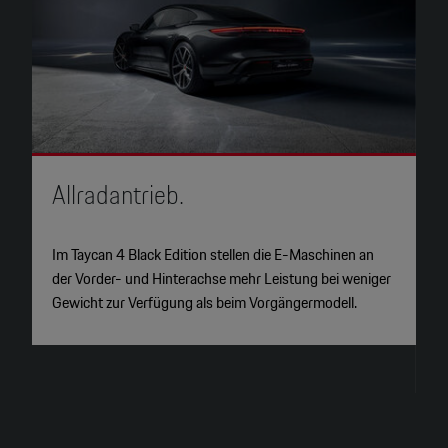
Allradantrieb.
P
Im Taycan 4 Black Edition stellen die E-Maschinen an
D
der Vorder- und Hinterachse mehr Leistung bei weniger
e
Gewicht zur Verfügung als beim Vorgängermodell.
P
n
W
4
2
2