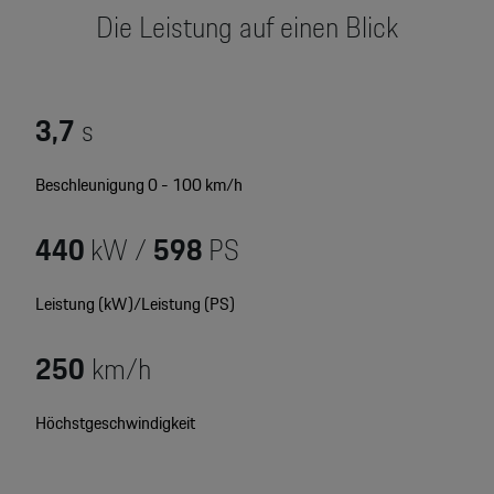
Motorsport & Events
Die Leistung auf einen Blick
Newsletter abonnieren
Service & Zubehör
YouTube Channel
Wir über uns
3,7
s
Porsche Gebrauchtwagen
Newsletter
Beschleunigung 0 - 100 km/h
Konfigurator
Porsche Shop
440
kW /
598
PS
Car Configurator
Mein Porsche Account
Porsche Timepieces
Leistung (kW)/Leistung (PS)
Porsche Poster Designer
250
km/h
Höchstgeschwindigkeit