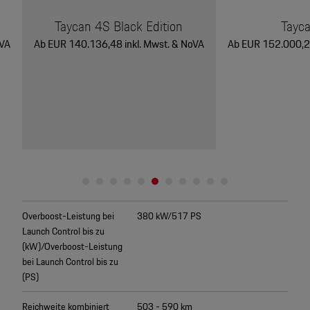
Tayc
Taycan 4S Black Edition
Ab EUR 152.000,28
oVA
Ab EUR 140.136,48 inkl. Mwst. & NoVA
Overboost-Leistung bei
380 kW/517 PS
Launch Control bis zu
(kW)/Overboost-Leistung
bei Launch Control bis zu
(PS)
Reichweite kombiniert
503 - 590 km