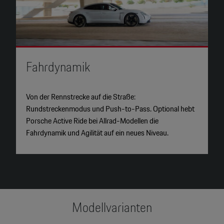
2
Fahrdynamik
H
Von der Rennstrecke auf die Straße:
B
Rundstreckenmodus und Push-to-Pass. Optional hebt
t
Porsche Active Ride bei Allrad-Modellen die
M
Fahrdynamik und Agilität auf ein neues Niveau.
s
Modellvarianten