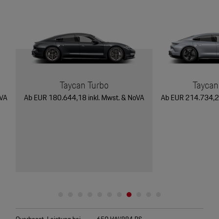
Taycan Turbo
Taycan
oVA
Ab EUR 180.644,18 inkl. Mwst. & NoVA
Ab EUR 214.734,27
Overboost-Leistung bei
650 kW/884 PS