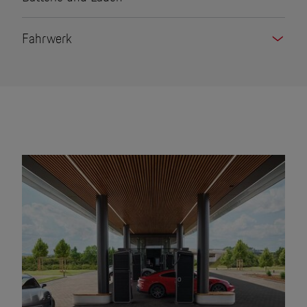
Fahrwerk
Elektro-Pionier. Auch beim
Sound.
Jetzt den unverwechselbaren Klang des
Porsche Taycan Turbo S entdecken.
Gedrückt halten für Sound