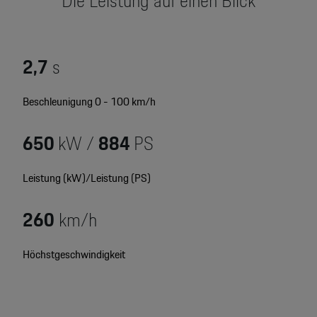
Die Leistung auf einen Blick
Motorsport & Events
Newsletter abonnieren
Service & Zubehör
YouTube Channel
2,7
s
Wir über uns
Porsche Gebrauchtwagen
Beschleunigung 0 - 100 km/h
Newsletter
Konfigurator
650
kW /
884
PS
Porsche Shop
Car Configurator
Mein Porsche Account
Leistung (kW)/Leistung (PS)
Porsche Timepieces
260
km/h
Porsche Poster Designer
Höchstgeschwindigkeit