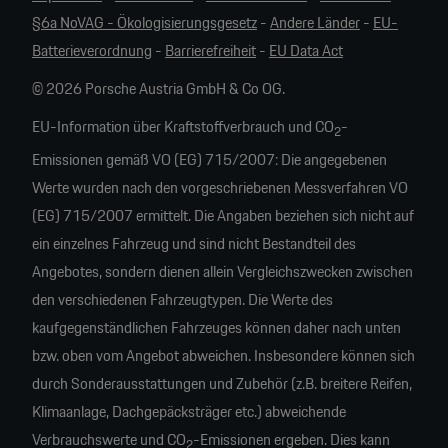
§6a NoVAG - Ökologisierungsgesetz
-
Andere Länder
-
EU-
Batterieverordnung
-
Barrierefreiheit
-
EU Data Act
© 2026 Porsche Austria GmbH & Co OG.
EU-Information über Kraftstoffverbrauch und CO
-
2
Emissionen gemäß VO (EG) 715/2007: Die angegebenen
Werte wurden nach den vorgeschriebenen Messverfahren VO
(EG) 715/2007 ermittelt. Die Angaben beziehen sich nicht auf
ein einzelnes Fahrzeug und sind nicht Bestandteil des
Angebotes, sondern dienen allein Vergleichszwecken zwischen
den verschiedenen Fahrzeugtypen. Die Werte des
kaufgegenständlichen Fahrzeuges können daher nach unten
bzw. oben vom Angebot abweichen. Insbesondere können sich
durch Sonderausstattungen und Zubehör (z.B. breitere Reifen,
Klimaanlage, Dachgepäcksträger etc.) abweichende
Verbrauchswerte und CO
-Emissionen ergeben. Dies kann
2