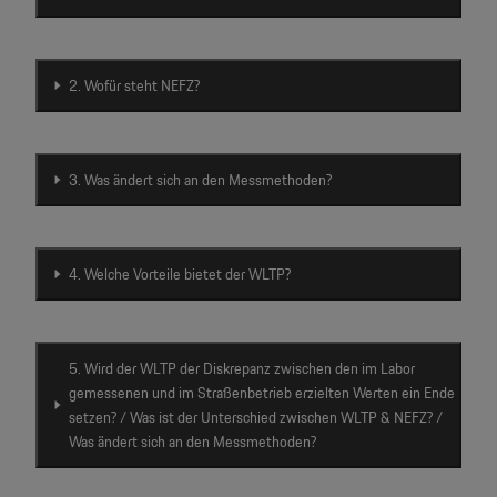
Motorsport & Events
Newsletter abonnieren
Service & Zubehör
YouTube Channel
2. Wofür steht NEFZ?
Wir über uns
Porsche Gebrauchtwagen
Newsletter
3. Was ändert sich an den Messmethoden?
Konfigurator
Porsche Shop
Car Configurator
4. Welche Vorteile bietet der WLTP?
Mein Porsche Account
Porsche Timepieces
Porsche Poster Designer
5. Wird der WLTP der Diskrepanz zwischen den im Labor
gemessenen und im Straßenbetrieb erzielten Werten ein Ende
setzen? / Was ist der Unterschied zwischen WLTP & NEFZ? /
Was ändert sich an den Messmethoden?