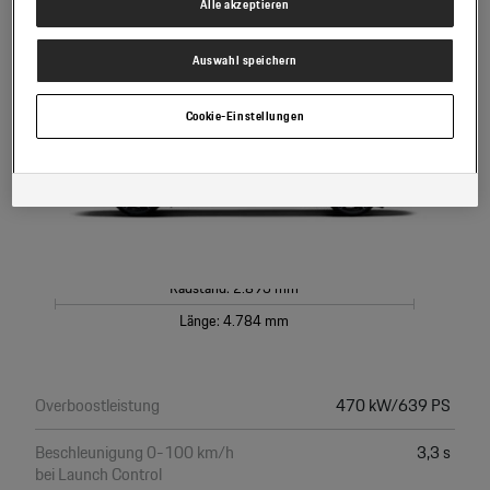
Alle akzeptieren
Höhe: 1.621 mm
Es steht Ihnen frei, Ihre Einwilligung jederzeit zu geben, zu verweigern
oder zurückzuziehen.
Verantwortlich für diese Website und die Cookies ist die Porsche Austria
Auswahl speichern
GmbH und Co. OG. Nähere Informationen über Cookies finden Sie in der
Cookie-Richtlinie oder in den Cookie-Einstellungen. Sie finden die Cookie-
Einstellungen am Ende der Webseite.
Cookie-Einstellungen
Hinweis zu Cookies für Marketingzwecke:
Sofern Sie über einen von uns
personalisierten Link auf unsere Website gelangen, können Ihre erzeugten
Daten, sofern Sie dem explizit zugestimmt („Cookies mit
Marketingzwecke“) haben, von Ihrem zugeordneten Händler bzw. im Falle
eines Porsche Betriebs, Porsche Inter Auto GmbH & Co KG, eingesehen
werden.
Radstand: 2.893 mm
Länge: 4.784 mm
Overboostleistung
470 kW/639 PS
Beschleunigung 0-100 km/h
3,3 s
bei Launch Control