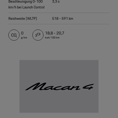
Beschleunigung 0-100
3,3 s
km/h bei Launch Control
Reichweite (WLTP)
518 - 591 km
0
18,8 - 20,7
g/km
kwh/100 km