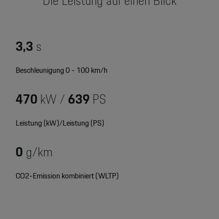
Die Leistung auf einen Blick
Motorsport & Events
Newsletter abonnieren
Service & Zubehör
YouTube Channel
3,3
s
Wir über uns
Porsche Gebrauchtwagen
Beschleunigung 0 - 100 km/h
Newsletter
Konfigurator
470
kW /
639
PS
Porsche Shop
Car Configurator
Mein Porsche Account
Leistung (kW)/Leistung (PS)
Porsche Timepieces
0
g/km
Porsche Poster Designer
CO2-Emission kombiniert (WLTP)