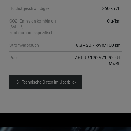
Höchstgeschwindigkeit
260 km/h
CO2-Emission kombiniert
0 g/km
(WLTP) -
konfigurationsspezifisch
Stromverbrauch
18,8 - 20,7 kWh/100 km
Preis
Ab EUR 120.671,20 inkl.
MwSt.
Technische Daten im Überblick
Video
Player