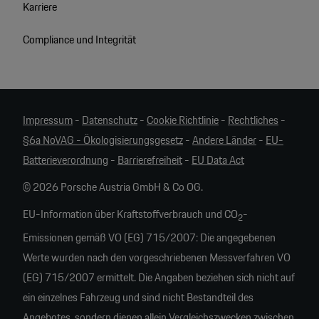
Karriere
Compliance und Integrität
Impressum
-
Datenschutz
-
Cookie Richtlinie
-
Rechtliches
-
§6a NoVAG - Ökologisierungsgesetz
-
Andere Länder
-
EU-
Batterieverordnung
-
Barrierefreiheit
-
EU Data Act
© 2026 Porsche Austria GmbH & Co OG.
EU-Information über Kraftstoffverbrauch und CO
-
2
Emissionen gemäß VO (EG) 715/2007: Die angegebenen
Werte wurden nach den vorgeschriebenen Messverfahren VO
(EG) 715/2007 ermittelt. Die Angaben beziehen sich nicht auf
ein einzelnes Fahrzeug und sind nicht Bestandteil des
Angebotes, sondern dienen allein Vergleichszwecken zwischen