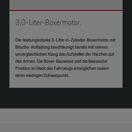
3,0-Liter-Boxermotor.
P
Der leistungsstarke 3-Liter-6-Zylinder-Boxermotor mit
H
Biturbo-Aufladung beschleunigt bereits mit seinem
H
unvergleichlichen Klang das Aufstellen der Härchen auf
u
den Armen. Die Boxer-Bauweise und die klassische
D
Position im Heck des Fahrzeugs ermöglichen zudem
N
einen niedrigen Schwerpunkt.
w