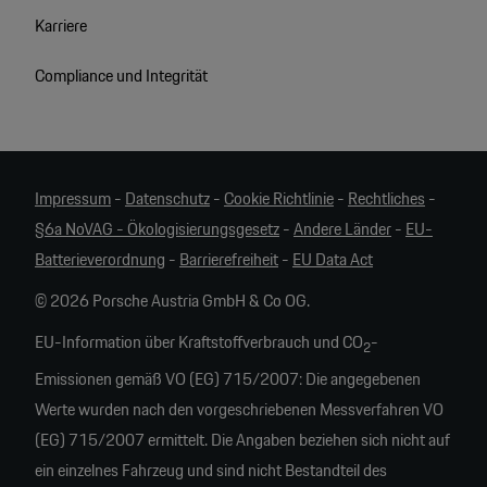
Karriere
Compliance und Integrität
Impressum
-
Datenschutz
-
Cookie Richtlinie
-
Rechtliches
-
§6a NoVAG - Ökologisierungsgesetz
-
Andere Länder
-
EU-
Batterieverordnung
-
Barrierefreiheit
-
EU Data Act
© 2026 Porsche Austria GmbH & Co OG.
EU-Information über Kraftstoffverbrauch und CO
-
2
Emissionen gemäß VO (EG) 715/2007: Die angegebenen
Werte wurden nach den vorgeschriebenen Messverfahren VO
(EG) 715/2007 ermittelt. Die Angaben beziehen sich nicht auf
ein einzelnes Fahrzeug und sind nicht Bestandteil des