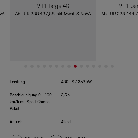
911 Targa 4S
911 Car
oVA
Ab EUR 238.437,88 inkl. Mwst. & NoVA
Ab EUR 228.444,70
Leistung
480 PS / 353 kW
Beschleunigung 0 - 100
3,5 s
km/h mit Sport Chrono
Paket
Antrieb
Allrad