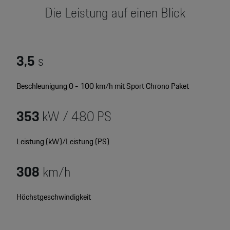
Motorsport & Events
Die Leistung auf einen Blick
Newsletter abonnieren
Service & Zubehör
YouTube Channel
Wir über uns
3,5
s
Porsche Gebrauchtwagen
Newsletter
Beschleunigung 0 - 100 km/h mit Sport Chrono Paket
Konfigurator
Porsche Shop
353
kW / 480
PS
Car Configurator
Mein Porsche Account
Porsche Timepieces
Leistung (kW)/Leistung (PS)
Porsche Poster Designer
308
km/h
Höchstgeschwindigkeit