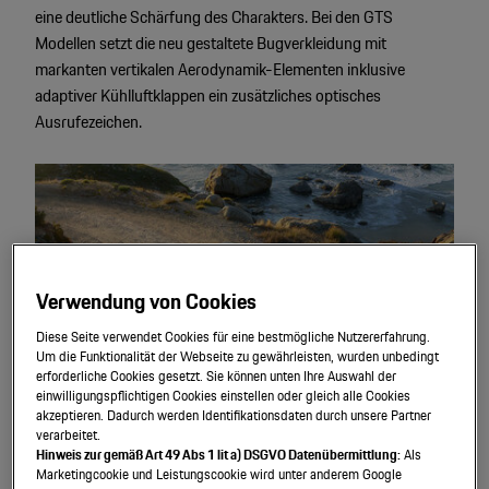
eine deutliche Schärfung des Charakters. Bei den GTS
Modellen setzt die neu gestaltete Bugverkleidung mit
markanten vertikalen Aerodynamik-Elementen inklusive
adaptiver Kühlluftklappen ein zusätzliches optisches
Ausrufezeichen.
Verwendung von Cookies
Diese Seite verwendet Cookies für eine bestmögliche Nutzererfahrung.
Um die Funktionalität der Webseite zu gewährleisten, wurden unbedingt
erforderliche Cookies gesetzt. Sie können unten Ihre Auswahl der
einwilligungspflichtigen Cookies einstellen oder gleich alle Cookies
akzeptieren. Dadurch werden Identifikationsdaten durch unsere Partner
verarbeitet.
Sportlicher Allradantrieb
Hinweis zur gemäß Art 49 Abs 1 lit a) DSGVO Datenübermittlung:
Als
Marketingcookie und Leistungscookie wird unter anderem Google