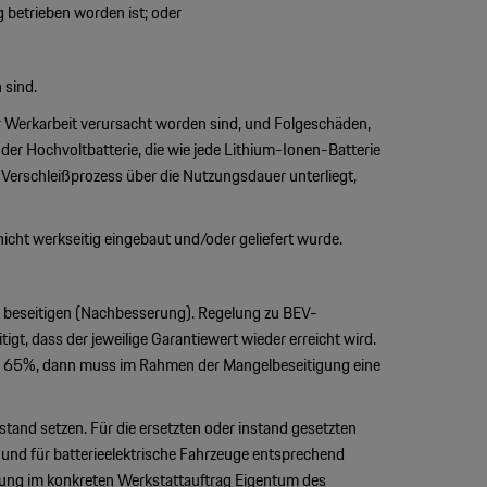
 betrieben worden ist; oder
 sind.
r Werkarbeit verursacht worden sind, und Folgeschäden,
t der Hochvoltbatterie, die wie jede Lithium-Ionen-Batterie
erschleißprozess über die Nutzungsdauer unterliegt,
cht werkseitig eingebaut und/oder geliefert wurde.
los beseitigen (Nachbesserung). Regelung zu BEV-
igt, dass der jeweilige Garantiewert wieder erreicht wird.
och 65%, dann muss im Rahmen der Mangelbeseitigung eine
and setzen. Für die ersetzten oder instand gesetzten
und für batterieelektrische Fahrzeuge entsprechend
lung im konkreten Werkstattauftrag Eigentum des