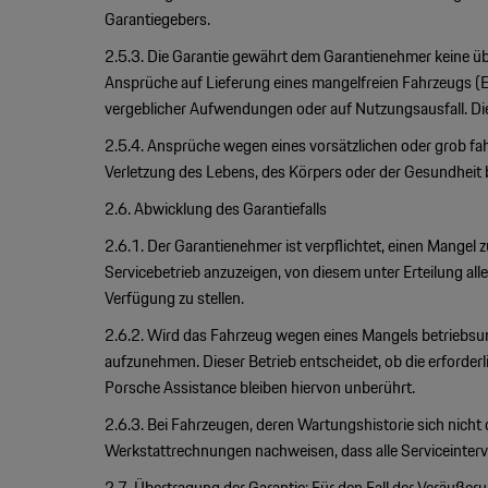
Garantiegebers.
2.5.3. Die Garantie gewährt dem Garantienehmer keine 
Ansprüche auf Lieferung eines mangelfreien Fahrzeugs (Ers
vergeblicher Aufwendungen oder auf Nutzungsausfall. Die
2.5.4. Ansprüche wegen eines vorsätzlichen oder grob fah
Verletzung des Lebens, des Körpers oder der Gesundheit
2.6. Abwicklung des Garantiefalls
2.6.1. Der Garantienehmer ist verpflichtet, einen Mange
Servicebetrieb anzuzeigen, von diesem unter Erteilung 
Verfügung zu stellen.
2.6.2. Wird das Fahrzeug wegen eines Mangels betriebsunf
aufzunehmen. Dieser Betrieb entscheidet, ob die erforder
Porsche Assistance bleiben hiervon unberührt.
2.6.3. Bei Fahrzeugen, deren Wartungshistorie sich nicht
Werkstattrechnungen nachweisen, dass alle Serviceinterv
2.7. Übertragung der Garantie: Für den Fall der Veräuße