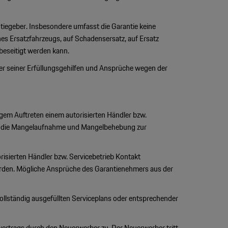
egeber. Insbesondere umfasst die Garantie keine
ines Ersatzfahrzeugs, auf Schadensersatz, auf Ersatz
beseitigt werden kann.
der seiner Erfüllungsgehilfen und Ansprüche wegen der
gem Auftreten einem autorisierten Händler bzw.
für die Mangelaufnahme und Mangelbehebung zur
risierten Händler bzw. Servicebetrieb Kontakt
 werden. Mögliche Ansprüche des Garantienehmers aus der
vollständig ausgefüllten Serviceplans oder entsprechender
vertrags durch den Neuerwerber zu. Der Neuerwerber tritt