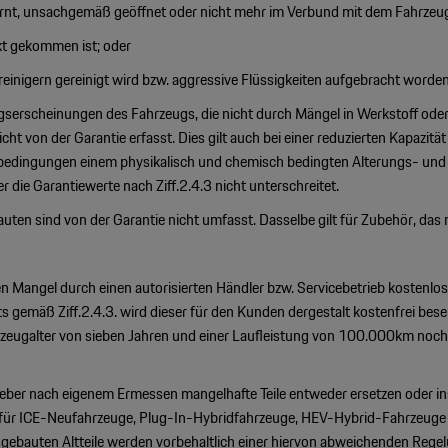
ernt, unsachgemäß geöffnet oder nicht mehr im Verbund mit dem Fahrzeug
akt gekommen ist; oder
einigern gereinigt wird bzw. aggressive Flüssigkeiten aufgebracht worden
ngserscheinungen des Fahrzeugs, die nicht durch Mängel in Werkstoff ode
cht von der Garantie erfasst. Dies gilt auch bei einer reduzierten Kapazitä
edingungen einem physikalisch und chemisch bedingten Alterungs- und V
r die Garantiewerte nach Ziff.2.4.3 nicht unterschreitet.
n sind von der Garantie nicht umfasst. Dasselbe gilt für Zubehör, das ni
r den Mangel durch einen autorisierten Händler bzw. Servicebetrieb kosten
gemäß Ziff.2.4.3. wird dieser für den Kunden dergestalt kostenfrei beseit
Fahrzeugalter von sieben Jahren und einer Laufleistung von 100.000km n
er nach eigenem Ermessen mangelhafte Teile entweder ersetzen oder inst
ie für ICE-Neufahrzeuge, Plug-In-Hybridfahrzeuge, HEV-Hybrid-Fahrzeuge 
gebauten Altteile werden vorbehaltlich einer hiervon abweichenden Rege