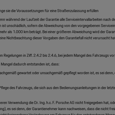
lange sie die Voraussetzungen für eine Straßenzulassung erfüllen
nn während der Laufzeit der Garantie alle Serviceintervallarbeiten nach 
st unschädlich, sofern die Abweichung von den vorgegebenen Serviceinterv
 mehr als 1.000 km beträgt. Bei einer größeren Abweichung wird der Garan
eine Nichtbeachtung dieser Vorgaben den Garantiefall nicht verursacht hat
den Regelungen in Ziff. 2.4.2 bis 2.4.6, bei jedem Mangel des Fahrzeugs vor
r Mangel dadurch entstanden ist, dass:
achgemäß gewartet oder unsachgemäß gepflegt worden ist, es sei denn, 
 Pflege des Fahrzeugs, die sich aus den Bedienungsanleitungen in der let
eren Verwendung die Dr. Ing. h.c. F. Porsche AG nicht freigegeben hat, ode
ng), es sei denn, der Garantienehmer kann nachweisen, dass die nicht freig
icht freigegebene Veränderung am Fahrzeug für den entstandenen Mangel 