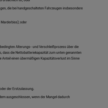
gen, die bei handgeschalteten Fahrzeugen insbesondere
 Marderbiss); oder
 bedingten Alterungs- und Verschleißprozess über die
s, dass die Nettobatteriekapazität zum unten genannten
de Anteil einen übermäßigen Kapazitätsverlust im Sinne
oder der Erstzulassung.
erdem ausgeschlossen, wenn der Mangel dadurch