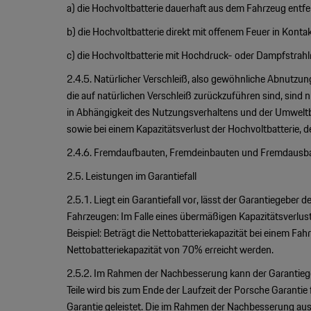
a) die Hochvoltbatterie dauerhaft aus dem Fahrzeug entf
b) die Hochvoltbatterie direkt mit offenem Feuer in Kont
c) die Hochvoltbatterie mit Hochdruck- oder Dampfstrahlr
2.4.5. Natürlicher Verschleiß, also gewöhnliche Abnutzu
die auf natürlichen Verschleiß zurückzuführen sind, sind ni
in Abhängigkeit des Nutzungsverhaltens und der Umweltb
sowie bei einem Kapazitätsverlust der Hochvoltbatterie, de
2.4.6. Fremdaufbauten, Fremdeinbauten und Fremdausbaute
2.5. Leistungen im Garantiefall
2.5.1. Liegt ein Garantiefall vor, lässt der Garantiegebe
Fahrzeugen: Im Falle eines übermäßigen Kapazitätsverlusts 
Beispiel: Beträgt die Nettobatteriekapazität bei einem 
Nettobatteriekapazität von 70% erreicht werden.
2.5.2. Im Rahmen der Nachbesserung kann der Garantiegeb
Teile wird bis zum Ende der Laufzeit der Porsche Garant
Garantie geleistet. Die im Rahmen der Nachbesserung aus