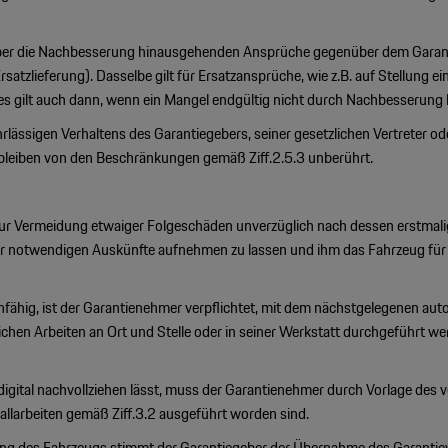
über die Nachbesserung hinausgehenden Ansprüche gegenüber dem Garanti
atzlieferung). Dasselbe gilt für Ersatzansprüche, wie z.B. auf Stellung e
s gilt auch dann, wenn ein Mangel endgültig nicht durch Nachbesserung 
rlässigen Verhaltens des Garantiegebers, seiner gesetzlichen Vertreter o
 bleiben von den Beschränkungen gemäß Ziff.2.5.3 unberührt.
l zur Vermeidung etwaiger Folgeschäden unverzüglich nach dessen erstmali
aller notwendigen Auskünfte aufnehmen zu lassen und ihm das Fahrzeug 
ähig, ist der Garantienehmer verpflichtet, mit dem nächstgelegenen auto
lichen Arbeiten an Ort und Stelle oder in seiner Werkstatt durchgeführt
 digital nachvollziehen lässt, muss der Garantienehmer durch Vorlage des 
allarbeiten gemäß Ziff.3.2 ausgeführt worden sind.
rung des Fahrzeugs stimmt der Garantiegeber der Übernahme des Garantie