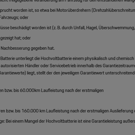
rucht worden ist, so etwa bei Motorüberdrehern (Drehzahlüberschreitun
Fahrzeugs; oder
üsse beschädigt worden ist (z. B. durch Unfall, Hagel, Überschwemmung,
gezeigt hat; oder
ur Nachbesserung gegeben hat.
atterie unterliegt die Hochvoltbatterie einem physikalisch und chemisch
autorisierten Händler oder Servicebetrieb innerhalb des Garantiezeitraum
antiewerte) liegt, stellt der den jeweiligen Garantiewert unterschreiten
ren bzw. bis 60.000km Laufleistung nach der erstmaligen
ren bzw. bis 160.000 km Laufleistung nach der erstmaligen Auslieferung 
: Bei einem Mangel der Hochvoltbatterie ist eine Garantieleistung auß