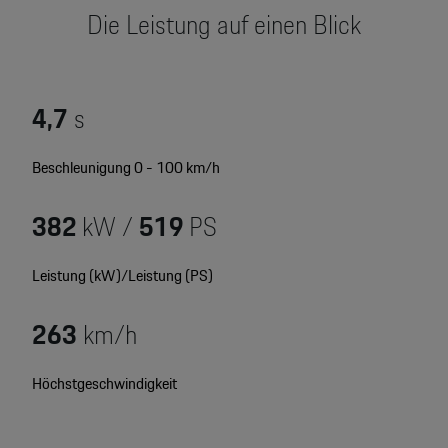
Motorsport & Events
Die Leistung auf einen Blick
Newsletter abonnieren
Service & Zubehör
YouTube Channel
Wir über uns
4,7
s
Porsche Gebrauchtwagen
Newsletter
Beschleunigung 0 - 100 km/h
Konfigurator
Porsche Shop
382
kW /
519
PS
Car Configurator
Mein Porsche Account
Porsche Timepieces
Leistung (kW)/Leistung (PS)
Porsche Poster Designer
263
km/h
Höchstgeschwindigkeit