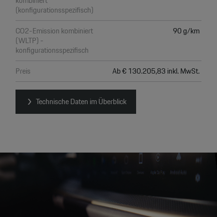
kombiniert
(konfigurationsspezifisch)
CO2-Emission kombiniert
90 g/km
(WLTP) -
konfigurationsspezifisch
Preis
Ab € 130.205,83 inkl. MwSt.
Technische Daten im Überblick
Video
Player