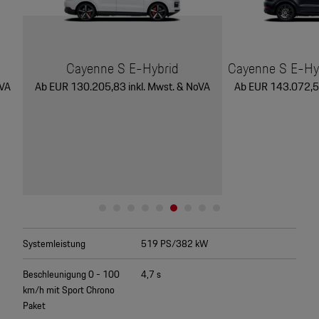
Cayenne S E-Hybrid
Cayenne S E-Hyb
oVA
Ab EUR 130.205,83 inkl. Mwst. & NoVA
Ab EUR 143.072,50
Systemleistung
519 PS/382 kW
Beschleunigung 0 - 100
4,7 s
km/h mit Sport Chrono
Paket