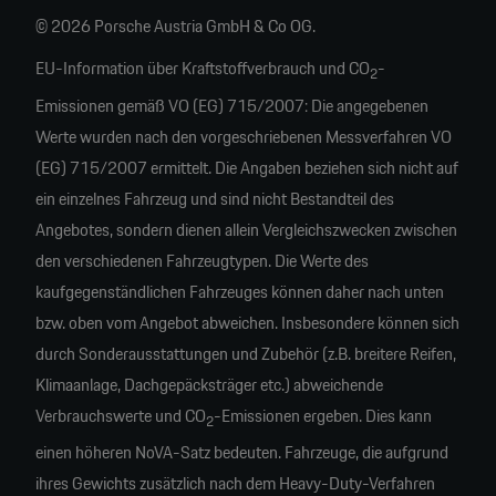
© 2026 Porsche Austria GmbH & Co OG.
EU-Information über Kraftstoffverbrauch und CO
-
2
Emissionen gemäß VO (EG) 715/2007: Die angegebenen
Werte wurden nach den vorgeschriebenen Messverfahren VO
(EG) 715/2007 ermittelt. Die Angaben beziehen sich nicht auf
ein einzelnes Fahrzeug und sind nicht Bestandteil des
Angebotes, sondern dienen allein Vergleichszwecken zwischen
den verschiedenen Fahrzeugtypen. Die Werte des
kaufgegenständlichen Fahrzeuges können daher nach unten
bzw. oben vom Angebot abweichen. Insbesondere können sich
durch Sonderausstattungen und Zubehör (z.B. breitere Reifen,
Klimaanlage, Dachgepäcksträger etc.) abweichende
Verbrauchswerte und CO
-Emissionen ergeben. Dies kann
2
einen höheren NoVA-Satz bedeuten. Fahrzeuge, die aufgrund
ihres Gewichts zusätzlich nach dem Heavy-Duty-Verfahren