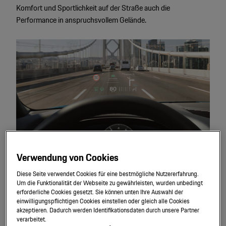
Komfort und Sportlichkeit auf der Straße auch die
Performance in anspruchsvollem Gelände.
Verwendung von Cookies
Assistenz
systeme.
Diese Seite verwendet Cookies für eine bestmögliche Nutzererfahrung.
Um die Funktionalität der Webseite zu gewährleisten, wurden unbedingt
erforderliche Cookies gesetzt. Sie können unten Ihre Auswahl der
Alle Cayenne Modelle lassen sich mit zahlreichen
einwilligungspflichtigen Cookies einstellen oder gleich alle Cookies
Assistenzsystemen ausstatten, die den Fahrkomfort weiter
akzeptieren. Dadurch werden Identifikationsdaten durch unsere Partner
verarbeitet.
steigern und die Sicherheit verbessern.