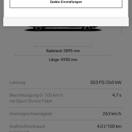
Einstellungen am Ende der Webseite.
Cookie-Einstellungen
Hinweis zu Cookies für Marketingzwecke:
Sofern Sie über einen von uns
personalisierten Link auf unsere Website gelangen, können Ihre erzeugten
Daten, sofern Sie dem explizit zugestimmt („Cookies mit
Marketingzwecke“) haben, von Ihrem zugeordneten Händler bzw. im Falle
eines Porsche Betriebs, Porsche Inter Auto GmbH & Co KG, eingesehen
werden.
Radstand: 2895 mm
Länge: 4930 mm
Leistung
353 PS/260 kW
Beschleunigung 0-100 km/h
4,7 s
mit Sport Chrono Paket
Höchstgeschwindigkeit
263 km/h
Kraftstoffverbrauch
4,0 l/100 km