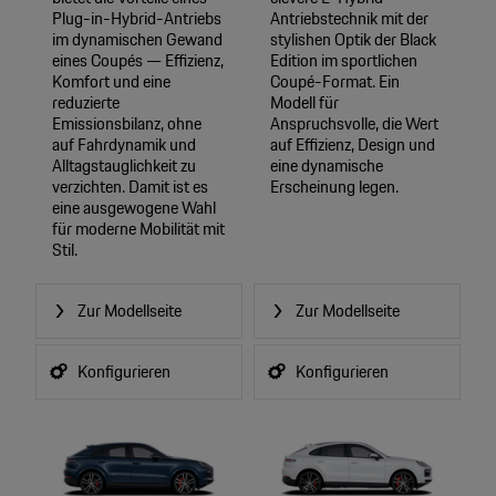
Plug-in-Hybrid-Antriebs
Antriebstechnik mit der
im dynamischen Gewand
stylishen Optik der Black
eines Coupés — Effizienz,
Edition im sportlichen
Komfort und eine
Coupé-Format. Ein
reduzierte
Modell für
Emissionsbilanz, ohne
Anspruchsvolle, die Wert
auf Fahrdynamik und
auf Effizienz, Design und
Alltagstauglichkeit zu
eine dynamische
verzichten. Damit ist es
Erscheinung legen.
eine ausgewogene Wahl
für moderne Mobilität mit
Stil.
Zur Modellseite
Zur Modellseite
Konfigurieren
Konfigurieren