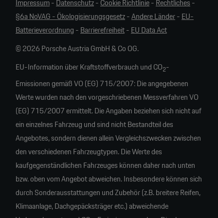
Impressum
-
Datenschutz
-
Cookie Richtlinie
-
Rechtliches
-
§6a NoVAG - Ökologisierungsgesetz
-
Andere Länder
-
EU-
Batterieverordnung
-
Barrierefreiheit
-
EU Data Act
© 2026 Porsche Austria GmbH & Co OG.
EU-Information über Kraftstoffverbrauch und CO
-
2
Emissionen gemäß VO (EG) 715/2007: Die angegebenen
Werte wurden nach den vorgeschriebenen Messverfahren VO
(EG) 715/2007 ermittelt. Die Angaben beziehen sich nicht auf
ein einzelnes Fahrzeug und sind nicht Bestandteil des
Angebotes, sondern dienen allein Vergleichszwecken zwischen
den verschiedenen Fahrzeugtypen. Die Werte des
kaufgegenständlichen Fahrzeuges können daher nach unten
bzw. oben vom Angebot abweichen. Insbesondere können sich
durch Sonderausstattungen und Zubehör (z.B. breitere Reifen,
Klimaanlage, Dachgepäcksträger etc.) abweichende