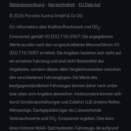
Batterieverordnung
-
Barrierefreiheit
-
EU Data Act
© 2026 Porsche Austria GmbH & Co OG.
EU-Information über Kraftstoffverbrauch und CO
-
2
Emissionen gemäß VO (EG) 715/2007: Die angegebenen
Werte wurden nach den vorgeschriebenen Messverfahren VO
(EG) 715/2007 ermittelt. Die Angaben beziehen sich nicht auf
ein einzelnes Fahrzeug und sind nicht Bestandteil des
Angebotes, sondern dienen allein Vergleichszwecken zwischen
den verschiedenen Fahrzeugtypen. Die Werte des
kaufgegenständlichen Fahrzeuges können daher nach unten
bzw. oben vom Angebot abweichen. Insbesondere können sich
durch Sonderausstattungen und Zubehör (z.B. breitere Reifen,
Klimaanlage, Dachgepäcksträger etc.) abweichende
Verbrauchswerte und CO
-Emissionen ergeben. Dies kann
2
einen höheren NoVA-Satz bedeuten. Fahrzeuge, die aufgrund