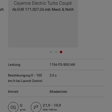
Cayenne Electric Turbo Coupé
2
oVA
Ab EUR 171.307,26 inkl. Mwst. & NoVA
Leistung
1156 PS/850 kW
Beschleunigung 0 - 100
2,5 s
km/h bei Launch Control
Antrieb
Allradantrieb
0
21,9 - 19,9
g/km
kWh/100 km