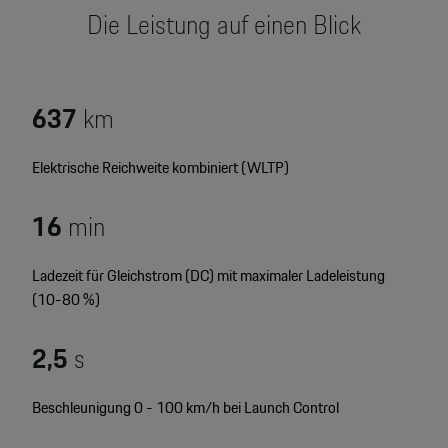
Motorsport & Events
Die Leistung auf einen Blick
Newsletter abonnieren
Service & Zubehör
YouTube Channel
Wir über uns
637
km
Porsche Gebrauchtwagen
Newsletter
Elektrische Reichweite kombiniert (WLTP)
Konfigurator
Porsche Shop
16
min
Car Configurator
Mein Porsche Account
Porsche Timepieces
Ladezeit für Gleichstrom (DC) mit maximaler Ladeleistung
(10-80 %)
Porsche Poster Designer
2,5
s
Beschleunigung 0 - 100 km/h bei Launch Control