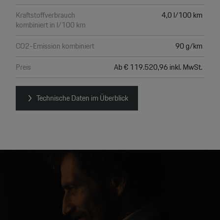
Kraftstoffverbrauch
4,0 l/100 km
kombiniert in l/100 km
CO2-Emission kombiniert
90 g/km
Preis
Ab € 119.520,96 inkl. MwSt.
Technische Daten im Überblick
Video
Player