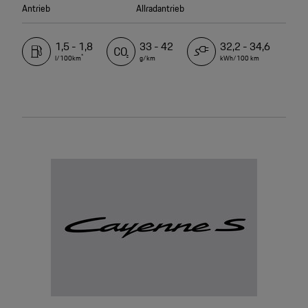
Antrieb
Allradantrieb
1,5 - 1,8
33 - 42
32,2 - 34,6
*
l/100km
g/km
kWh/100 km