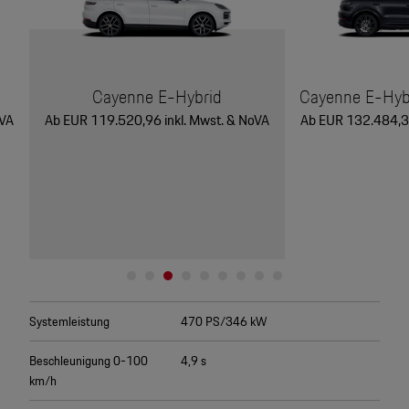
Cayenne E-Hybrid
Cayenne E-Hybr
oVA
Ab EUR 119.520,96 inkl. Mwst. & NoVA
Ab EUR 132.484,38
Systemleistung
470 PS/346 kW
Beschleunigung 0-100
4,9 s
km/h