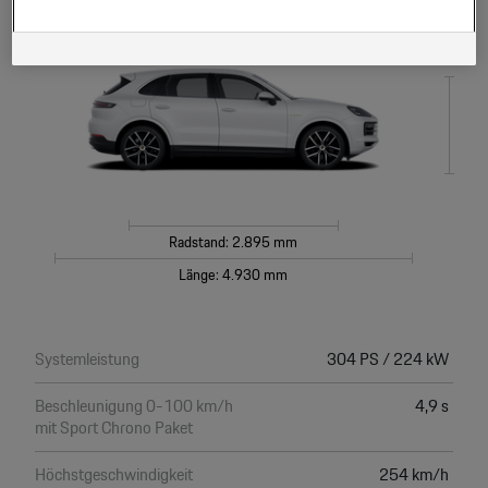
personalisierten Link auf unsere Website gelangen, können Ihre erzeugten
Daten, sofern Sie dem explizit zugestimmt („Cookies mit
Höhe: 1.696 mm
Marketingzwecke“) haben, von Ihrem zugeordneten Händler bzw. im Falle
eines Porsche Betriebs, Porsche Inter Auto GmbH & Co KG, eingesehen
werden.
Radstand: 2.895 mm
Länge: 4.930 mm
Systemleistung
304 PS / 224 kW
Beschleunigung 0-100 km/h
4,9 s
mit Sport Chrono Paket
Höchstgeschwindigkeit
254 km/h