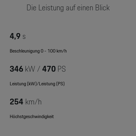
Motorsport & Events
Die Leistung auf einen Blick
Newsletter abonnieren
Service & Zubehör
YouTube Channel
Wir über uns
4,9
s
Porsche Gebrauchtwagen
Newsletter
Beschleunigung 0 - 100 km/h
Konfigurator
Porsche Shop
346
kW /
470
PS
Car Configurator
Mein Porsche Account
Porsche Timepieces
Leistung (kW)/Leistung (PS)
Porsche Poster Designer
254
km/h
Höchstgeschwindigkeit