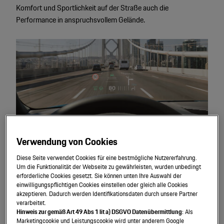
Komfort und Sportlichkeit auf der Straße auch die
Performance in anspruchsvollem Gelände.
Verwendung von Cookies
Diese Seite verwendet Cookies für eine bestmögliche Nutzererfahrung.
Assistenz
systeme.
Um die Funktionalität der Webseite zu gewährleisten, wurden unbedingt
erforderliche Cookies gesetzt. Sie können unten Ihre Auswahl der
einwilligungspflichtigen Cookies einstellen oder gleich alle Cookies
akzeptieren. Dadurch werden Identifikationsdaten durch unsere Partner
Alle Cayenne Modelle lassen sich mit zahlreichen
verarbeitet.
Assistenzsystemen ausstatten, die den Fahrkomfort weiter
Hinweis zur gemäß Art 49 Abs 1 lit a) DSGVO Datenübermittlung:
Als
steigern und die Sicherheit verbessern.
Marketingcookie und Leistungscookie wird unter anderem Google