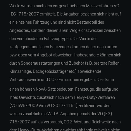
Werte wurden nach den vorgeschriebenen Messverfahren VO
(EG) 715/2007 ermittelt. Die Angaben beziehen sich nicht auf
ein einzelnes Fahrzeug und sind nicht Bestandteil des
Angebotes, sondern dienen allein Vergleichszwecken zwischen
den verschiedenen Fahrzeugtypen. Die Werte des
kaufgegenständlichen Fahrzeuges können daher nach unten
bzw. oben vom Angebot abweichen. Insbesondere können sich
durch Sonderausstattungen und Zubehör (z.B. breitere Reifen,
Klimaanlage, Dachgepäcksträger etc.) abweichende
Verbrauchswerte und CO
-Emissionen ergeben. Dies kann
2
einen höheren NoVA-Satz bedeuten. Fahrzeuge, die aufgrund
ihres Gewichts zusätzlich nach dem Heavy-Duty-Verfahren
(VO 595/2009 iVm VO 2017/1151) zertifiziert wurden,
weisen zusätzlich die WLTP-Angaben gemäß der VO (EG)
715/2007 auf, da Verbrauch, CO2-Wert und Reichweite nach
dem Heavy-Duty-Verfahren gewichtsabhängig teilweise nicht