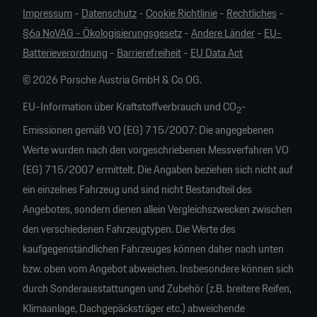
Impressum
-
Datenschutz
-
Cookie Richtlinie
-
Rechtliches
-
§6a NoVAG - Ökologisierungsgesetz
-
Andere Länder
-
EU-
Batterieverordnung
-
Barrierefreiheit
-
EU Data Act
© 2026 Porsche Austria GmbH & Co OG.
EU-Information über Kraftstoffverbrauch und CO
-
2
Emissionen gemäß VO (EG) 715/2007: Die angegebenen
Werte wurden nach den vorgeschriebenen Messverfahren VO
(EG) 715/2007 ermittelt. Die Angaben beziehen sich nicht auf
ein einzelnes Fahrzeug und sind nicht Bestandteil des
Angebotes, sondern dienen allein Vergleichszwecken zwischen
den verschiedenen Fahrzeugtypen. Die Werte des
kaufgegenständlichen Fahrzeuges können daher nach unten
bzw. oben vom Angebot abweichen. Insbesondere können sich
durch Sonderausstattungen und Zubehör (z.B. breitere Reifen,
Klimaanlage, Dachgepäcksträger etc.) abweichende