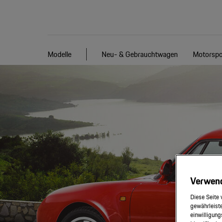
Modelle
Neu- & Gebrauchtwagen
Motorspo
Verwen
Diese Seite 
gewährleiste
einwilligung