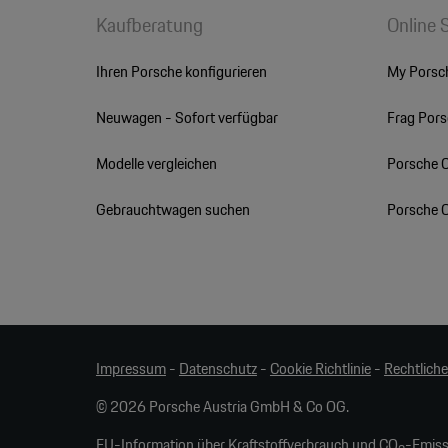
Kaufberatung
Online 
Ihren Porsche konfigurieren
My Porsc
Neuwagen - Sofort verfügbar
Frag Por
Modelle vergleichen
Porsche 
Gebrauchtwagen suchen
Porsche 
Impressum
-
Datenschutz
-
Cookie Richtlinie
-
Rechtlich
© 2026 Porsche Austria GmbH & Co OG.
EU-Information über Kraftstoffverbrauch und CO
-Emiss