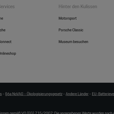
Services
Hinter den Kulissen
he
Motorsport
sche
Porsche Classic
Connect
Museum besuchen
Onlineshop
es
-
§6a NoVAG - Ökologisierungsgesetz
-
Andere Länder
-
EU-Batteriev
ionen gemäß VO (EG) 715/2007: Die angegebenen Werte wurden nach d