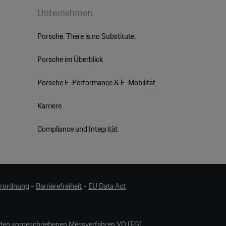
Unternehmen
Porsche. There is no Substitute.
Porsche im Überblick
Porsche E-Performance & E-Mobilität
Karriere
Compliance und Integrität
erordnung
-
Barrierefreiheit
-
EU Data Act
en vorgeschriebenen Messverfahren VO (EG)