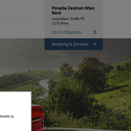
Porsche Zentrum Wien
Nord
Leopoldauer Straße 90
1210 Wien
Car Configurator
Beratung & Services
bseite zu