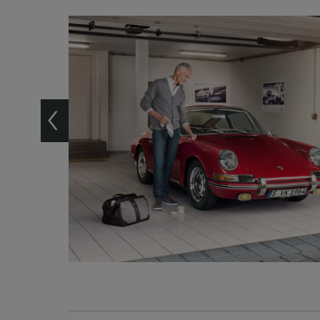
t. Die
0.
rmany.