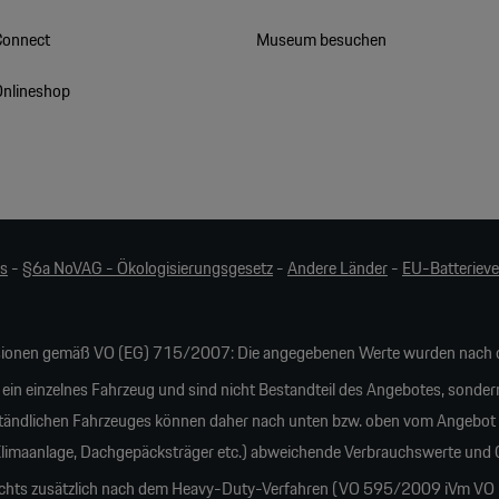
Connect
Museum besuchen
Onlineshop
es
-
§6a NoVAG - Ökologisierungsgesetz
-
Andere Länder
-
EU-Batteriev
ionen gemäß VO (EG) 715/2007: Die angegebenen Werte wurden nach d
 ein einzelnes Fahrzeug und sind nicht Bestandteil des Angebotes, sonder
tändlichen Fahrzeuges können daher nach unten bzw. oben vom Angebot
 Klimaanlage, Dachgepäcksträger etc.) abweichende Verbrauchswerte und
ichts zusätzlich nach dem Heavy-Duty-Verfahren (VO 595/2009 iVm VO 20