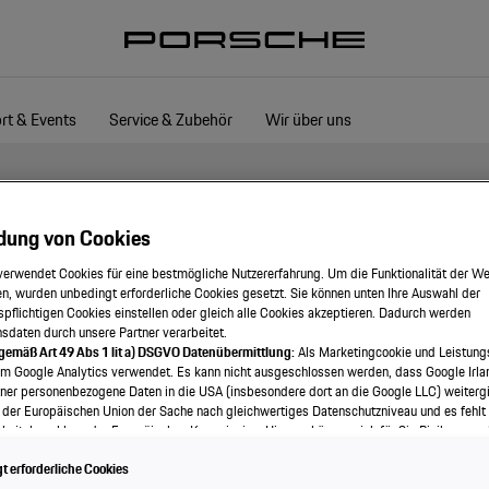
rt & Events
Service & Zubehör
Wir über uns
dung von Cookies
verwendet Cookies für eine bestmögliche Nutzererfahrung. Um die Funktionalität der We
Copyright / Haftung
n, wurden unbedingt erforderliche Cookies gesetzt. Sie können unten Ihre Auswahl der
spflichtigen Cookies einstellen oder gleich alle Cookies akzeptieren. Dadurch werden
onsdaten durch unsere Partner verarbeitet.
 gemäß Art 49 Abs 1 lit a) DSGVO Datenübermittlung:
Als Marketingcookie und Leistung
em Google Analytics verwendet. Es kann nicht ausgeschlossen werden, dass Google Irla
entlichte Informationen, mit Ausnahme der gekennzeichneten Artikel, unter
ner personenbezogene Daten in die USA (insbesondere dort an die Google LLC) weitergi
b.H. & Co., Österreich. Eine Reproduktion oder Wiedergabe des Ganzen od
 der Europäischen Union der Sache nach gleichwertiges Datenschutzniveau und es fehlt
riftzug und das Porsche Wappen sind geschützte Marken der Dr.Ing.h.c.F.P
eitsbeschluss der Europäischen Kommission. Hieraus können sich für Sie Risiken ergeb
als Betroffener in den USA nicht wirksam durchsetzen können, in den USA keine Datens
 erforderliche Cookies
nd weil nicht ausgeschlossen werden kann, dass aufgrund aktueller Gesetze US-Sicherh